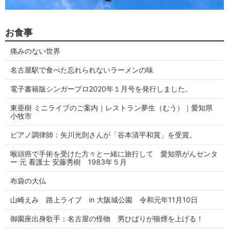
お食事
痛みのない世界
名古屋駅で食べた忘れられないラーメンの味
電子書籍版シンガープロ2020年１月号を発行しました。
東亜樹 ミニライブのご案内｜レストラン夢生（むう）｜愛知県
小牧市
ピアノ調律師：矢川光則さんが「谷本清平和賞」を受賞。
喉頭癌で手術を受けた方々と一緒に旅行して 愛知県がんセンタ
ー 元 看護士 安藤秀樹 1983年５月
布袋の大仏
山崎えみ 路上ライブ in 大阪城公園 令和元年11月10日
御園座出身歌手：名古屋の怪物 男ひばりが狼煙を上げる！