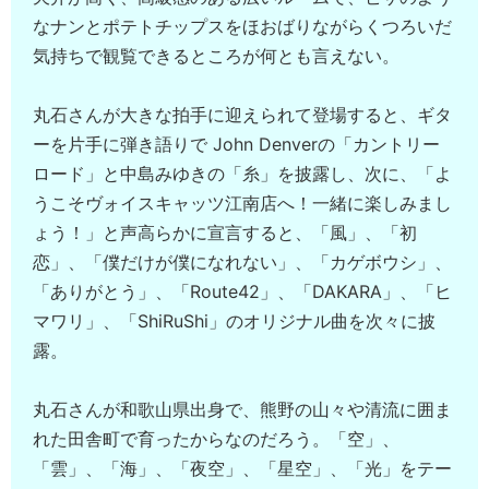
なナンとポテトチップスをほおばりながらくつろいだ
気持ちで観覧できるところが何とも言えない。
丸石さんが大きな拍手に迎えられて登場すると、ギタ
ーを片手に弾き語りで John Denverの「カントリー
ロード」と中島みゆきの「糸」を披露し、次に、「よ
うこそヴォイスキャッツ江南店へ！一緒に楽しみまし
ょう！」と声高らかに宣言すると、「風」、「初
恋」、「僕だけが僕になれない」、「カゲボウシ」、
「ありがとう」、「Route42」、「DAKARA」、「ヒ
マワリ」、「ShiRuShi」のオリジナル曲を次々に披
露。
丸石さんが和歌山県出身で、熊野の山々や清流に囲ま
れた田舎町で育ったからなのだろう。「空」、
「雲」、「海」、「夜空」、「星空」、「光」をテー