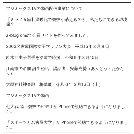
フジミックスTVの動画配信事業について
【ミラノ五輪】温暖化で競技が消える？今、私たちにできる環境
保全
a-blog cmsで会員サイトを作ってみました。
2003名古屋国際女子マラソン大会 平成15年３月９日
鈴木亜由子選手を沿道で応援 令和６年３月10日
江南市の名前 誕生秘話 講話者：安藤堯勢（あんどう・たかな
り）
大縣神社神楽殿 梅華能 令和６年３月16日（土）
フジミックスTVの動画
七大戦 陸上競技のビデオがiPhoneで視聴できるようになりまし
た。
「スポーツと名古屋大学」がiPhoneで視聴できるようになりまし
た。