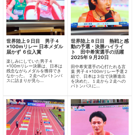
世界陸上９日目 男子４
世界陸上８日目 熱戦と感
×100mリレー 日本メダル
動の予選・決勝ハイライ
届かず ６位入賞
ト 田中希実選手の活躍
2025年９月20日
楽しみにしていた男子４
×100mリレー決勝は、日本は
田中希実選手の心打たれる言
残念ながらメダルを獲得でき
葉 男子４×100mリレー予選２
なかった。 ２走へのバトンパ
組で、日本は３位で決勝進出
スに詰まりが見ら...
を決めた。１走から２走への
バトンパスに...