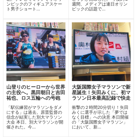
ンピックのフィギュアスケー
週間、メディアは連日オリン
ト男子ショート...
ピックの話題で...
山登りのヒーローから世界
大阪国際女子マラソンで新
の主役へ。黒田朝日と吉田
星誕生！矢田みくに、初マ
祐也、ロス五輪への号砲
ラソン日本最高記録で快走
「駅伝練習がマラソンをダメ
衝撃の２時間20分切り！矢田
にする」は過去。原晋監督の
みくに選手が示した「夢では
信念が結実した別大マラソン
なく目標」への決意 本日開催
大会 本日、別大マラソンが開
の「大阪国際女子マラソン」
催された。今...
において、新...