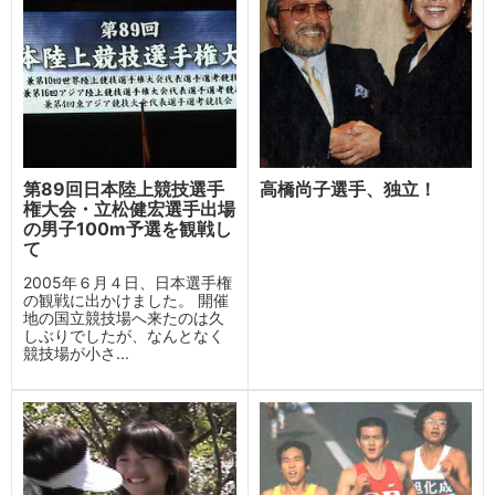
第89回日本陸上競技選手
高橋尚子選手、独立！
権大会・立松健宏選手出場
の男子100m予選を観戦し
て
2005年６月４日、日本選手権
の観戦に出かけました。 開催
地の国立競技場へ来たのは久
しぶりでしたが、なんとなく
競技場が小さ...