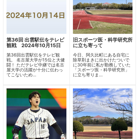
第36回 出雲駅伝をテレビ
旧スポーツ医・科学研究所
観戦 2024年10月15日
に立ち寄って
第36回出雲駅伝をテレビ観
今日、阿久比町にある自宅に
戦。 名古屋大学が15位と大健
除草剤まきに出かけたついで
闘！ ただテレビ中継では名古
に30年前に私が勤務していた
屋大学の活躍が十分に伝わっ
「スポーツ医・科学研究所」
てこないため...
に立ち寄りま...