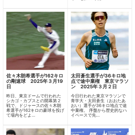
佐々木朗希選手が162キロ
太田蒼生選手が36キロ地
の剛速球 2025年３月19
点で途中棄権 東京マラソ
日
ン 2025年３月２日
昨日、東京ドームで行われた
今日行われた東京マラソンで
シカゴ・カブスとの開幕第２
青学大・太田蒼生（おおたあ
戦で、ドジャースの佐々木朗
おい）選手が36キロ地点で途
希選手が162キロの豪球を投げ
中棄権。 序盤から歴史的なハ
て場内をどよ...
イペースで先...