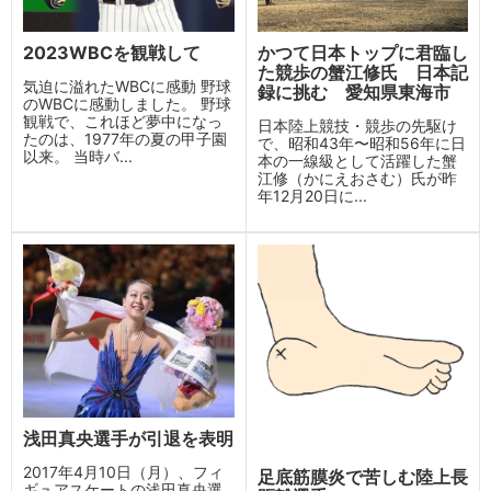
2023WBCを観戦して
かつて日本トップに君臨し
た競歩の蟹江修氏 日本記
気迫に溢れたWBCに感動 野球
録に挑む 愛知県東海市
のWBCに感動しました。 野球
観戦で、これほど夢中になっ
日本陸上競技・競歩の先駆け
たのは、1977年の夏の甲子園
で、昭和43年〜昭和56年に日
以来。 当時バ...
本の一線級として活躍した蟹
江修（かにえおさむ）氏が昨
年12月20日に...
浅田真央選手が引退を表明
2017年4月10日（月）、フィ
足底筋膜炎で苦しむ陸上長
ギュアスケートの浅田真央選