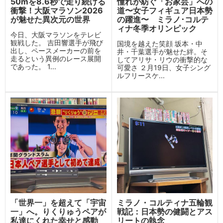
50mを8.6秒で走り続ける
憧れが紡ぐ「お家芸」への
衝撃！大阪マラソン2026
道〜女子フィギュア日本勢
が魅せた異次元の世界
の躍進〜 ミラノ･コルテ
ィナ冬季オリンピック
今日、大阪マラソンをテレビ
観戦した。 吉田響選手が飛び
国境を越えた笑顔 坂本・中
出し、ペースメーカーの前を
井・千葉選手が魅せた絆。そ
走るという異例のレース展開
してアリサ・リウの衝撃的な
であった。 1...
可愛さ ２月19日、女子シング
ルフリースケ...
「世界一」を超えて「宇宙
ミラノ・コルティナ五輪観
一」へ。りくりゅうペアが
戦記：日本勢の健闘とアス
私達にくれた幸せと感動
リートの執念