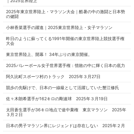
｜2025世界陸上
2025年東京世界陸上・マラソン大会｜酷暑の中の激闘と日本勢
の健闘
小林香菜選手の躍進｜2025東京世界陸上・女子マラソン
昨日のように蘇ってくる1991年開催の東京世界陸上競技選手権
大会
東京世界陸上、開幕！ 34年ぶりの東京開催。
2025バレーボール女子世界選手権：惜敗の中に輝く日本の底力
阿久比町スポーツ村のトラック 2025年３月27日
競歩の先駆けで、日本の一線級として活躍していた蟹江修氏
佐々木朗希選手が162キロの剛速球 2025年３月19日
太田蒼生選手が36キロ地点で途中棄権 東京マラソン 2025年
３月２日
日本の男子マラソン界にレジェンドは存在しない 2025年２月