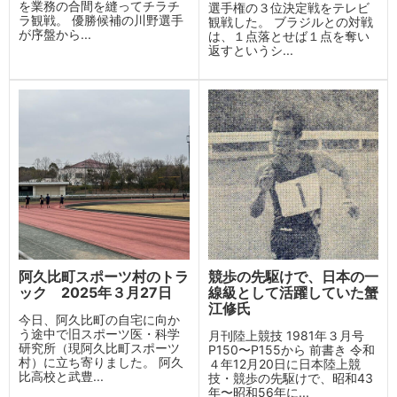
を業務の合間を縫ってチラチ
選手権の３位決定戦をテレビ
ラ観戦。 優勝候補の川野選手
観戦した。 ブラジルとの対戦
が序盤から...
は、１点落とせば１点を奪い
返すというシ...
阿久比町スポーツ村のトラ
競歩の先駆けで、日本の一
ック 2025年３月27日
線級として活躍していた蟹
江修氏
今日、阿久比町の自宅に向か
う途中で旧スポーツ医・科学
月刊陸上競技 1981年３月号
研究所（現阿久比町スポーツ
P150〜P155から 前書き 令和
村）に立ち寄りました。 阿久
４年12月20日に日本陸上競
比高校と武豊...
技・競歩の先駆けで、昭和43
年〜昭和56年に...