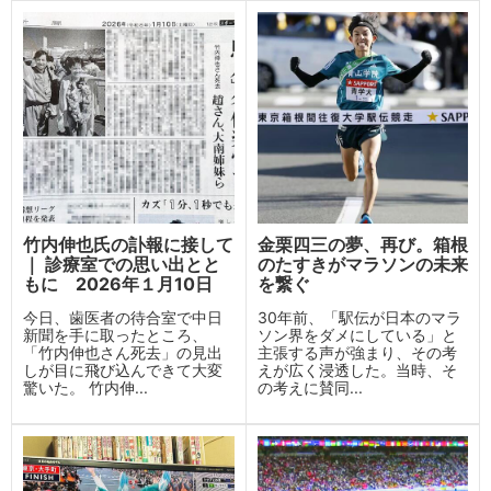
竹内伸也氏の訃報に接して
金栗四三の夢、再び。箱根
｜ 診療室での思い出とと
のたすきがマラソンの未来
もに 2026年１月10日
を繋ぐ
今日、歯医者の待合室で中日
30年前、「駅伝が日本のマラ
新聞を手に取ったところ、
ソン界をダメにしている」と
「竹内伸也さん死去」の見出
主張する声が強まり、その考
しが目に飛び込んできて大変
えが広く浸透した。当時、そ
驚いた。 竹内伸...
の考えに賛同...