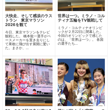
大快走、そして感涙のラス
世界は一つ。ミラノ・コル
トラン 東京マラソン
ティナ五輪をTV観戦して
2026を観て
ミラノ・コルティナオリンピ
ックが２月22日に閉幕した。
今日、東京マラソンをテレビ
今回のオリンピックで感じた
観戦した。 橋本龍一選手がペ
のは、「世界は一つ」。 各国
ースメーカーを置き去りにし
の選手たち...
て果敢に飛び出す展開に驚い
た。まさか、...