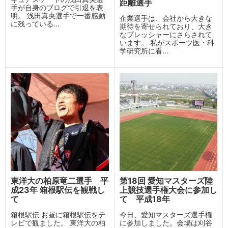
距離選手
手が自身のブログで引退を表
明。 浅田真央選手で一番感動
企業選手は、会社から大きな
に残っている...
期待を寄せられており、大き
なプレッシャーにさらされて
います。 私がスポーツ医・科
学研究所に看...
東洋大の柏原竜二選手 平
第18回 愛知マスターズ陸
成23年 箱根駅伝を観戦し
上競技選手権大会に参加し
て
て 平成18年
箱根駅伝 お昼に箱根駅伝をテ
今日、愛知マスターズ選手権
レビで観ました。 東洋大の柏
に参加しました。会場は刈谷