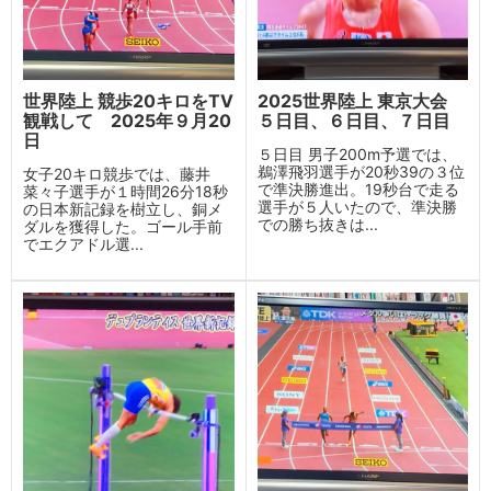
世界陸上 競歩20キロをTV
2025世界陸上 東京大会
観戦して 2025年９月20
５日目、６日目、７日目
日
５日目 男子200m予選では、
鵜澤飛羽選手が20秒39の３位
女子20キロ競歩では、藤井
で準決勝進出。19秒台で走る
菜々子選手が１時間26分18秒
選手が５人いたので、準決勝
の日本新記録を樹立し、銅メ
での勝ち抜きは...
ダルを獲得した。ゴール手前
でエクアドル選...