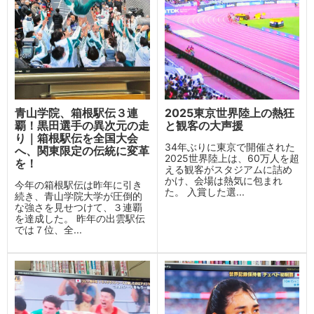
青山学院、箱根駅伝３連
2025東京世界陸上の熱狂
覇！黒田選手の異次元の走
と観客の大声援
り｜箱根駅伝を全国大会
34年ぶりに東京で開催された
へ、関東限定の伝統に変革
2025世界陸上は、60万人を超
を！
える観客がスタジアムに詰め
かけ、会場は熱気に包まれ
今年の箱根駅伝は昨年に引き
た。 入賞した選...
続き、青山学院大学が圧倒的
な強さを見せつけて、３連覇
を達成した。 昨年の出雲駅伝
では７位、全...