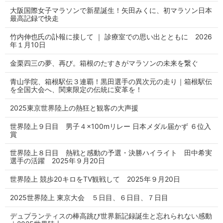
大阪国際女子マラソンで新星誕生！矢田みくに、初マラソン日本
最高記録で快走
竹内伸也氏の訃報に接して ｜ 診療室での思い出とともに 2026
年１月10日
金栗四三の夢、再び。箱根のたすきがマラソンの未来を繋ぐ
青山学院、箱根駅伝３連覇！黒田選手の異次元の走り｜箱根駅伝
を全国大会へ、関東限定の伝統に変革を！
2025東京世界陸上の熱狂と観客の大声援
世界陸上９日目 男子４×100mリレー 日本メダル届かず ６位入
賞
世界陸上８日目 熱戦と感動の予選・決勝ハイライト 田中希実
選手の活躍 2025年９月20日
世界陸上 競歩20キロをTV観戦して 2025年９月20日
2025世界陸上 東京大会 ５日目、６日目、７日目
デュプランティスの棒高跳び世界新記録誕生と忘れられない感動