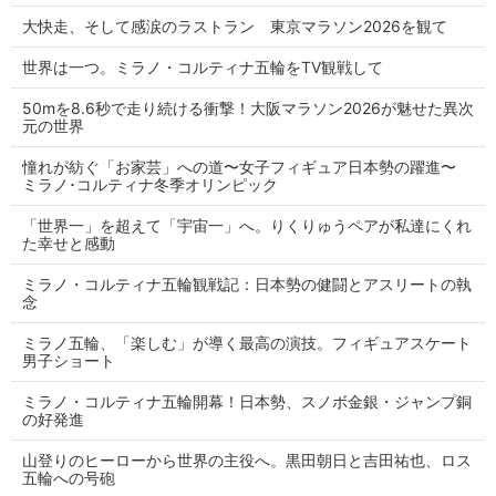
大快走、そして感涙のラストラン 東京マラソン2026を観て
世界は一つ。ミラノ・コルティナ五輪をTV観戦して
50mを8.6秒で走り続ける衝撃！大阪マラソン2026が魅せた異次
元の世界
憧れが紡ぐ「お家芸」への道〜女子フィギュア日本勢の躍進〜
ミラノ･コルティナ冬季オリンピック
「世界一」を超えて「宇宙一」へ。りくりゅうペアが私達にくれ
た幸せと感動
ミラノ・コルティナ五輪観戦記：日本勢の健闘とアスリートの執
念
ミラノ五輪、「楽しむ」が導く最高の演技。フィギュアスケート
男子ショート
ミラノ・コルティナ五輪開幕！日本勢、スノボ金銀・ジャンプ銅
の好発進
山登りのヒーローから世界の主役へ。黒田朝日と吉田祐也、ロス
五輪への号砲