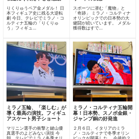
りくりゅうペア金メダル！ 日
スポーツに潜む「魔物」と
本フィギュア史に残る大逆転
「奇跡」 ミラノ・コルティナ
劇 今日、テレビでミラノ・コ
オリンピックでの日本勢の大
ルティナ五輪の「りくりゅ
健闘が続いています。 メダル
う」フィギュ...
獲得数はすで...
ミラノ五輪、「楽しむ」が
ミラノ・コルティナ五輪開
導く最高の演技。フィギュ
幕！日本勢、スノボ金銀・
アスケート男子ショート
ジャンプ銅の好発進
マリニン選手の衝撃と鍵山優
２月６日、イタリアのミラ
真選手のよどみない演技 今
ノ・コルティナで冬季オリン
朝、テレビでミラノ冬季オリ
ピックが開幕した。 今後約２