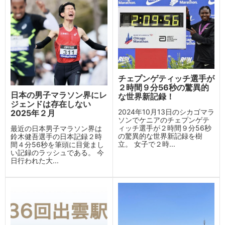
チェプンゲティッチ選手が
２時間９分56秒の驚異的
日本の男子マラソン界にレ
な世界新記録！
ジェンドは存在しない
2024年10月13日のシカゴマラ
2025年２月
ソンでケニアのチェプンゲテ
ィッチ選手が２時間９分56秒
最近の日本男子マラソン界は
の驚異的な世界新記録を樹
鈴木健吾選手の日本記録２時
立。 女子で２時...
間４分56秒を筆頭に目覚まし
い記録のラッシュである。 今
日行われた大...