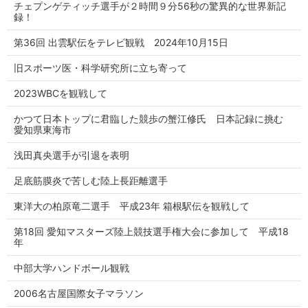
チェプンゲティッチ選手が２時間９分56秒の驚異的な世界新記
録！
第36回 出雲駅伝をテレビ観戦 2024年10月15日
旧スポーツ医・科学研究所に立ち寄って
2023WBCを観戦して
かつて日本トップに君臨した競歩の蟹江修氏 日本記録に挑む
愛知県東海市
浅田真央選手が引退を表明
足底筋膜炎で苦しむ陸上長距離選手
東洋大の柏原竜二選手 平成23年 箱根駅伝を観戦して
第18回 愛知マスターズ陸上競技選手権大会に参加して 平成18
年
中部大学ハンドボール観戦
2006名古屋国際女子マラソン