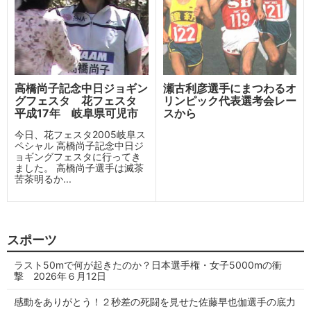
高橋尚子記念中日ジョギン
瀬古利彦選手にまつわるオ
グフェスタ 花フェスタ
リンピック代表選考会レー
平成17年 岐阜県可児市
スから
今日、花フェスタ2005岐阜ス
ペシャル 高橋尚子記念中日ジ
ョギングフェスタに行ってき
ました。 高橋尚子選手は滅茶
苦茶明るか...
スポーツ
ラスト50mで何が起きたのか？日本選手権・女子5000mの衝
撃 2026年６月12日
感動をありがとう！２秒差の死闘を見せた佐藤早也伽選手の底力