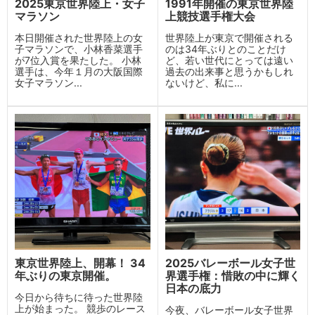
2025東京世界陸上・女子
1991年開催の東京世界陸
マラソン
上競技選手権大会
本日開催された世界陸上の女
世界陸上が東京で開催される
子マラソンで、小林香菜選手
のは34年ぶりとのことだけ
が7位入賞を果たした。 小林
ど、若い世代にとっては遠い
選手は、今年１月の大阪国際
過去の出来事と思うかもしれ
女子マラソン...
ないけど、私に...
東京世界陸上、開幕！ 34
2025バレーボール女子世
年ぶりの東京開催。
界選手権：惜敗の中に輝く
日本の底力
今日から待ちに待った世界陸
上が始まった。 競歩のレース
今夜、バレーボール女子世界