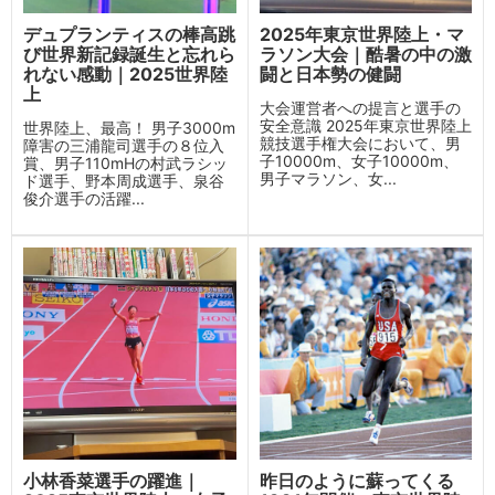
デュプランティスの棒高跳
2025年東京世界陸上・マ
び世界新記録誕生と忘れら
ラソン大会｜酷暑の中の激
れない感動｜2025世界陸
闘と日本勢の健闘
上
大会運営者への提言と選手の
安全意識 2025年東京世界陸上
世界陸上、最高！ 男子3000m
競技選手権大会において、男
障害の三浦龍司選手の８位入
子10000m、女子10000m、
賞、男子110mHの村武ラシッ
男子マラソン、女...
ド選手、野本周成選手、泉谷
俊介選手の活躍...
小林香菜選手の躍進｜
昨日のように蘇ってくる