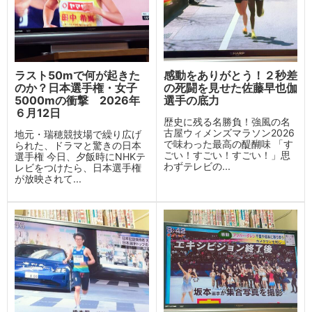
ラスト50mで何が起きた
感動をありがとう！２秒差
のか？日本選手権・女子
の死闘を見せた佐藤早也伽
5000mの衝撃 2026年
選手の底力
６月12日
歴史に残る名勝負！強風の名
古屋ウィメンズマラソン2026
地元・瑞穂競技場で繰り広げ
で味わった最高の醍醐味 「す
られた、ドラマと驚きの日本
ごい！すごい！すごい！」思
選手権 今日、夕飯時にNHKテ
わずテレビの...
レビをつけたら、日本選手権
が放映されて...