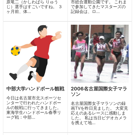
原竜二（かしわばら りゅう
市総合運動公園です。 これま
じ）選手はすごいですね。 ３
で参加してきたマスターズの
ヶ月前、体...
記録会は、ロ...
中部大学ハンドボール観戦
2006名古屋国際女子マラ
ソン
今日は名古屋市北スポーツセ
ンターで行われたハンドボー
名古屋国際女子マラソンの録
ルの観戦に行ってきました。
画TVを昨日見ました。 大変見
東海学生ハンドボール春季リ
応えのあるレースに感動しま
ーグ戦：中部...
した。 私は当日ビデオカメラ
を携えて地...