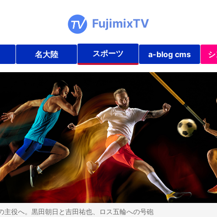
FujimixTV
スポーツ
名大陸
a-blog cms
シ
の主役へ。黒田朝日と吉田祐也、ロス五輪への号砲