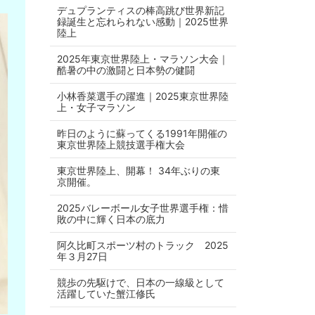
デュプランティスの棒高跳び世界新記
録誕生と忘れられない感動｜2025世界
陸上
2025年東京世界陸上・マラソン大会｜
酷暑の中の激闘と日本勢の健闘
小林香菜選手の躍進｜2025東京世界陸
上・女子マラソン
昨日のように蘇ってくる1991年開催の
東京世界陸上競技選手権大会
東京世界陸上、開幕！ 34年ぶりの東
京開催。
2025バレーボール女子世界選手権：惜
敗の中に輝く日本の底力
阿久比町スポーツ村のトラック 2025
年３月27日
競歩の先駆けで、日本の一線級として
活躍していた蟹江修氏