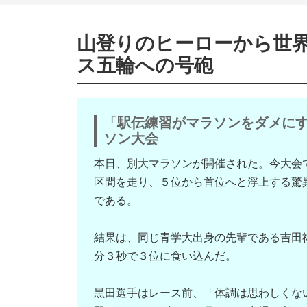
山登りのヒーローから世
ス五輪への号砲
「駅伝練習がマラソンをダメに
ソン大会
本日、別大マラソンが開催された。今大会
区間を走り、５位から首位へと浮上する驚
である。
結果は、同じ青学大出身の先輩である吉田
分３秒で３位に食い込んだ。
黒田選手はレース前、「体調は思わしくな