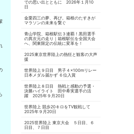
での思い出とともに 2026年１月10
日
金栗四三の夢、再び。箱根のたすきが
輩
マラソンの未来を繋ぐ
青山学院、箱根駅伝３連覇！黒田選手
の異次元の走り｜箱根駅伝を全国大会
へ、関東限定の伝統に変革を！
れ
2025東京世界陸上の熱狂と観客の大声
援
の
世界陸上９日目 男子４×100mリレー
日本メダル届かず ６位入賞
世界陸上８日目 熱戦と感動の予選・
決勝ハイライト 田中希実選手の活
も
躍 2025年９月20日
世界陸上 競歩20キロをTV観戦して
2025年９月20日
2025世界陸上 東京大会 ５日目、６
日目、７日目