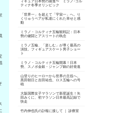
ィギュア日本勢の躍進〜 ミラノ･コル
ティナ冬季オリンピック
「世界一」を超えて「宇宙一」へ。り
駅
くりゅうペアが私達にくれた幸せと感
動
ミラノ・コルティナ五輪観戦記：日本
成
勢の健闘とアスリートの執念
ミラノ五輪、「楽しむ」が導く最高の
演技。フィギュアスケート男子ショー
ト
定
ミラノ・コルティナ五輪開幕！日本
唱
勢、スノボ金銀・ジャンプ銅の好発進
山登りのヒーローから世界の主役へ。
黒田朝日と吉田祐也、ロス五輪への号
そ
砲
大阪国際女子マラソンで新星誕生！矢
田みくに、初マラソン日本最高記録で
快走
ス
に
竹内伸也氏の訃報に接して ｜ 診療室