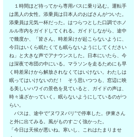
１時間ほど待ってから専用バスに乗り込む。運転手
は黒人の女性。添乗員は日本人のおばさんがついた。
添乗員は元気一杯だった。はつらつとした口調でホノ
ルル市内をガイドしてくれる。ガイドしながら、途中
で幾度か、「皆さん、時差呆けが起こらないように、
今日はいくら眠たくても眠らないようにしてください
ね」と大きな声でアナウンスした。日本にいたら、今
は深夜で布団の中にいる。マラソンを走るためにも早
く時差呆けから解放されなくてはいけない。わたしは
眠ってはいけないのだ！ そう思いつつも、窓辺に映
る美しいハワイの景色を見ていると、ガイドの声は、
時々遠ざかっていく。眠らないようにしているのがつ
らい。
バスは、途中で“ヌワヌパリ”で停車した。伊東さん
と外に出てみる。風がものすごく強かった。
「今日は天候が悪いね。寒いし、これはたまりませ