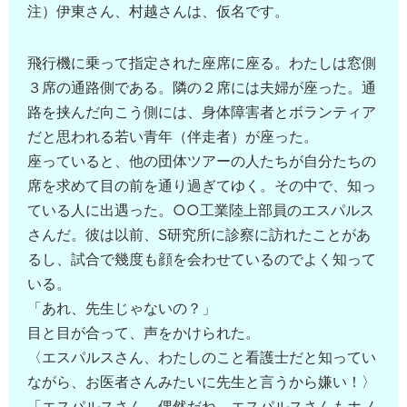
注）伊東さん、村越さんは、仮名です。
飛行機に乗って指定された座席に座る。わたしは窓側
３席の通路側である。隣の２席には夫婦が座った。通
路を挟んだ向こう側には、身体障害者とボランティア
だと思われる若い青年（伴走者）が座った。
座っていると、他の団体ツアーの人たちが自分たちの
席を求めて目の前を通り過ぎてゆく。その中で、知っ
ている人に出遇った。○○工業陸上部員のエスパルス
さんだ。彼は以前、S研究所に診察に訪れたことがあ
るし、試合で幾度も顔を会わせているのでよく知って
いる。
「あれ、先生じゃないの？」
目と目が合って、声をかけられた。
〈エスパルスさん、わたしのこと看護士だと知ってい
ながら、お医者さんみたいに先生と言うから嫌い！〉
「エスパルスさん、偶然だね。エスパルスさんもホノ