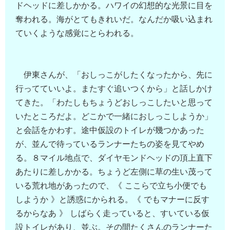
ドヘッドに差しかかる。ハワイの幻想的な光景に目を
奪われる。海がとてもきれいだ。なんだか吸い込まれ
ていくような感覚にとらわれる。
伊東さんが、「おしっこがしたくなったから、先に
行ってていいよ。またすぐ追いつくから」と話しかけ
てきた。「わたしもちょうどおしっこしたいと思って
いたところだよ。どこかで一緒におしっこしようか」
と会話をかわす。途中仮設のトイレが幾つかあった
が、並んで待っているランナーたちの姿を見てやめ
る。８マイル地点で、ダイヤモンドヘッドの頂上直下
あたりに差しかかる。ちょうど左側に草の生い茂って
いる荒れ地があったので、《 ここらで立ち小便でも
しようか 》と誘惑にかられる。《 でもマナーに反す
るからなあ 》 しばらく走っていると、すいている仮
設トイレがあり、並ぶ。その間たくさんのランナーた