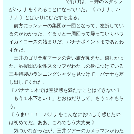
で行けば、三井のスタッフ
がバナナをくれることになっていた。《 バナナ、バ
ナナ 》とばかりにひたすら走る。
前方にランナーの集団が一団となって、左折してい
るのがわかった。ぐるりと一周回って帰っていくハワ
イカイコースの始まりだ。バナナポイントまであとわ
ずかだ。
三井のゴリラ君マークの青い旗が見えた。嬉しかっ
た。応援団の女性スタッフがわたしの身につけている
三井特製のランニングシャツを見つけて、バナナを差
し出してくれた。
《 バナナ１本では空腹感を満たすことはできない 》
「もう１本下さい！」とおねだりして、もう１本もら
う。
《 うまい！！ バナナをこんなにおいしく感じたの
は初めてだ。ああ、これでもう大丈夫 》
気づかなかったが、三井ツアーのカメラマンがわた