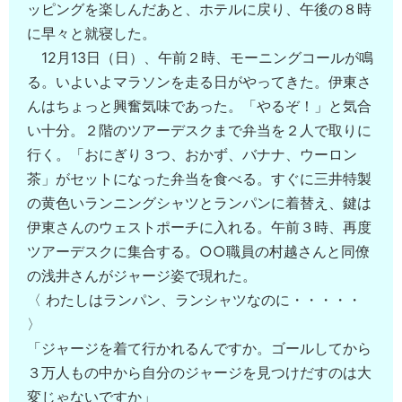
ッピングを楽しんだあと、ホテルに戻り、午後の８時
に早々と就寝した。
12月13日（日）、午前２時、モーニングコールが鳴
る。いよいよマラソンを走る日がやってきた。伊東さ
んはちょっと興奮気味であった。「やるぞ！」と気合
い十分。２階のツアーデスクまで弁当を２人で取りに
行く。「おにぎり３つ、おかず、バナナ、ウーロン
茶」がセットになった弁当を食べる。すぐに三井特製
の黄色いランニングシャツとランパンに着替え、鍵は
伊東さんのウェストポーチに入れる。午前３時、再度
ツアーデスクに集合する。○○職員の村越さんと同僚
の浅井さんがジャージ姿で現れた。
〈 わたしはランパン、ランシャツなのに・・・・・
〉
「ジャージを着て行かれるんですか。ゴールしてから
３万人もの中から自分のジャージを見つけだすのは大
変じゃないですか」