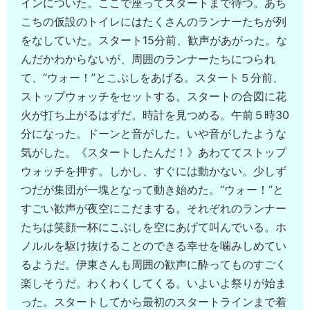
インについた。ここで座ってスタートまで待つ。あち
こちの仮設のトイレにはたくさんのランナーたちが列
をなしていた。スタート15分前、歓声があがった。な
んだかわからないが、周囲のランナーたちにつられ
て、“ウォー！”とこぶしをあげる。スタート５分前、
ストップウォッチをセットする。スタートの合図に花
火が打ち上がるはずだ。時計を見つめる。午前５時30
分になった。ドーンと音がした。いや音がしたような
気がした。《スタートしたんだ！》あわててストップ
ウォッチを押す。しかし、すぐには動かない。少しず
つだが集団が一塊となって動き始めた。“ウォー！”と
すごい歓声が夜空にこだまする。それぞれのランナー
たちは笑顔一杯にこぶしを空にあげて叫んでいる。ホ
ノルルを駆け抜けることのできる幸せを噛みしめてい
るようだ。伊東さんも周囲の歓声に酔ってものすごく
楽しそうだ。わくわくしてくる。いよいよ祭りが始ま
った。スタートしてから最初のスタートラインまで着