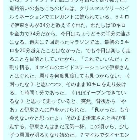
道路沿いのあちこちのビルは、クリスマスツリーのイ
ルミネーションでエレガントに飾られている。５キロ
で伊東さんが34分と教えてくれた。わたしは10キロ
を全力で34分だから、今日はちょうどその半分の速さ
になる。過去に７回走ったマラソンでは、最初の５キ
ロを20分越えたことはなかった。でも今日は楽しく走
ることを目的としていたから、「これでいいんだ」と
割り切る。４マイルのエイドステーションで伊東さん
とはぐれた。周りを何度見渡しても見つからない。《
困ったな 》と思いつつ、そのまま10キロを走り抜け
る。１時間１分であった。《 ほぼイーブンできてい
るな 》と思って走っていると、突然、背後から「や
あ」と伊東さんに声をかけられた。「良かった。もう
会えないかと思ったよ」 そのまま伊東さんと再び併
走する。伊東さんはまだ元気一杯。この頃から、少し
ずつ周囲が明るくなり始めた。７マイルでダイヤモン