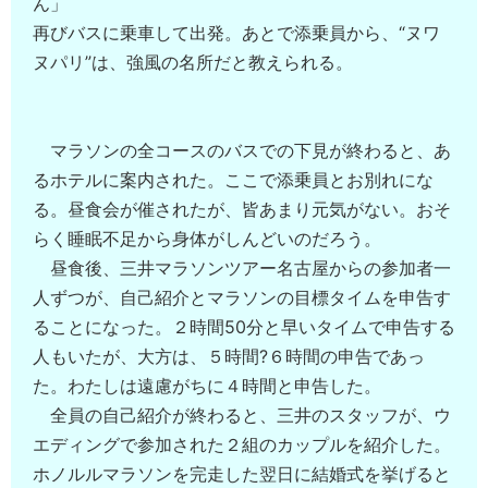
ん」
再びバスに乗車して出発。あとで添乗員から、“ヌワ
ヌパリ”は、強風の名所だと教えられる。
マラソンの全コースのバスでの下見が終わると、あ
るホテルに案内された。ここで添乗員とお別れにな
る。昼食会が催されたが、皆あまり元気がない。おそ
らく睡眠不足から身体がしんどいのだろう。
昼食後、三井マラソンツアー名古屋からの参加者一
人ずつが、自己紹介とマラソンの目標タイムを申告す
ることになった。２時間50分と早いタイムで申告する
人もいたが、大方は、５時間?６時間の申告であっ
た。わたしは遠慮がちに４時間と申告した。
全員の自己紹介が終わると、三井のスタッフが、ウ
エディングで参加された２組のカップルを紹介した。
ホノルルマラソンを完走した翌日に結婚式を挙げると