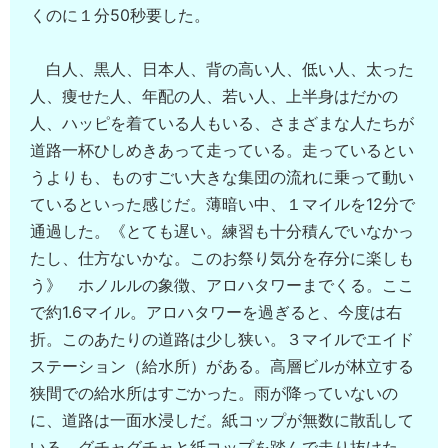
くのに１分50秒要した。
白人、黒人、日本人、背の高い人、低い人、太った
人、痩せた人、年配の人、若い人、上半身はだかの
人、ハッピを着ている人もいる、さまざまな人たちが
道路一杯ひしめきあって走っている。走っているとい
うよりも、ものすごい大きな集団の流れに乗って動い
ているといった感じだ。薄暗い中、１マイルを12分で
通過した。《とても遅い。練習も十分積んでいなかっ
たし、仕方ないかな。このお祭り気分を存分に楽しも
う》 ホノルルの象徴、アロハタワーまでくる。ここ
で約1.6マイル。アロハタワーを過ぎると、今度は右
折。このあたりの道路は少し狭い。３マイルでエイド
ステーション（給水所）がある。高層ビルが林立する
狭間での給水所はすごかった。雨が降っていないの
に、道路は一面水浸しだ。紙コップが無数に散乱して
いる。グチャグチャと紙コップを踏んで走り抜けた。