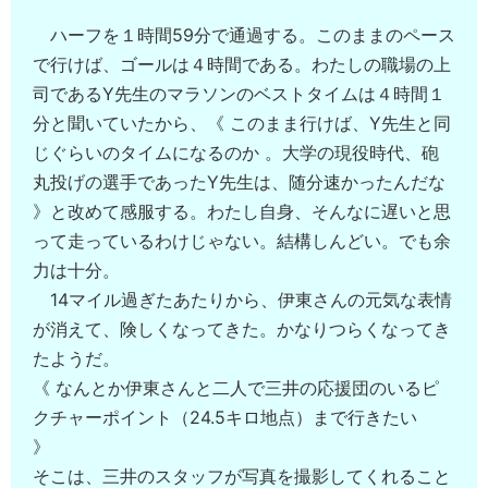
ハーフを１時間59分で通過する。このままのペース
で行けば、ゴールは４時間である。わたしの職場の上
司であるY先生のマラソンのベストタイムは４時間１
分と聞いていたから、《 このまま行けば、Y先生と同
じぐらいのタイムになるのか 。大学の現役時代、砲
丸投げの選手であったY先生は、随分速かったんだな
》と改めて感服する。わたし自身、そんなに遅いと思
って走っているわけじゃない。結構しんどい。でも余
力は十分。
14マイル過ぎたあたりから、伊東さんの元気な表情
が消えて、険しくなってきた。かなりつらくなってき
たようだ。
《 なんとか伊東さんと二人で三井の応援団のいるピ
クチャーポイント（24.5キロ地点）まで行きたい
》
そこは、三井のスタッフが写真を撮影してくれること