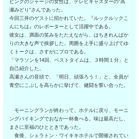
ピンクのジャージの女性は、テレビキャスターの“高
瀬みどり”さんであった。
今回三井のゲストに招かれていた。『ルックルックこ
んにちは』のレポーターとして活躍中である。
彼女は、満面の笑みをたたえながら、はちきれんばか
りの大きな声で挨拶した。周囲を上手に盛り上げてゆ
くトークは、さすがにプロである。
「マラソンを14回、ベストタイムは、３時間１分」と
自己紹介した。
高瀬さんの音頭で、「明日、頑張ろう！」と、全員が
青空にこぶしを高らかに挙げて、健闘を誓い合った。
モーニングランが終わって、ホテルに戻り、モーニ
ングバイキングでおなか一杯食べる。味は最高だし、
まさに至福のひとときであった。
食後、シェラトン・ワイキキホテルで開催されてい