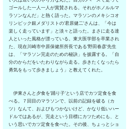
ゴールした一人一人が賞賛される。それがホノルルマ
ラソンなんだ」と熱く語った。マラソンのメキシコオ
リンピック銀メダリストの‘君原健二’さんは、「今は
楽しく走っています」と淡々と語った。まさに走る達
人といった風格が漂っている。東大医学部を卒業され
た、現在川崎市中原保健所所長である‘野田春彦’先生
は、「マラソン完走のための秘訣」を披露する。「自
分のからだをいたわりながら走る。歩きたくなったら
勇気をもって歩きましょう」と教えてくれた。
伊東さんと夕食を‘踊り子’という店でカツ定食を食
べる。７回目のマラソンで、以前の記録を破る（カ
ツ）なんて、およびもつかないけど、かなり低いハー
ドルではあるが、完走という目標にカツためにも、と
いう思いでカツ定食を食べた。その後、ちょっとショ