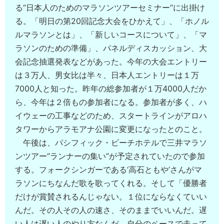
る“日本人のためのマラソンツアーセミナー”に出掛け
る。「明日の第20回記念大会をひかえて」、「ホノル
ルマラソンとは」、「新しいコースについて」、「マ
ラソンのための準備」、パネルディスカッション、大
会記念抽選発表などがあった。今年の大会エントリー
は３万人、男女比は半々、日本人エントリーは１万
7000人と知った。昨年の総参加者が１万4000人だか
ら、今年は２倍もの参加者になる。参加者が多く、ハ
イウェーの工事などのため、スタートラインがアロハ
タワーからアラモアナ公園に変更になったとのこと。
午後は、パシフィック・ビーチホテルで三井マラソ
ンツアー“ランナーの集い”が予定されていたので参加
する。フォークシンガーである‘高石ともや’さんがマ
ラソンにちなんだ歌を歌ってくれる。そして「優勝者
だけが賞賛されるんじゃない。１位にならなくていい
んだ。その人その人の速さ、そのままでいいんだ。遅
い人は遅い人のやり方なんだ。自分のペースで走って