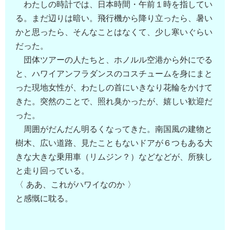
わたしの時計では、日本時間・午前１時を指してい
る。まだ辺りは暗い。飛行機から降り立ったら、暑い
かと思ったら、そんなことはなくて、少し寒いぐらい
だった。
団体ツアーの人たちと、ホノルル空港から外にでる
と、ハワイアンフラダンスのコスチュームを身にまと
った現地女性が、わたしの首にいきなり花輪をかけて
きた。突然のことで、照れ臭かったが、嬉しい歓迎だ
った。
周囲がだんだん明るくなってきた。南国風の建物と
樹木、広い道路、見たこともないドアが６つもある大
きな大きな乗用車（リムジン？）などなどが、所狭し
と走り回っている。
〈 ああ、これがハワイなのか 〉
と感慨に耽る。