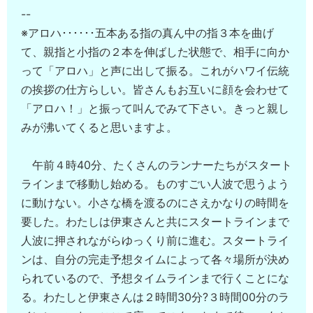
--
※アロハ･･････五本ある指の真ん中の指３本を曲げ
て、親指と小指の２本を伸ばした状態で、相手に向か
って「アロハ」と声に出して振る。これがハワイ伝統
の挨拶の仕方らしい。皆さんもお互いに顔を会わせて
「アロハ！」と振って叫んでみて下さい。きっと親し
みが沸いてくると思いますよ。
午前４時40分、たくさんのランナーたちがスタート
ラインまで移動し始める。ものすごい人波で思うよう
に動けない。小さな橋を渡るのにさえかなりの時間を
要した。わたしは伊東さんと共にスタートラインまで
人波に押されながらゆっくり前に進む。スタートライ
ンは、自分の完走予想タイムによって各々場所が決め
られているので、予想タイムラインまで行くことにな
る。わたしと伊東さんは２時間30分?３時間00分のラ