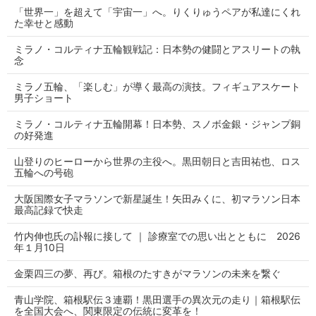
「世界一」を超えて「宇宙一」へ。りくりゅうペアが私達にくれ
た幸せと感動
ミラノ・コルティナ五輪観戦記：日本勢の健闘とアスリートの執
念
ミラノ五輪、「楽しむ」が導く最高の演技。フィギュアスケート
男子ショート
ミラノ・コルティナ五輪開幕！日本勢、スノボ金銀・ジャンプ銅
の好発進
山登りのヒーローから世界の主役へ。黒田朝日と吉田祐也、ロス
五輪への号砲
大阪国際女子マラソンで新星誕生！矢田みくに、初マラソン日本
最高記録で快走
竹内伸也氏の訃報に接して ｜ 診療室での思い出とともに 2026
年１月10日
金栗四三の夢、再び。箱根のたすきがマラソンの未来を繋ぐ
青山学院、箱根駅伝３連覇！黒田選手の異次元の走り｜箱根駅伝
を全国大会へ、関東限定の伝統に変革を！