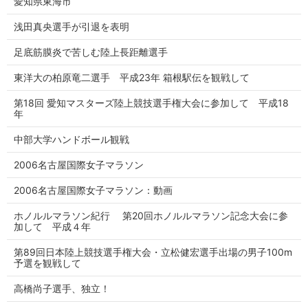
愛知県東海市
浅田真央選手が引退を表明
足底筋膜炎で苦しむ陸上長距離選手
東洋大の柏原竜二選手 平成23年 箱根駅伝を観戦して
第18回 愛知マスターズ陸上競技選手権大会に参加して 平成18
年
中部大学ハンドボール観戦
2006名古屋国際女子マラソン
2006名古屋国際女子マラソン：動画
ホノルルマラソン紀行 第20回ホノルルマラソン記念大会に参
加して 平成４年
第89回日本陸上競技選手権大会・立松健宏選手出場の男子100m
予選を観戦して
高橋尚子選手、独立！