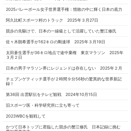
2025バレーボール女子世界選手権：惜敗の中に輝く日本の底力
阿久比町スポーツ村のトラック 2025年３月27日
競歩の先駆けで、日本の一線級として活躍していた蟹江修氏
佐々木朗希選手が162キロの剛速球 2025年３月19日
太田蒼生選手が36キロ地点で途中棄権 東京マラソン 2025年
３月２日
日本の男子マラソン界にレジェンドは存在しない 2025年２月
チェプンゲティッチ選手が２時間９分56秒の驚異的な世界新記
録！
第36回 出雲駅伝をテレビ観戦 2024年10月15日
旧スポーツ医・科学研究所に立ち寄って
2023WBCを観戦して
かつて日本トップに君臨した競歩の蟹江修氏 日本記録に挑む