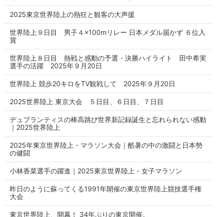
2025東京世界陸上の熱狂と観客の大声援
世界陸上９日目 男子４×100mリレー 日本メダル届かず ６位入
賞
世界陸上８日目 熱戦と感動の予選・決勝ハイライト 田中希実
選手の活躍 2025年９月20日
世界陸上 競歩20キロをTV観戦して 2025年９月20日
2025世界陸上 東京大会 ５日目、６日目、７日目
デュプランティスの棒高跳び世界新記録誕生と忘れられない感動
｜2025世界陸上
2025年東京世界陸上・マラソン大会｜酷暑の中の激闘と日本勢
の健闘
小林香菜選手の躍進｜2025東京世界陸上・女子マラソン
昨日のように蘇ってくる1991年開催の東京世界陸上競技選手権
大会
東京世界陸上、開幕！ 34年ぶりの東京開催。