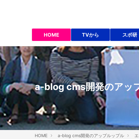
HOME
TVから
スポ研
a-blog cms開発のア
HOME
a-blog cms開発のアップルップル
エ