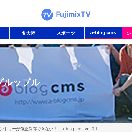
FujimixTV
a-blog cms
名大陸
スポーツ
シ
ップルップル
ントリーが修正保存できない！ a-blog cms Ver.3.1