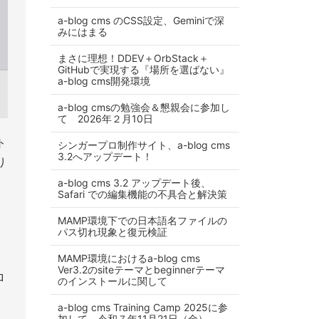
a-blog cms のCSS設定、Geminiで深
みにはまる
まさに理想！DDEV＋OrbStack＋
GitHubで実現する『場所を選ばない』
a-blog cms開発環境
a-blog cmsの勉強会＆懇親会に参加し
て 2026年２月10日
ト
シンガープロ制作サイト、a-blog cms
3.2へアップデート！
り
a-blog cms 3.2 アップデート後、
Safari での編集機能の不具合と解決策
。
MAMP環境下での日本語名ファイルの
パス切れ現象と復元検証
た
MAMP環境におけるa-blog cms
Ver3.2のsiteテーマとbeginnerテーマ
ロ
のインストールに関して
。
a-blog cms Training Camp 2025に参
加して 令和７年11月21日（金）