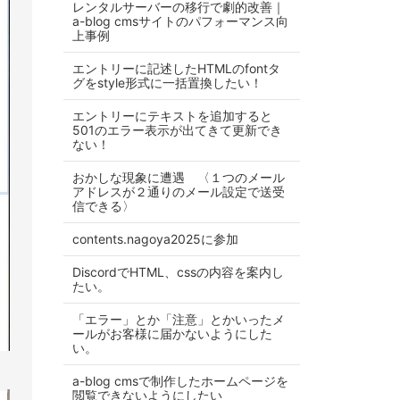
レンタルサーバーの移行で劇的改善｜
a-blog cmsサイトのパフォーマンス向
上事例
エントリーに記述したHTMLのfontタ
グをstyle形式に一括置換したい！
エントリーにテキストを追加すると
501のエラー表示が出てきて更新でき
ない！
おかしな現象に遭遇 〈１つのメール
アドレスが２通りのメール設定で送受
信できる〉
contents.nagoya2025に参加
DiscordでHTML、cssの内容を案内し
たい。
「エラー」とか「注意」とかいったメ
ールがお客様に届かないようにした
い。
a-blog cmsで制作したホームページを
閲覧できないようにしたい