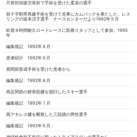
尺骨肘頭疲労骨折で手術を受けた柔道の選手
前十字靭帯再建手術を受けて見事にカムバックを果たした、レス
リングの坂本涼子選手 ナースセンターだより1992年５月
鈴鹿８時間耐久ロードレースに医療スタッフとして参加。1995
年
編集後記 1992年９月
患者紹介 1992年９月
肩関節形成手術を受けた患者から
編集後記 1992年８月
両足関節の腓骨筋腱を脱臼したスキー選手
編集後記 1992年７月
両アキレス腱を断裂した三段跳の男性選手
編集後記 1992年６月
神経性食欲不振症に陥ったトライアスロンの選手から