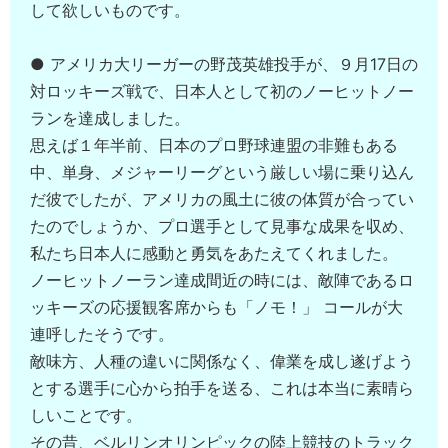
して欲しいものです。
● アメリカ大リーガーの野茂英雄投手が、９月17日の
対ロッキーズ戦で、日本人として初のノーヒットノー
ランを達成しました。
思えば１年半前、日本のプロ野球連盟の非難もある
中、単身、メジャーリーグという厳しい場に乗り込ん
だ彼でしたが、アメリカの風土に彼の体質が合ってい
たのでしょうか、プロ選手として見事な成果を収め、
私たち日本人に感動と勇気をあたえてくれました。
ノーヒットノーラン達成間近の時には、敵陣であるロ
ッキーズの応援観客席からも「ノモ！」 コールが大
連呼したそうです。
敵味方、人種の違いに関係なく、偉業を成し遂げよう
とする選手に心から拍手を送る、これは本当に素晴ら
しいことです。
その昔、ベルリンオリンピックの陸上競技のトラック