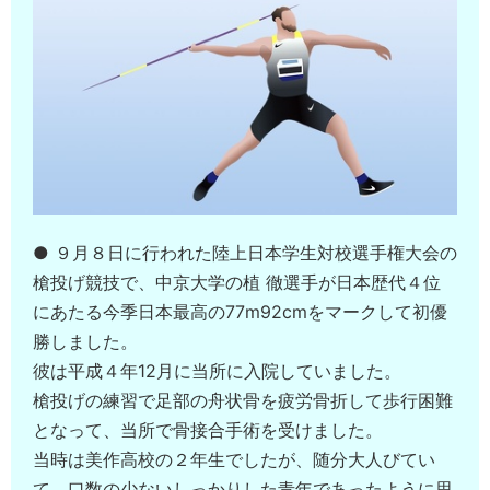
● ９月８日に行われた陸上日本学生対校選手権大会の
槍投げ競技で、中京大学の植 徹選手が日本歴代４位
にあたる今季日本最高の77m92cmをマークして初優
勝しました。
彼は平成４年12月に当所に入院していました。
槍投げの練習で足部の舟状骨を疲労骨折して歩行困難
となって、当所で骨接合手術を受けました。
当時は美作高校の２年生でしたが、随分大人びてい
て、口数の少ないしっかりした青年であったように思