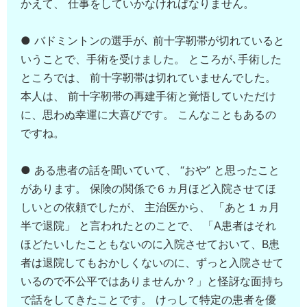
かえて、 仕事をしていかなければなりません。
● バドミントンの選手が､ 前十字靭帯が切れていると
いうことで、手術を受けました。 ところが､手術した
ところでは、 前十字靭帯は切れていませんでした。
本人は、 前十字靭帯の再建手術と覚悟していただけ
に、思わぬ幸運に大喜びです。 こんなこともあるの
ですね。
● ある患者の話を聞いていて、 “おや” と思ったこと
があります。 保険の関係で６ヵ月ほど入院させてほ
しいとの依頼でしたが、 主治医から、 「あと１ヵ月
半で退院」 と言われたとのことで、 「A患者はそれ
ほどたいしたこともないのに入院させておいて、B患
者は退院してもおかしくないのに、ずっと入院させて
いるので不公平ではありませんか？」と怪訝な面持ち
で話をしてきたことです。 けっして特定の患者を優