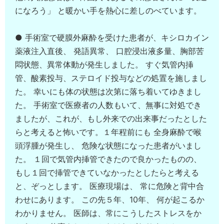
になろう」 と暖かい手を熱心に差しのべています。
● 手術室で硬膜外麻酔を受けた患者が、キシロカイン
薬液注入直後、 発語異常、 口腔浸出液多量、胸部苦
悶状態、異常体動が発生しました。 すぐ気管内挿
管、酸素投与、ステロイド投与などの処置を施しまし
た。 幸いにも体の状態は次第に落ち着いてゆきまし
た。 手術室で医療者の人数もいて、無事に対処でき
ましたが、これが、もし外来での出来事だったとした
らと考えると怖いです。１年程前にも 全身麻酔で喉
頭浮腫が発生し、 危険な状態になった患者がいまし
た。 １回で気管内挿管できたので良かったものの、
もし１回で挿管できていなかったとしたらと考える
と、ぞっとします。 医療現場は、 常に危険と背中合
わせにあります。 この先５年、10年、 何が起こるか
わかりません。 医師は、常にこうしたストレスをか