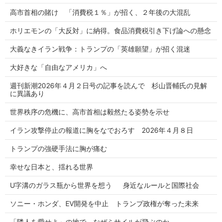
高市首相の賭け 「消費税１％」が招く、２年後の大混乱
ホリエモンの「大反対」に納得。食品消費税引き下げ論への懸念
大義なきイラン戦争：トランプの「英雄願望」が招く混迷
大好きな「自由なアメリカ」へ
週刊新潮2026年４月２日号の記事を読んで 杉山晋輔氏の見解
に異議あり
世界秩序の危機に、高市首相は毅然たる姿勢を示せ
イラン攻撃停止の報道に胸をなでおろす 2026年４月８日
トランプの強硬手法に胸が痛む
幸せな日本と、揺れる世界
U字溝のガラス瓶から世界を想う 身近なルールと国際社会
ソニー・ホンダ、EV開発を中止 トランプ政権が奪った未来
「隣人を愛せよ」の地で、なぜミサイルが飛ぶのか