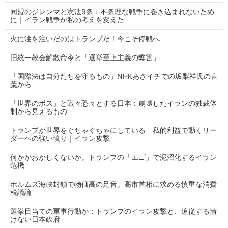
同盟のジレンマと憲法9条：不条理な戦争に巻き込まれないため
に｜イラン戦争が私の考えを変えた
火に油を注いだのはトランプだ！今こそ停戦へ
旧統一教会解散命令と「選挙至上主義の弊害」
「国際法は自分たちを守るもの」NHKあさイチでの坂梨祥氏の言
葉から
「世界のボス」と戦々恐々とする日本：崩壊したイランの独裁体
制から見えるもの
トランプが世界をぐちゃぐちゃにしている 私的利益で動くリー
ダーへの強い憤り｜イラン攻撃
何かがおかしくないか。トランプの「エゴ」で泥沼化するイラン
危機
ホルムズ海峡封鎖で物価高の足音。高市首相に求める慎重な消費
税議論
選挙目当ての軍事行動か：トランプのイラン攻撃と、追従する情
けない日本政府