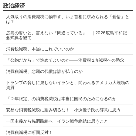
政治経済
人気取りの消費減税に物申す、いま首相に求められる「覚悟」と
は？
広島の誓いと、言えない『間違っている』 ｜2026広島平和記
念式典を観て
消費税減税、本当にこれでいいのか
「公約だから」で進めてよいのか——消費税１%減税への懸念
消費税減税、悲願の代償は誰が払うのか
トランプの脅しに屈しないイランと、問われるアメリカ大統領の
資質
「２年限定」の消費税減税は本当に国民のためになるのか
安易な消費税減税に踏み切るな！ 小渕優子氏の辞意に思う
一国主義から協調路線へ イラン戦争終結に思うこと
消費税減税に断固反対！