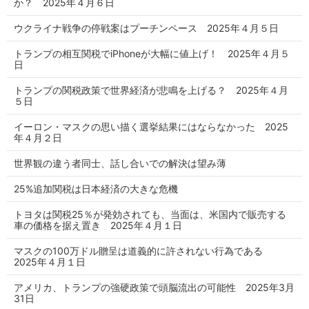
か？ 2025年４月６日
ウクライナ戦争の停戦案はプーチンペース 2025年４月５日
トランプの相互関税でiPhoneが大幅に値上げ！ 2025年４月５
日
トランプの関税政策で世界経済が悲鳴を上げる？ 2025年４月
５日
イーロン・マスクの思い描く選挙結果にはならなかった 2025
年４月２日
世界観の違う者同士、話し合いでの解決は望み薄
25%追加関税は日本経済の大きな危機
トヨタは関税25％が発効されても、当面は、米国内で販売する
車の価格を据え置き 2025年４月１日
マスクの100万ドル贈呈は道義的に許されない行為である
2025年４月１日
アメリカ、トランプの強硬政策で頭脳流出の可能性 2025年3月
31日