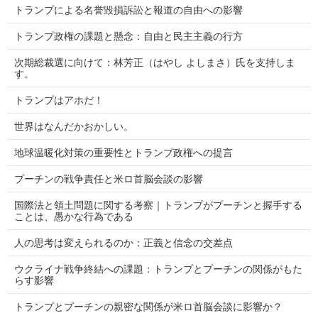
トランプによる名誉毀損訴訟と報道の自由への影響
トランプ政権の課題と懸念：自由と民主主義の行方
次期総裁選に向けて：林芳正（はやし よしまさ）氏を支持しま
す。
トランプはアホだ！
世界はなんだかおかしい。
地球温暖化対策の重要性とトランプ政権への提言
プーチンの戦争責任と米ロ首脳会談の影響
国際法と領土問題に関する考察｜トランプがプーチンと握手する
ことは、愚かな行為である
人の思考は変えられるのか：正義と信念の交差点
ウクライナ戦争終結への課題：トランプとプーチンの関係がもた
らす影響
トランプとプーチンの親密な関係が米ロ首脳会談に影響か？