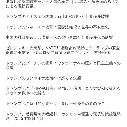
形骸化する国際憲章と三大国の暴走 ｜ 地球の寿命を縮める「力
による現状変更」
トランプのベネズエラ攻撃：石油利権狙いと世界秩序破壊
トランプのベネズエラ攻撃：国際法無視と世界の不安定化
中国の対日制裁：台湾統一への強い意志と世界秩序への影響
ゼレンスキー大統領、NATO加盟断念も視野に？トランプの安全
保障に不信感、EUはロシア資産凍結でウクライナ支援強化
トランプとプーチンの蜜月：ウクライナへの圧力と民主主義への
脅威
トランプのウクライナ政策への怒りと失望
トランプへの『FIFA平和賞』授与は不適切！ロシア宥和政策とウ
クライナ戦争への懸念
トランプへの盲目的な崇拝：世界は王様を崇めるのか？
トランプ、燃費規制大幅緩和 ガソリン車優遇で環境対策後退懸
念 2025年12月４日