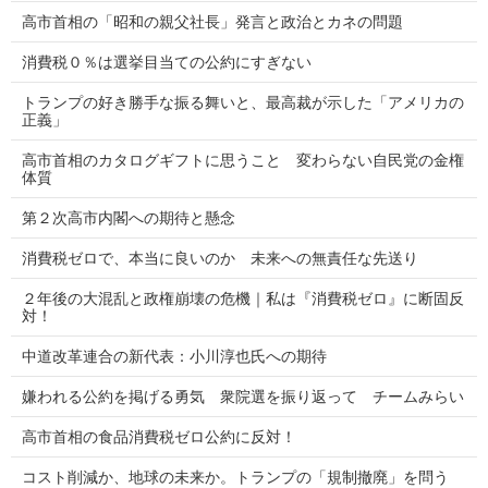
高市首相の「昭和の親父社長」発言と政治とカネの問題
消費税０％は選挙目当ての公約にすぎない
トランプの好き勝手な振る舞いと、最高裁が示した「アメリカの
正義」
高市首相のカタログギフトに思うこと 変わらない自民党の金権
体質
第２次高市内閣への期待と懸念
消費税ゼロで、本当に良いのか 未来への無責任な先送り
２年後の大混乱と政権崩壊の危機｜私は『消費税ゼロ』に断固反
対！
中道改革連合の新代表：小川淳也氏への期待
嫌われる公約を掲げる勇気 衆院選を振り返って チームみらい
高市首相の食品消費税ゼロ公約に反対！
コスト削減か、地球の未来か。トランプの「規制撤廃」を問う