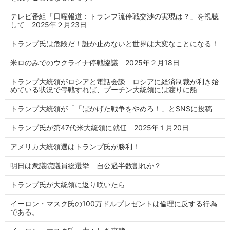
テレビ番組「日曜報道：トランプ流停戦交渉の実現は？」を視聴
して 2025年２月23日
トランプ氏は危険だ！誰か止めないと世界は大変なことになる！
米ロのみでのウクライナ停戦協議 2025年２月18日
トランプ大統領がロシアと電話会談 ロシアに経済制裁が利き始
めている状況で停戦すれば、プーチン大統領には渡りに船
トランプ大統領が「「ばかげた戦争をやめろ！」とSNSに投稿
トランプ氏が第47代米大統領に就任 2025年１月20日
アメリカ大統領選はトランプ氏が勝利！
明日は衆議院議員総選挙 自公過半数割れか？
トランプ氏が大統領に返り咲いたら
イーロン・マスク氏の100万ドルプレゼントは倫理に反する行為
である。