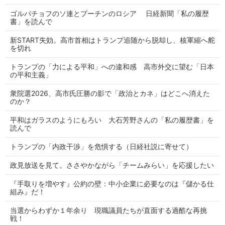
ゴルバチョフのソ連とプーチンのロシア 日経新聞「私の履歴
書」を読んで
新START失効。高市首相はトランプ追随から脱却し、核軍縮へ舵
を切れ
トランプの「力による平和」への違和感 高市外交に望む「日本
の平和主義」
衆院選2026、高市氏圧勝の影で「政治とカネ」はどこへ消えた
のか？
平和はガラスのようにもろい 大石芳野さんの「私の履歴書」を
読んで
トランプの「内政干渉」を危惧する（日経社説に寄せて）
政見放送を見て。ささやかながら「チームみらい」を応援したい
『手取りを増やす』公約の壁：中小企業に必要なのは『儲かる仕
組み』だ！
当選からわずか１年余り 現職議員たちが直面する過酷な再挑
戦！