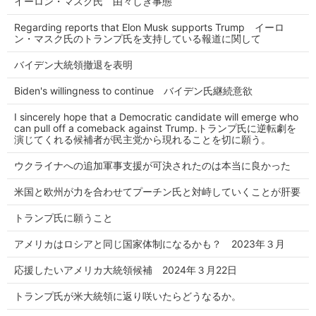
イーロン・マスク氏 由々しき事態
Regarding reports that Elon Musk supports Trump イーロ
ン・マスク氏のトランプ氏を支持している報道に関して
バイデン大統領撤退を表明
Biden's willingness to continue バイデン氏継続意欲
I sincerely hope that a Democratic candidate will emerge who
can pull off a comeback against Trump.トランプ氏に逆転劇を
演じてくれる候補者が民主党から現れることを切に願う。
ウクライナへの追加軍事支援が可決されたのは本当に良かった
米国と欧州が力を合わせてプーチン氏と対峙していくことが肝要
トランプ氏に願うこと
アメリカはロシアと同じ国家体制になるかも？ 2023年３月
応援したいアメリカ大統領候補 2024年３月22日
トランプ氏が米大統領に返り咲いたらどうなるか。