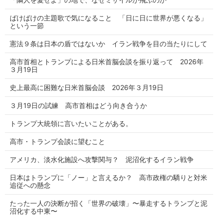
ばけばけの主題歌で気になること 「日に日に世界が悪くなる」
という一節
憲法９条は日本の盾ではないか イラン戦争を目の当たりにして
高市首相とトランプによる日米首脳会談を振り返って 2026年
３月19日
史上最高に困難な日米首脳会談 2026年３月19日
３月19日の試練 高市首相はどう向き合うか
トランプ大統領に言いたいことがある。
高市・トランプ会談に望むこと
アメリカ、淡水化施設へ攻撃関与？ 泥沼化するイラン戦争
日本はトランプに「ノー」と言えるか？ 高市政権の驕りと対米
追従への懸念
たった一人の決断が招く「世界の破壊」〜暴走するトランプと泥
沼化する中東〜