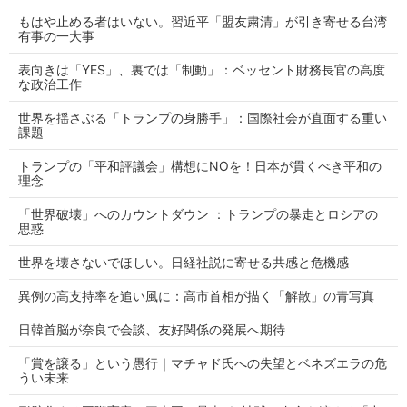
もはや止める者はいない。習近平「盟友粛清」が引き寄せる台湾
有事の一大事
表向きは「YES」、裏では「制動」：ベッセント財務長官の高度
な政治工作
世界を揺さぶる「トランプの身勝手」：国際社会が直面する重い
課題
トランプの「平和評議会」構想にNOを！日本が貫くべき平和の
理念
「世界破壊」へのカウントダウン ：トランプの暴走とロシアの
思惑
世界を壊さないでほしい。日経社説に寄せる共感と危機感
異例の高支持率を追い風に：高市首相が描く「解散」の青写真
日韓首脳が奈良で会談、友好関係の発展へ期待
「賞を譲る」という愚行｜マチャド氏への失望とベネズエラの危
うい未来