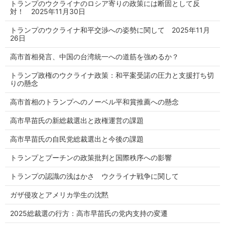
トランプのウクライナのロシア寄りの政策には断固として反
対！ 2025年11月30日
トランプのウクライナ和平交渉への姿勢に関して 2025年11月
26日
高市首相発言、中国の台湾統一への道筋を強めるか？
トランプ政権のウクライナ政策：和平案受諾の圧力と支援打ち切
りの懸念
高市首相のトランプへのノーベル平和賞推薦への懸念
高市早苗氏の新総裁選出と政権運営の課題
高市早苗氏の自民党総裁選出と今後の課題
トランプとプーチンの政策批判と国際秩序への影響
トランプの認識の浅はかさ ウクライナ戦争に関して
ガザ侵攻とアメリカ学生の沈黙
2025総裁選の行方：高市早苗氏の党内支持の変遷