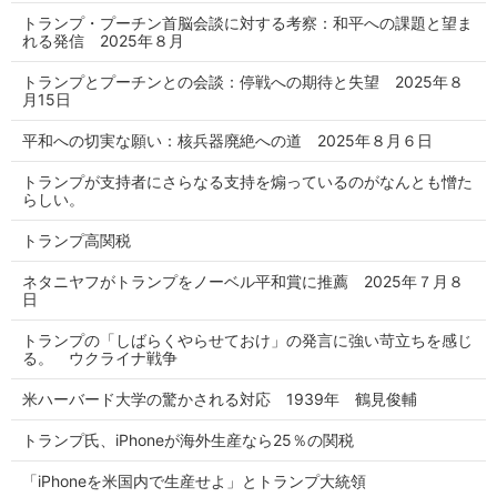
トランプ・プーチン首脳会談に対する考察：和平への課題と望ま
れる発信 2025年８月
トランプとプーチンとの会談：停戦への期待と失望 2025年８
月15日
平和への切実な願い：核兵器廃絶への道 2025年８月６日
トランプが支持者にさらなる支持を煽っているのがなんとも憎た
らしい。
トランプ高関税
ネタニヤフがトランプをノーベル平和賞に推薦 2025年７月８
日
トランプの「しばらくやらせておけ」の発言に強い苛立ちを感じ
る。 ウクライナ戦争
米ハーバード大学の驚かされる対応 1939年 鶴見俊輔
トランプ氏、iPhoneが海外生産なら25％の関税
「iPhoneを米国内で生産せよ」とトランプ大統領