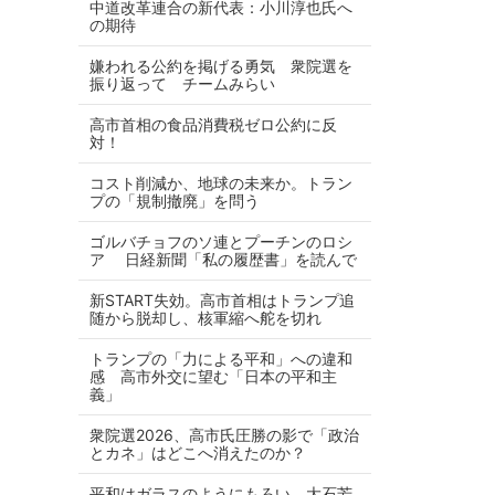
中道改革連合の新代表：小川淳也氏へ
の期待
嫌われる公約を掲げる勇気 衆院選を
振り返って チームみらい
高市首相の食品消費税ゼロ公約に反
対！
コスト削減か、地球の未来か。トラン
プの「規制撤廃」を問う
ゴルバチョフのソ連とプーチンのロシ
ア 日経新聞「私の履歴書」を読んで
新START失効。高市首相はトランプ追
随から脱却し、核軍縮へ舵を切れ
トランプの「力による平和」への違和
感 高市外交に望む「日本の平和主
義」
衆院選2026、高市氏圧勝の影で「政治
とカネ」はどこへ消えたのか？
平和はガラスのようにもろい 大石芳