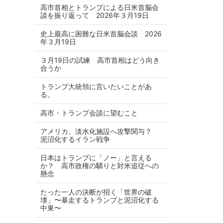
高市首相とトランプによる日米首脳会
談を振り返って 2026年３月19日
史上最高に困難な日米首脳会談 2026
年３月19日
３月19日の試練 高市首相はどう向き
合うか
トランプ大統領に言いたいことがあ
る。
高市・トランプ会談に望むこと
アメリカ、淡水化施設へ攻撃関与？
泥沼化するイラン戦争
日本はトランプに「ノー」と言える
か？ 高市政権の驕りと対米追従への
懸念
たった一人の決断が招く「世界の破
壊」〜暴走するトランプと泥沼化する
中東〜