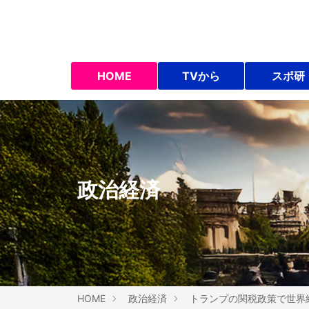
HOME
TVから
スポ研
政治経済
HOME
政治経済
トランプの関税政策で世界