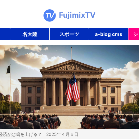
FujimixTV
名大陸
スポーツ
a-blog cms
シ
経済が悲鳴を上げる？ 2025年４月５日