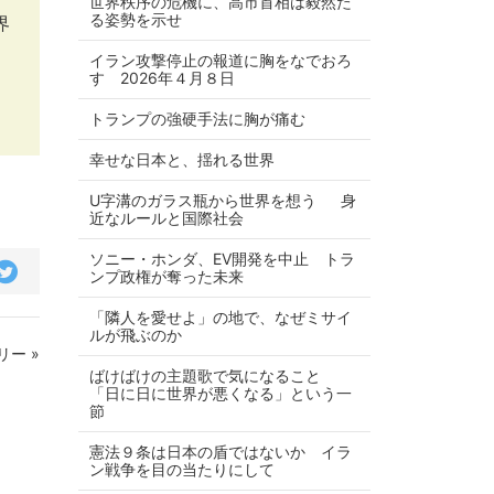
世界秩序の危機に、高市首相は毅然た
る姿勢を示せ
界
イラン攻撃停止の報道に胸をなでおろ
す 2026年４月８日
トランプの強硬手法に胸が痛む
幸せな日本と、揺れる世界
U字溝のガラス瓶から世界を想う 身
近なルールと国際社会
ソニー・ホンダ、EV開発を中止 トラ
ンプ政権が奪った未来
「隣人を愛せよ」の地で、なぜミサイ
ルが飛ぶのか
ー »
ばけばけの主題歌で気になること
「日に日に世界が悪くなる」という一
節
憲法９条は日本の盾ではないか イラ
ン戦争を目の当たりにして