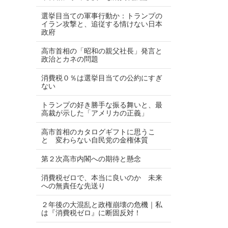
選挙目当ての軍事行動か：トランプの
イラン攻撃と、追従する情けない日本
政府
高市首相の「昭和の親父社長」発言と
政治とカネの問題
消費税０％は選挙目当ての公約にすぎ
ない
トランプの好き勝手な振る舞いと、最
高裁が示した「アメリカの正義」
高市首相のカタログギフトに思うこ
と 変わらない自民党の金権体質
第２次高市内閣への期待と懸念
消費税ゼロで、本当に良いのか 未来
への無責任な先送り
２年後の大混乱と政権崩壊の危機｜私
は『消費税ゼロ』に断固反対！