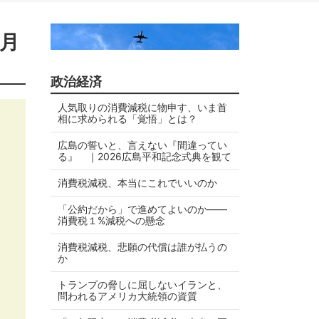
月
政治経済
人気取りの消費減税に物申す、いま首
相に求められる「覚悟」とは？
広島の誓いと、言えない『間違ってい
る』 ｜2026広島平和記念式典を観て
消費税減税、本当にこれでいいのか
「公約だから」で進めてよいのか——
消費税１%減税への懸念
消費税減税、悲願の代償は誰が払うの
か
トランプの脅しに屈しないイランと、
問われるアメリカ大統領の資質