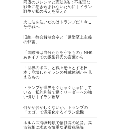
同盟のジレンマと憲法9条：不条理な
戦争に巻き込まれないために｜イラン
戦争が私の考えを変えた
火に油を注いだのはトランプだ！今こ
そ停戦へ
旧統一教会解散命令と「選挙至上主義
の弊害」
「国際法は自分たちを守るもの」NHK
あさイチでの坂梨祥氏の言葉から
「世界のボス」と戦々恐々とする日
本：崩壊したイランの独裁体制から見
えるもの
トランプが世界をぐちゃぐちゃにして
いる 私的利益で動くリーダーへの強
い憤り｜イラン攻撃
何かがおかしくないか。トランプの
「エゴ」で泥沼化するイラン危機
ホルムズ海峡封鎖で物価高の足音。高
市首相に求める慎重な消費税議論