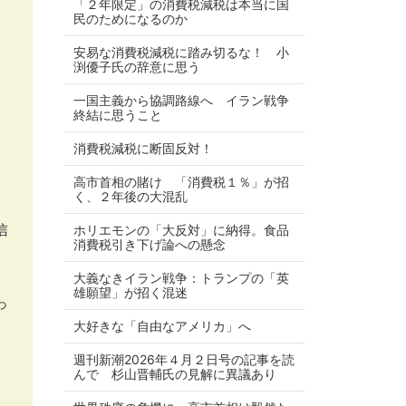
「２年限定」の消費税減税は本当に国
民のためになるのか
安易な消費税減税に踏み切るな！ 小
渕優子氏の辞意に思う
一国主義から協調路線へ イラン戦争
終結に思うこと
消費税減税に断固反対！
高市首相の賭け 「消費税１％」が招
く、２年後の大混乱
信
ホリエモンの「大反対」に納得。食品
消費税引き下げ論への懸念
大義なきイラン戦争：トランプの「英
雄願望」が招く混迷
っ
大好きな「自由なアメリカ」へ
週刊新潮2026年４月２日号の記事を読
んで 杉山晋輔氏の見解に異議あり