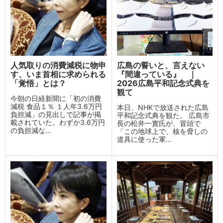
人気取りの消費減税に物申
広島の誓いと、言えない
す、いま首相に求められる
『間違っている』 ｜
「覚悟」とは？
2026広島平和記念式典を
観て
今朝の日経新聞に「初の消費
減税 食品１％ １人年3.6万円
本日、NHKで放送された広島
負担減」の見出しで記事が掲
平和記念式典を観た。 広島市
載されていた。わずか3.6万円
長の松井一實氏が、冒頭で
の負担減な...
「この地球上で、核を脅しの
道具に使った軍...