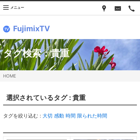
メニュー
FujimixTV
タグ検索：
貴重
HOME
選択されているタグ :
貴重
タグを絞り込む :
大切
感動
時間
限られた時間