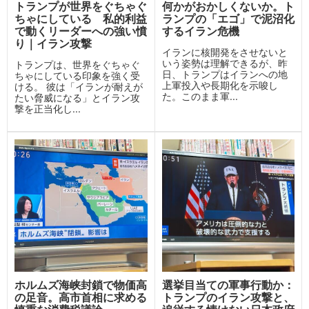
トランプが世界をぐちゃぐ
何かがおかしくないか。ト
ちゃにしている 私的利益
ランプの「エゴ」で泥沼化
で動くリーダーへの強い憤
するイラン危機
り｜イラン攻撃
イランに核開発をさせないと
いう姿勢は理解できるが、昨
トランプは、世界をぐちゃぐ
日、トランプはイランへの地
ちゃにしている印象を強く受
上軍投入や長期化を示唆し
ける。 彼は「イランが耐えが
た。このまま軍...
たい脅威になる」とイラン攻
撃を正当化し...
ホルムズ海峡封鎖で物価高
選挙目当ての軍事行動か：
の足音。高市首相に求める
トランプのイラン攻撃と、