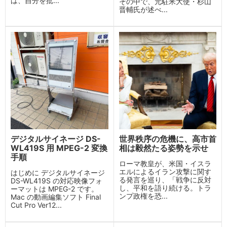
は、自分を批...
その中で、元駐米大使・杉山
晋輔氏が述べ...
デジタルサイネージ DS-
世界秩序の危機に、高市首
WL419S 用 MPEG-2 変換
相は毅然たる姿勢を示せ
手順
ローマ教皇が、米国・イスラ
エルによるイラン攻撃に関す
はじめに デジタルサイネージ
る発言を巡り、「戦争に反対
DS-WL419S の対応映像フォ
し、平和を語り続ける。トラ
ーマットは MPEG-2 です。
ンプ政権を恐...
Mac の動画編集ソフト Final
Cut Pro Ver12...