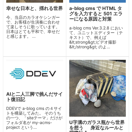
幸せな日本と、揺れる世界
a-blog cms で HTML タ
グを入力すると 501 エラ
今、当店のカラオケシンガー
ーになる原因と対策
で、お客様が生演奏に合わせ
て楽しそうに歌っています。
a-blog cms Ver.3.2.8 におい
日本はとても平和で、幸せだ
て、ユニットエディター（テ
と感じます。 ...
キスト）で、例えば
&lt;strong&gt;ビデオ撮影
&lt;/strong&gt; のよ...
AIと二人三脚で挑んだサイ
ト復旧記
DDEVで a-blog cms の４サイ
トを構築してみた。 そのうち
の一つ、「siteテーマ」だけが
U字溝のガラス瓶から世界
フォルダ名が my-acms-
を想う 身近なルールと
project という...