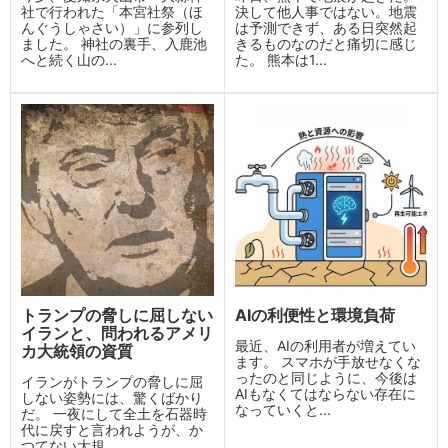
社で行われた「本宮社祭（ほ
決して他人事ではない。地震
んぐうしゃさい）」に参列し
は予測できず、ある日突然起
ました。 神社の裏手、入鹿池
きるものなのだと痛切に感じ
へと続く山の...
た。 熊本は1...
トランプの脅しに屈しない
AIの利便性と環境負荷
イランと、問われるアメリ
最近、AIの利用者が増えてい
カ大統領の資質
ます。 スマホが手放せなくな
ったのと同じように、今後は
イランがトランプの脅しに屈
AIもなくてはならない存在に
しない姿勢には、驚くばかり
なっていくと...
だ。 一夜にして全土を石器時
代に戻すと言われようが、か
つてない大規...