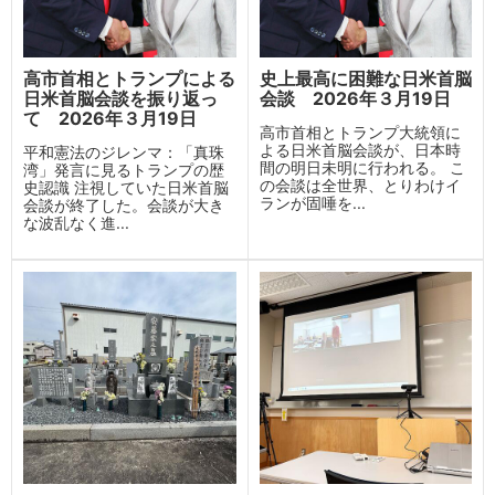
高市首相とトランプによる
史上最高に困難な日米首脳
日米首脳会談を振り返っ
会談 2026年３月19日
て 2026年３月19日
高市首相とトランプ大統領に
よる日米首脳会談が、日本時
平和憲法のジレンマ：「真珠
間の明日未明に行われる。 こ
湾」発言に見るトランプの歴
の会談は全世界、とりわけイ
史認識 注視していた日米首脳
ランが固唾を...
会談が終了した。会談が大き
な波乱なく進...