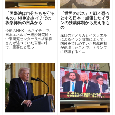
「国際法は自分たちを守る
「世界のボス」と戦々恐々
もの」NHKあさイチでの
とする日本：崩壊したイラ
坂梨祥氏の言葉から
ンの独裁体制から見えるも
の
今朝のNHK「あさイチ」で、
日本エネルギー経済研究所・
先日のアメリカとイスラエル
中東研究センター長の坂梨祥
によるイラン攻撃によって、
さんが述べていた言葉の中
国民を苦しめていた独裁体制
で、重要だと思っ...
が崩壊したことで、トランプ
に感謝するイ...