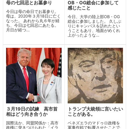
母の七回忌とお墓参り
OB・OG総会に参加して
感じたこと
今日は母の命日でお墓参り。
母は、2020年３月18日に亡く
今日、大学の陸上部OB・OG
なった。 あれから丸６年が経
総会に参加しました。 久しぶ
ち、今日は七回忌にあたる。
りにキャンパスを訪れたとい
月日が経つ...
うこともあり、地面がめくれ
上がったような...
３月19日の試練 高市首
トランプ大統領に言いたい
相はどう向き合うか
ことがある。
国際法か、同盟関係か：高市
ベネズエラのマドゥロ政権を
政権に突きつけられた「イラ
軍事作戦で転覆させたことで