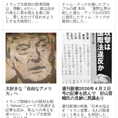
トランプ大統領の思考回路
ティム・クックが築いたアッ
は、理解しがたい。 彼は自分
プルの礎 本日、「寡黙な男が
の考えに異を唱える者に対
犯した過ち：アップルのCEO
し、脅しをかけて従わせよう
に就任したティム・クックが
とする大統領だ。...
最初に犯した...
大好きな「自由なアメリ
週刊新潮2026年４月２日
カ」へ
号の記事を読んで 杉山晋
輔氏の見解に異議あり
トランプ路線からの脱却を願
う Yahoo!ニュースで共感する
週刊新潮の特集「日本を悩ま
記事を読み、私なりの考えを
す『イラン攻撃』 6人の賢者
述べたい。 トランプ大統領
はこう考える」を拝読した。