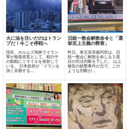
火に油を注いだのはトラン
旧統一教会解散命令と「選
プだ！今こそ停戦へ
挙至上主義の弊害」
現在、ホルムズ海峡でイラン
昨日、東京高等裁判所は、旧
軍が報復措置として、航行中
統一教会に解散を命じる２度
の船舶にミサイルを発射して
目の司法判断を下した。 山上
いる。 日本政府が「イランを
被告の銃撃事件が元で、この
強く非難する...
ような判断が...