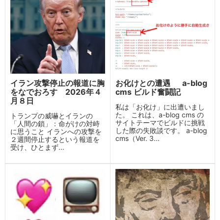
イラン攻撃停止の報道に胸
お化けとの遭遇 a-blog
をなでおろす 2026年４
cms ビルド奮闘記
月８日
私は「お化け」に出遭いまし
た。 これは、a-blog cms の
トランプの威嚇とイランの
サイトテーマでビルドに挑戦
「人間の鎖」：命がけの対峙
した際の失敗談です。 a-blog
に思うこと イランへの攻撃を
cms（Ver. 3...
２週間停止するという報道を
受け、ひとまず...