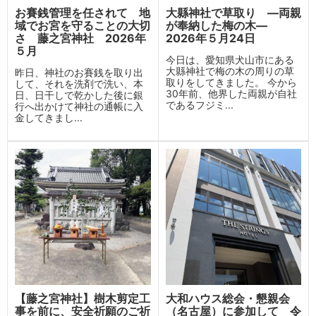
お賽銭管理を任されて 地
大縣神社で草取り ―両親
域でお宮を守ることの大切
が奉納した梅の木―
さ 藤之宮神社 2026年
2026年５月24日
５月
今日は、愛知県犬山市にある
大縣神社で梅の木の周りの草
昨日、神社のお賽銭を取り出
取りをしてきました。 今から
して、それを洗剤で洗い、本
30年前、他界した両親が自社
日、日干しで乾かした後に銀
であるフジミ...
行へ出かけて神社の通帳に入
金してきまし...
【藤之宮神社】樹木剪定工
大和ハウス総会・懇親会
事を前に、安全祈願のご祈
（名古屋）に参加して 令