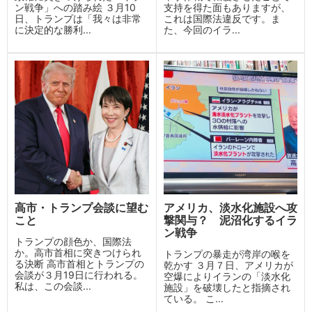
ン戦争」への踏み絵 ３月10
支持を得た面もありますが、
日、トランプは「我々は非常
これは国際法違反です。ま
に決定的な勝利...
た、今回のイラ...
高市・トランプ会談に望む
アメリカ、淡水化施設へ攻
こと
撃関与？ 泥沼化するイラ
ン戦争
トランプの顔色か、国際法
か。高市首相に突きつけられ
トランプの暴走が湾岸の喉を
る決断 高市首相とトランプの
乾かす ３月７日、アメリカが
会談が３月19日に行われる。
空爆によりイランの「淡水化
私は、この会談...
施設」を破壊したと指摘され
ている。 こ...