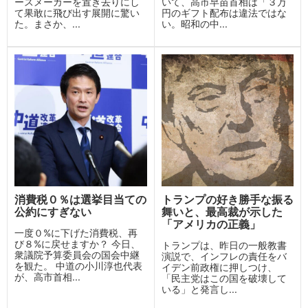
ースメーカーを置き去りにし
いて、高市早苗首相は「３万
て果敢に飛び出す展開に驚い
円のギフト配布は違法ではな
た。まさか、...
い。昭和の中...
消費税０％は選挙目当ての
トランプの好き勝手な振る
公約にすぎない
舞いと、最高裁が示した
「アメリカの正義」
一度０%に下げた消費税、再
び８%に戻せますか？ 今日、
トランプは、昨日の一般教書
衆議院予算委員会の国会中継
演説で、インフレの責任をバ
を観た。 中道の小川淳也代表
イデン前政権に押しつけ、
が、高市首相...
「民主党はこの国を破壊して
いる」と発言し...