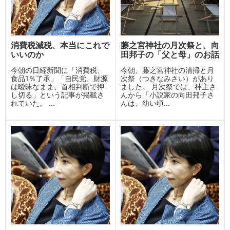
消費税減税、本当にこれで
藤之宮神社の月次祭と、向
いいのか
田邦子の「父と母」のお話
今朝の日経新聞に「消費税、
今朝、藤之宮神社の清掃と月
食品1％了承」「自民党、財源
次祭（つきなみさい）があり
は曖昧なまま、首相判断で押
ました。 月次祭では、神主さ
し切る」という記事が掲載さ
んから「小説家の向田邦子さ
れていた。 ...
んは、幼い頃...