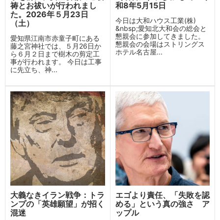
祷とお祓いが行われまし
和8年5月15日
た。2026年５月23日
今日は大和ハウス工業(株)
（土）
&nbsp;愛知北大和会の総会と
懇親会に参加してきました。
愛知県江南市赤童子町にある
懇親会の会場はストリングス
藤之宮神社では、５月26日か
ホテル名古屋...
ら６月２日まで樹木の剪定工
事が行われます。 今日は工事
に先立ち、神...
大義なきイラン戦争：トラ
エゴより責任、「失敗を認
ンプの「英雄願望」が招く
める」という真の強さ ア
混迷
ップル