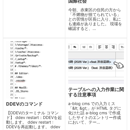
国際社会
今朝、赤東区の住民の方から
「不燃物が捨てられている」
との苦情が区長に入り、私に
も連絡がありました。 現場を
確認すると、...
テーブルへの入力作業に関
する注意事項
DDEVのコマンド
a-blog cms での入力ミス
「&lt; &gt;」が HTML タグに
【DDEVのターミナル コマン
化けた話 a-blog cms で作成
ド】 ddev restart：DDEVを起
したサイトのエントリー作成
動します。 ddev restart :
において、テー...
DDEVを再起動します。 ddev