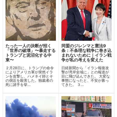
たった一人の決断が招く
同盟のジレンマと憲法9
「世界の破壊」〜暴走する
条：不条理な戦争に巻き込
トランプと泥沼化する中
まれないために｜イラン戦
東〜
争が私の考えを変えた
２月28日に、トランプの命令
日経新聞から「イラン報復攻
によりアメリカ軍が突然イラ
撃が湾岸全域に」との報道が
ンを攻撃し、ハメネイ師とそ
目に飛び込んできた。 大変な
の側近を殺害した。独裁者の
事態になったと、不安が募っ
死に諸手を挙...
てきた。 ３...