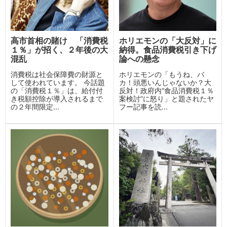
高市首相の賭け 「消費税
ホリエモンの「大反対」に
１％」が招く、２年後の大
納得。食品消費税引き下げ
混乱
論への懸念
消費税は社会保障費の財源と
ホリエモンの「もうね、バ
して使われています。 今話題
カ！頭悪いんじゃないか？大
の「消費税１％」は、給付付
反対！政府内“食品消費税１％
き税額控除が導入されるまで
案検討”に怒り」と題されたヤ
の２年間限定...
フー記事を読...