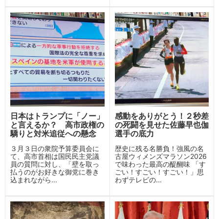
日本はトランプに「ノー」
感動をありがとう！２秒差
と言えるか？ 高市政権の
の死闘を見せた佐藤早也伽
驕りと対米追従への懸念
選手の底力
３月３日の衆院予算委員会に
歴史に残る名勝負！強風の名
て、高市首相は国民民主党議
古屋ウィメンズマラソン2026
員の質問に対し、「壁を取っ
で味わった最高の醍醐味 「す
払うのがお好きな御党に巻き
ごい！すごい！すごい！」思
込まれながら...
わずテレビの...