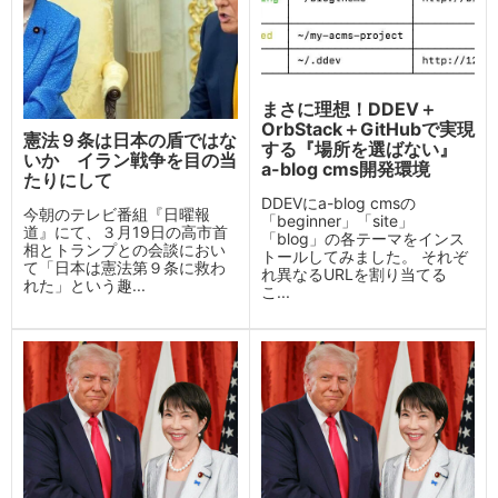
まさに理想！DDEV＋
OrbStack＋GitHubで実現
憲法９条は日本の盾ではな
する『場所を選ばない』
いか イラン戦争を目の当
a-blog cms開発環境
たりにして
DDEVにa-blog cmsの
今朝のテレビ番組『日曜報
「beginner」「site」
道』にて、３月19日の高市首
「blog」の各テーマをインス
相とトランプとの会談におい
トールしてみました。 それぞ
て「日本は憲法第９条に救わ
れ異なるURLを割り当てる
れた」という趣...
こ...