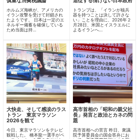
慎重な消費税議論
追従する情けない日本政府
ホルムズ海峡が、アメリカの
トランプは、「イランが核兵
イラン攻撃を受けて封鎖され
器を持つことは決して許さな
たようです。 日本は一定のエ
い」ことを理由に、2026年２
ネルギー備蓄を確保している
月28日、米国とイスラエルに
ため当面は持...
よるイランへ...
大快走、そして感涙のラス
高市首相の「昭和の親父社
トラン 東京マラソン
長」発言と政治とカネの問
2026を観て
題
今日、東京マラソンをテレビ
高市首相への苦言 昨日、衆議
観戦した。 橋本龍一選手がペ
院予算委員会の国会答弁にお