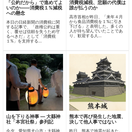
「公約だから」で進めてよ
消費税減税、悲願の代償は
いのか——消費税１%減税
誰が払うのか
への懸念
高市首相が昨日、「来年４月
から食品消費税を１%に引き
本日の日経新聞の消費税に関
下げる」と表明した。多くの
する記事で、「政権公約は重
人が待ち望んでいたことであ
く、覆せば信頼を失うため守
り、歓迎する人...
るべきだ」として「消費税
１%」を支持する...
山を下りる神事 ― 大縣神
熊本で再び発生した地震、
社「本宮社祭」参列記
決して他人事ではない
今夕、愛知県犬山市・大縣神
昨日、熊本で地震が起きた。