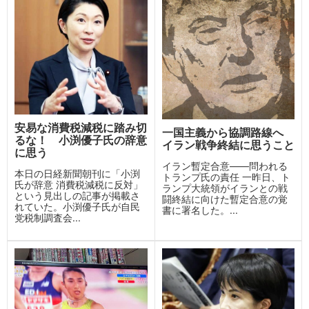
安易な消費税減税に踏み切
一国主義から協調路線へ
るな！ 小渕優子氏の辞意
イラン戦争終結に思うこと
に思う
イラン暫定合意——問われる
本日の日経新聞朝刊に「小渕
トランプ氏の責任 一昨日、ト
氏が辞意 消費税減税に反対」
ランプ大統領がイランとの戦
という見出しの記事が掲載さ
闘終結に向けた暫定合意の覚
れていた。小渕優子氏が自民
書に署名した。...
党税制調査会...