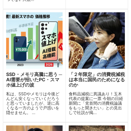
SSD・メモリ高騰に思う ─
「２年限定」の消費税減税
AI需要が招いたPC・スマ
は本当に国民のためになる
ホ値上げの波
のか
私は、SSDやメモリは今後ど
食料品減税に異議あり！玉木
んどん安くなっていくだろう
代表の提案に一票 今朝の日経
と思っていましたが、逆に高
新聞に「党首間の消費税論議
くなる一方のようで戸惑いを
をもっと聞きたい」との見出
隠せません。 ...
しで社説が掲...