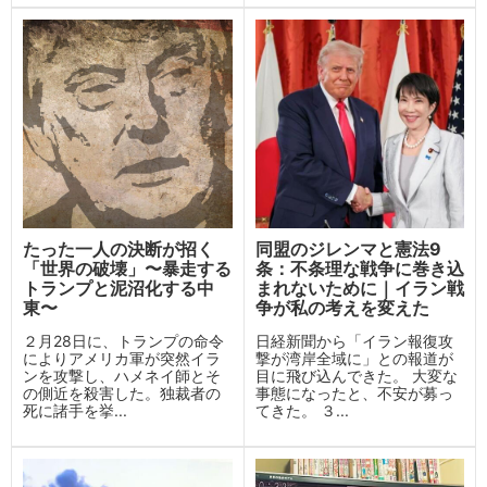
たった一人の決断が招く
同盟のジレンマと憲法9
「世界の破壊」〜暴走する
条：不条理な戦争に巻き込
トランプと泥沼化する中
まれないために｜イラン戦
東〜
争が私の考えを変えた
２月28日に、トランプの命令
日経新聞から「イラン報復攻
によりアメリカ軍が突然イラ
撃が湾岸全域に」との報道が
ンを攻撃し、ハメネイ師とそ
目に飛び込んできた。 大変な
の側近を殺害した。独裁者の
事態になったと、不安が募っ
死に諸手を挙...
てきた。 ３...