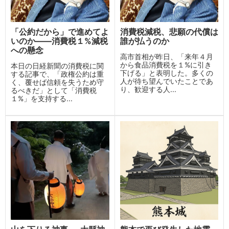
「公約だから」で進めてよ
消費税減税、悲願の代償は
いのか——消費税１%減税
誰が払うのか
への懸念
高市首相が昨日、「来年４月
から食品消費税を１%に引き
本日の日経新聞の消費税に関
下げる」と表明した。多くの
する記事で、「政権公約は重
人が待ち望んでいたことであ
く、覆せば信頼を失うため守
り、歓迎する人...
るべきだ」として「消費税
１%」を支持する...