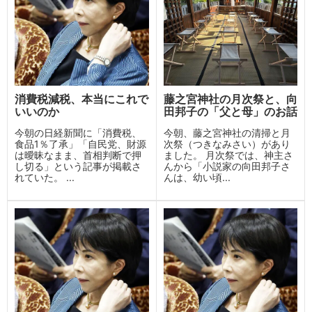
消費税減税、本当にこれで
藤之宮神社の月次祭と、向
いいのか
田邦子の「父と母」のお話
今朝の日経新聞に「消費税、
今朝、藤之宮神社の清掃と月
食品1％了承」「自民党、財源
次祭（つきなみさい）があり
は曖昧なまま、首相判断で押
ました。 月次祭では、神主さ
し切る」という記事が掲載さ
んから「小説家の向田邦子さ
れていた。 ...
んは、幼い頃...