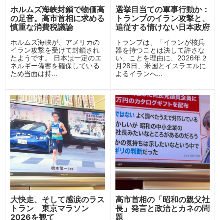
ホルムズ海峡封鎖で物価高
選挙目当ての軍事行動か：
の足音。高市首相に求める
トランプのイラン攻撃と、
慎重な消費税議論
追従する情けない日本政府
ホルムズ海峡が、アメリカの
トランプは、「イランが核兵
イラン攻撃を受けて封鎖され
器を持つことは決して許さな
たようです。 日本は一定のエ
い」ことを理由に、2026年２
ネルギー備蓄を確保している
月28日、米国とイスラエルに
ため当面は持...
よるイランへ...
大快走、そして感涙のラス
高市首相の「昭和の親父社
トラン 東京マラソン
長」発言と政治とカネの問
2026を観て
題