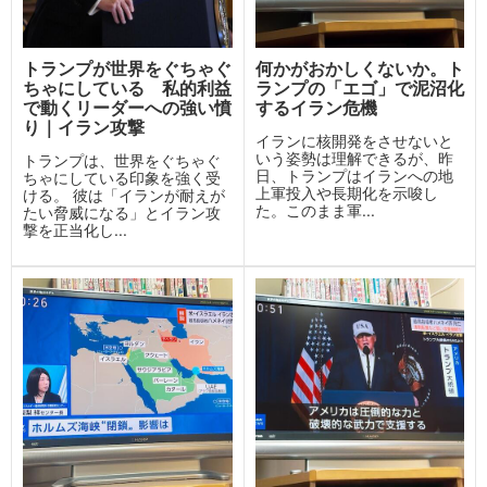
トランプが世界をぐちゃぐ
何かがおかしくないか。ト
ちゃにしている 私的利益
ランプの「エゴ」で泥沼化
で動くリーダーへの強い憤
するイラン危機
り｜イラン攻撃
イランに核開発をさせないと
いう姿勢は理解できるが、昨
トランプは、世界をぐちゃぐ
日、トランプはイランへの地
ちゃにしている印象を強く受
上軍投入や長期化を示唆し
ける。 彼は「イランが耐えが
た。このまま軍...
たい脅威になる」とイラン攻
撃を正当化し...