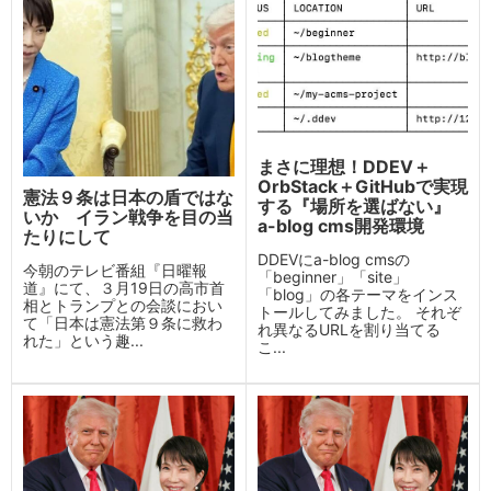
まさに理想！DDEV＋
OrbStack＋GitHubで実現
憲法９条は日本の盾ではな
する『場所を選ばない』
いか イラン戦争を目の当
a-blog cms開発環境
たりにして
DDEVにa-blog cmsの
今朝のテレビ番組『日曜報
「beginner」「site」
道』にて、３月19日の高市首
「blog」の各テーマをインス
相とトランプとの会談におい
トールしてみました。 それぞ
て「日本は憲法第９条に救わ
れ異なるURLを割り当てる
れた」という趣...
こ...