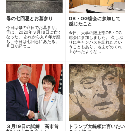
母の七回忌とお墓参り
OB・OG総会に参加して
感じたこと
今日は母の命日でお墓参り。
母は、2020年３月18日に亡く
今日、大学の陸上部OB・OG
なった。 あれから丸６年が経
総会に参加しました。 久しぶ
ち、今日は七回忌にあたる。
りにキャンパスを訪れたとい
月日が経つ...
うこともあり、地面がめくれ
上がったような...
３月19日の試練 高市首
トランプ大統領に言いたい