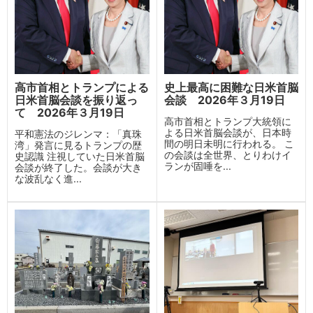
高市首相とトランプによる
史上最高に困難な日米首脳
日米首脳会談を振り返っ
会談 2026年３月19日
て 2026年３月19日
高市首相とトランプ大統領に
よる日米首脳会談が、日本時
平和憲法のジレンマ：「真珠
間の明日未明に行われる。 こ
湾」発言に見るトランプの歴
の会談は全世界、とりわけイ
史認識 注視していた日米首脳
ランが固唾を...
会談が終了した。会談が大き
な波乱なく進...