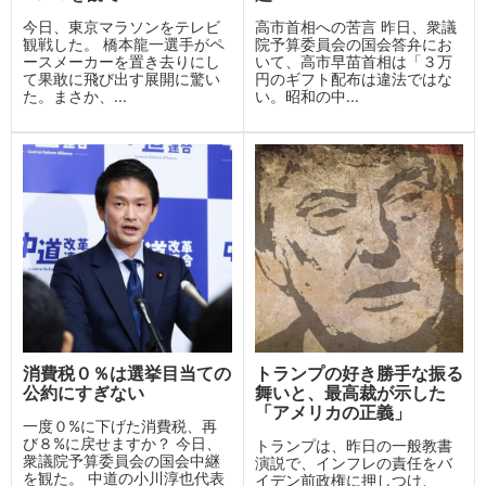
今日、東京マラソンをテレビ
高市首相への苦言 昨日、衆議
観戦した。 橋本龍一選手がペ
院予算委員会の国会答弁にお
ースメーカーを置き去りにし
いて、高市早苗首相は「３万
て果敢に飛び出す展開に驚い
円のギフト配布は違法ではな
た。まさか、...
い。昭和の中...
消費税０％は選挙目当ての
トランプの好き勝手な振る
公約にすぎない
舞いと、最高裁が示した
「アメリカの正義」
一度０%に下げた消費税、再
び８%に戻せますか？ 今日、
トランプは、昨日の一般教書
衆議院予算委員会の国会中継
演説で、インフレの責任をバ
を観た。 中道の小川淳也代表
イデン前政権に押しつけ、