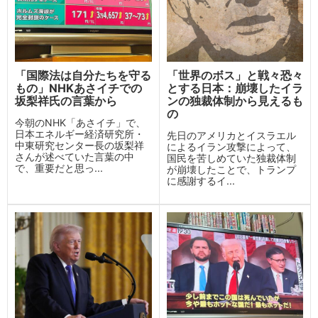
「国際法は自分たちを守る
「世界のボス」と戦々恐々
もの」NHKあさイチでの
とする日本：崩壊したイラ
坂梨祥氏の言葉から
ンの独裁体制から見えるも
の
今朝のNHK「あさイチ」で、
日本エネルギー経済研究所・
先日のアメリカとイスラエル
中東研究センター長の坂梨祥
によるイラン攻撃によって、
さんが述べていた言葉の中
国民を苦しめていた独裁体制
で、重要だと思っ...
が崩壊したことで、トランプ
に感謝するイ...