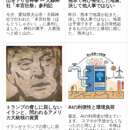
山を下りる神事 ― 大縣神
熊本で再び発生した地震、
社「本宮社祭」参列記
決して他人事ではない
今夕、愛知県犬山市・大縣神
昨日、熊本で地震が起きた。
社で行われた「本宮社祭（ほ
決して他人事ではない。地震
んぐうしゃさい）」に参列し
は予測できず、ある日突然起
ました。 神社の裏手、入鹿池
きるものなのだと痛切に感じ
へと続く山の...
た。 熊本は1...
トランプの脅しに屈しない
AIの利便性と環境負荷
イランと、問われるアメリ
最近、AIの利用者が増えてい
カ大統領の資質
ます。 スマホが手放せなくな
ったのと同じように、今後は
イランがトランプの脅しに屈
AIもなくてはならない存在に