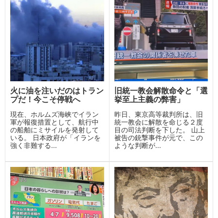
火に油を注いだのはトラン
旧統一教会解散命令と「選
プだ！今こそ停戦へ
挙至上主義の弊害」
現在、ホルムズ海峡でイラン
昨日、東京高等裁判所は、旧
軍が報復措置として、航行中
統一教会に解散を命じる２度
の船舶にミサイルを発射して
目の司法判断を下した。 山上
いる。 日本政府が「イランを
被告の銃撃事件が元で、この
強く非難する...
ような判断が...