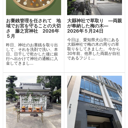
お賽銭管理を任されて 地
大縣神社で草取り ―両親
域でお宮を守ることの大切
が奉納した梅の木―
さ 藤之宮神社 2026年
2026年５月24日
５月
今日は、愛知県犬山市にある
大縣神社で梅の木の周りの草
昨日、神社のお賽銭を取り出
取りをしてきました。 今から
して、それを洗剤で洗い、本
30年前、他界した両親が自社
日、日干しで乾かした後に銀
であるフジミ...
行へ出かけて神社の通帳に入
金してきまし...