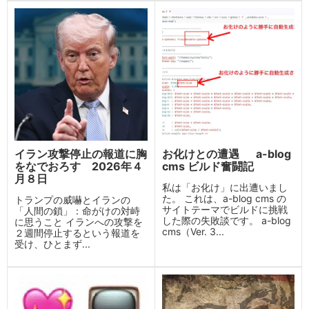
イラン攻撃停止の報道に胸
お化けとの遭遇 a-blog
をなでおろす 2026年４
cms ビルド奮闘記
月８日
私は「お化け」に出遭いまし
た。 これは、a-blog cms の
トランプの威嚇とイランの
サイトテーマでビルドに挑戦
「人間の鎖」：命がけの対峙
した際の失敗談です。 a-blog
に思うこと イランへの攻撃を
cms（Ver. 3...
２週間停止するという報道を
受け、ひとまず...