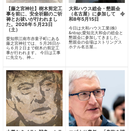
【藤之宮神社】樹木剪定工
大和ハウス総会・懇親会
事を前に、安全祈願のご祈
（名古屋）に参加して 令
祷とお祓いが行われまし
和8年5月15日
た。2026年５月23日
今日は大和ハウス工業(株)
（土）
&nbsp;愛知北大和会の総会と
懇親会に参加してきました。
愛知県江南市赤童子町にある
懇親会の会場はストリングス
藤之宮神社では、５月26日か
ホテル名古屋...
ら６月２日まで樹木の剪定工
事が行われます。 今日は工事
に先立ち、神...