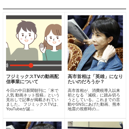
フジミックスTVの動画配
高市首相は「英雄」になり
信事業について
たいのだろうか？
今日の中日新聞朝刊に「米で
高市首相が、消費税導入以来
人気 動画ネット投稿」という
初となる「減税」に踏み切ろ
見出しで記事が掲載されてい
うとしている。これまでの言
ました。 フジミックスTVは、
動やSNSにあげた動画、熊本
YouTubeが誕...
地震の視察時の...