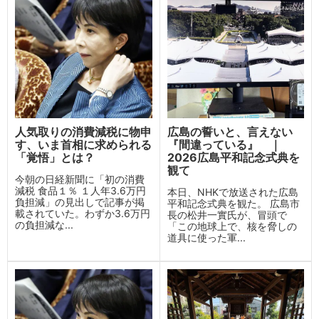
人気取りの消費減税に物申
広島の誓いと、言えない
す、いま首相に求められる
『間違っている』 ｜
「覚悟」とは？
2026広島平和記念式典を
観て
今朝の日経新聞に「初の消費
減税 食品１％ １人年3.6万円
本日、NHKで放送された広島
負担減」の見出しで記事が掲
平和記念式典を観た。 広島市
載されていた。わずか3.6万円
長の松井一實氏が、冒頭で
の負担減な...
「この地球上で、核を脅しの
道具に使った軍...