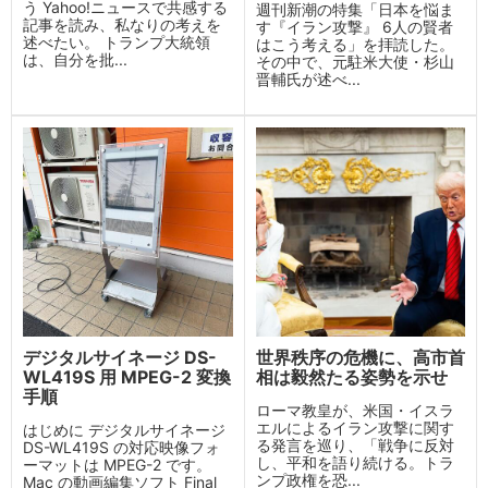
う Yahoo!ニュースで共感する
週刊新潮の特集「日本を悩ま
記事を読み、私なりの考えを
す『イラン攻撃』 6人の賢者
述べたい。 トランプ大統領
はこう考える」を拝読した。
は、自分を批...
その中で、元駐米大使・杉山
晋輔氏が述べ...
デジタルサイネージ DS-
世界秩序の危機に、高市首
WL419S 用 MPEG-2 変換
相は毅然たる姿勢を示せ
手順
ローマ教皇が、米国・イスラ
エルによるイラン攻撃に関す
はじめに デジタルサイネージ
る発言を巡り、「戦争に反対
DS-WL419S の対応映像フォ
し、平和を語り続ける。トラ
ーマットは MPEG-2 です。
ンプ政権を恐...
Mac の動画編集ソフト Final