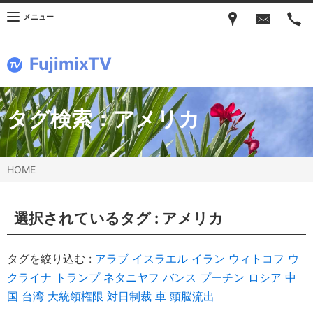
メニュー
FujimixTV
タグ検索：
アメリカ
HOME
選択されているタグ :
アメリカ
タグを絞り込む :
アラブ
イスラエル
イラン
ウィトコフ
ウ
クライナ
トランプ
ネタニヤフ
バンス
プーチン
ロシア
中
国
台湾
大統領権限
対日制裁
車
頭脳流出