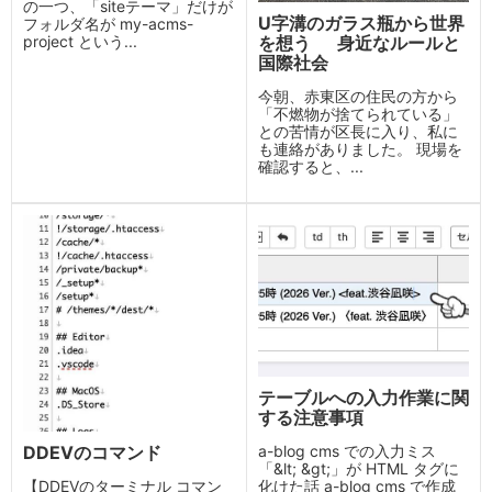
の一つ、「siteテーマ」だけが
U字溝のガラス瓶から世界
フォルダ名が my-acms-
を想う 身近なルールと
project という...
国際社会
今朝、赤東区の住民の方から
「不燃物が捨てられている」
との苦情が区長に入り、私に
も連絡がありました。 現場を
確認すると、...
テーブルへの入力作業に関
する注意事項
DDEVのコマンド
a-blog cms での入力ミス
「&lt; &gt;」が HTML タグに
【DDEVのターミナル コマン
化けた話 a-blog cms で作成