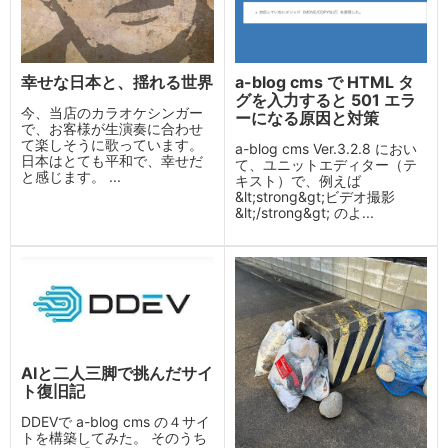
幸せな日本と、揺れる世界
a-blog cms で HTML タ
グを入力すると 501 エラ
今、当店のカラオケシンガー
ーになる原因と対策
で、お客様が生演奏に合わせ
て楽しそうに歌っています。
a-blog cms Ver.3.2.8 におい
日本はとても平和で、幸せだ
て、ユニットエディター（テ
と感じます。 ...
キスト）で、例えば
&lt;strong&gt;ビデオ撮影
&lt;/strong&gt; のよ...
AIと二人三脚で挑んだサイ
ト復旧記
DDEVで a-blog cms の４サイ
トを構築してみた。 そのうち