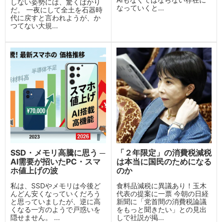
しない姿勢には、驚くばかり
なっていくと...
だ。 一夜にして全土を石器時
代に戻すと言われようが、か
つてない大規...
SSD・メモリ高騰に思う ─
「２年限定」の消費税減税
AI需要が招いたPC・スマ
は本当に国民のためになる
ホ値上げの波
のか
私は、SSDやメモリは今後ど
食料品減税に異議あり！玉木
んどん安くなっていくだろう
代表の提案に一票 今朝の日経
と思っていましたが、逆に高
新聞に「党首間の消費税論議
くなる一方のようで戸惑いを
をもっと聞きたい」との見出
隠せません。 ...
しで社説が掲...