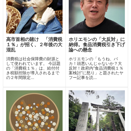
高市首相の賭け 「消費税
ホリエモンの「大反対」に
１％」が招く、２年後の大
納得。食品消費税引き下げ
混乱
論への懸念
消費税は社会保障費の財源と
ホリエモンの「もうね、バ
して使われています。 今話題
カ！頭悪いんじゃないか？大
の「消費税１％」は、給付付
反対！政府内“食品消費税１％
き税額控除が導入されるまで
案検討”に怒り」と題されたヤ
の２年間限定...
フー記事を読...