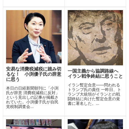
安易な消費税減税に踏み切
一国主義から協調路線へ
るな！ 小渕優子氏の辞意
イラン戦争終結に思うこと
に思う
イラン暫定合意——問われる
本日の日経新聞朝刊に「小渕
トランプ氏の責任 一昨日、ト
氏が辞意 消費税減税に反対」
ランプ大統領がイランとの戦
という見出しの記事が掲載さ
闘終結に向けた暫定合意の覚
れていた。小渕優子氏が自民
書に署名した。...
党税制調査会...