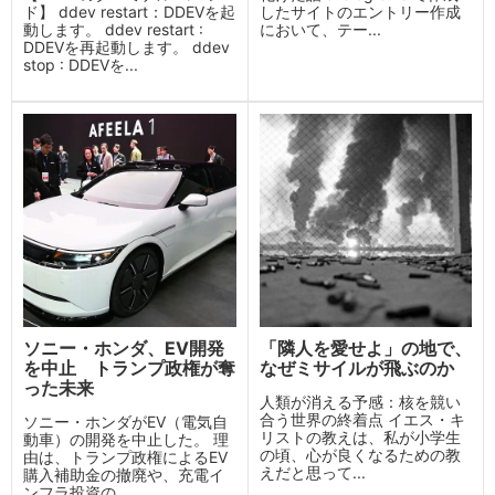
ド】 ddev restart：DDEVを起
したサイトのエントリー作成
動します。 ddev restart :
において、テー...
DDEVを再起動します。 ddev
stop : DDEVを...
ソニー・ホンダ、EV開発
「隣人を愛せよ」の地で、
を中止 トランプ政権が奪
なぜミサイルが飛ぶのか
った未来
人類が消える予感：核を競い
合う世界の終着点 イエス・キ
ソニー・ホンダがEV（電気自
リストの教えは、私が小学生
動車）の開発を中止した。 理
の頃、心が良くなるための教
由は、トランプ政権によるEV
えだと思って...
購入補助金の撤廃や、充電イ
ンフラ投資の...