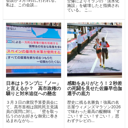
会談が３月19日に行われる。
空爆によりイランの「淡水化
私は、この会談...
施設」を破壊したと指摘され
ている。 こ...
日本はトランプに「ノー」
感動をありがとう！２秒差
と言えるか？ 高市政権の
の死闘を見せた佐藤早也伽
驕りと対米追従への懸念
選手の底力
３月３日の衆院予算委員会に
歴史に残る名勝負！強風の名
て、高市首相は国民民主党議
古屋ウィメンズマラソン2026
員の質問に対し、「壁を取っ
で味わった最高の醍醐味 「す
払うのがお好きな御党に巻き
ごい！すごい！すごい！」思
込まれながら...
わずテレビの...