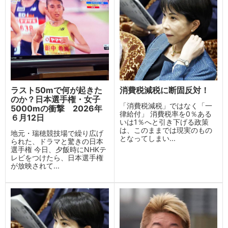
ラスト50mで何が起きた
消費税減税に断固反対！
のか？日本選手権・女子
「消費税減税」ではなく「一
5000mの衝撃 2026年
律給付」 消費税率を0％ある
６月12日
いは1％へと引き下げる政策
は、このままでは現実のもの
地元・瑞穂競技場で繰り広げ
となってしまい...
られた、ドラマと驚きの日本
選手権 今日、夕飯時にNHKテ
レビをつけたら、日本選手権
が放映されて...