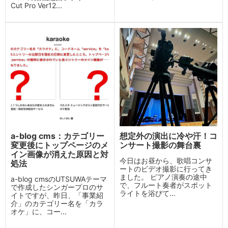
Cut Pro Ver12...
a-blog cms：カテゴリー
想定外の演出に冷や汗！コ
変更後にトップページのメ
ンサート撮影の舞台裏
イン画像が消えた原因と対
今日はお昼から、歌唱コンサ
処法
ートのビデオ撮影に行ってき
ました。 ピアノ演奏の途中
a-blog cmsのUTSUWAテーマ
で、フルート奏者がスポット
で作成したシンガープロのサ
ライトを浴びて...
イトですが、昨日、「事業紹
介」のカテゴリー名を「カラ
オケ」に、コー...