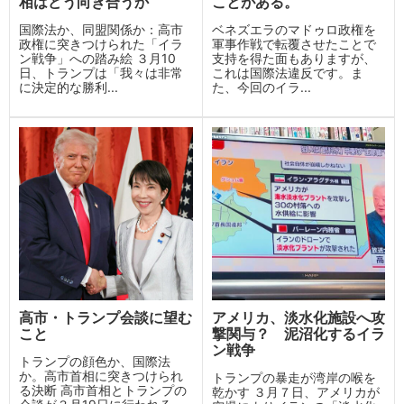
相はどう向き合うか
ことがある。
国際法か、同盟関係か：高市
ベネズエラのマドゥロ政権を
政権に突きつけられた「イラ
軍事作戦で転覆させたことで
ン戦争」への踏み絵 ３月10
支持を得た面もありますが、
日、トランプは「我々は非常
これは国際法違反です。ま
に決定的な勝利...
た、今回のイラ...
高市・トランプ会談に望む
アメリカ、淡水化施設へ攻
こと
撃関与？ 泥沼化するイラ
ン戦争
トランプの顔色か、国際法
か。高市首相に突きつけられ
トランプの暴走が湾岸の喉を
る決断 高市首相とトランプの
乾かす ３月７日、アメリカが