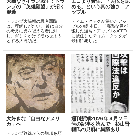
大義なきイラン戦争：トラ
エゴより責任、「失敗を認
ンプの「英雄願望」が招く
める」という真の強さ ア
混迷
ップル
トランプ大統領の思考回路
ティム・クックが築いたアッ
は、理解しがたい。 彼は自分
プルの礎 本日、「寡黙な男が
の考えに異を唱える者に対
犯した過ち：アップルのCEO
し、脅しをかけて従わせよう
に就任したティム・クックが
とする大統領だ。...
最初に犯した...
大好きな「自由なアメリ
週刊新潮2026年４月２日
カ」へ
号の記事を読んで 杉山晋
輔氏の見解に異議あり
トランプ路線からの脱却を願