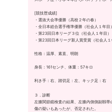
[競技歴成績]
・選抜大会準優勝（高校２年の春）
・全日本総合選手権準優勝（社会人１年目
・第23回日本リーグ３位（社会人１年目）
・第23回日本リーグ新人賞受賞（社会人１
性格：温厚、素直、明朗
身長：161センチ、体重：57キロ
利き手：右、踏切足：左、キック足：右
３．診断
左膝関節鏡検査の結果、左膝内側側副靱帯
傷の疑いもあったが、否定された。