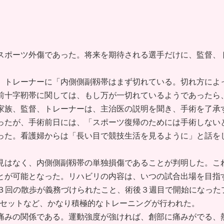
ポーツ外傷であった。将来を期待される選手だけに、監督、
トレーナーに「内側側副靱帯はまず切れている。切れ方によ
前十字靭帯に関しては、もし万が一切れているようであったら
家族、監督、トレーナーは、主治医の説明を聞き、手術を了承
ったが、手術前日には、「スポーツ復帰のためには手術しない
った。看護婦からは「長い目で競技生活を見るように」と話を
はなく、内側側副靱帯の単独損傷であることが判明した。こ
とが可能となった。リハビリの内容は、いつの試合出場を目指
日３回の散歩が義務づけられたこと、術後３週目で開始になった
２セットなど、かなり積極的なトレーニングが行われた。
みの関係である。運動強度が強ければ、創部に痛みがでる、