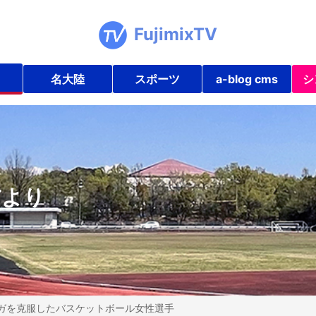
FujimixTV
名大陸
スポーツ
a-blog cms
シ
だより
ガを克服したバスケットボール女性選手