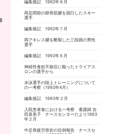
編集後記 1992年８月
両足関節の腓骨筋腱を脱臼したスキー
選手
膝
編集後記 1992年７月
両アキレス腱を断裂した三段跳の男性
選手
編集後記 1992年６月
神経性食欲不振症に陥ったトライアス
ロンの選手から
水泳選手の陸上トレーニングについて
の一考察（1992年4月）
編集後記 1993年２月
入院患者食における一考察 看護婦 吉
田喜美子 ナースセンターだより1993
年２月
中足骨疲労骨折の症例報告 ナースセ