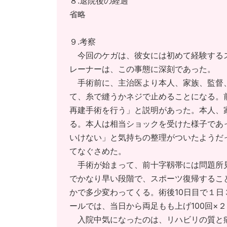
８.退院後の経過
省略
９.考察
今回のケガは、彼女には初めて経験するス
レーナーは、この事態に深刻であった。
手術前に、主治医より本人、家族、監督、
て、糸で縫うかネジで止めることになる。
再建手術を行う」と説明があった。本人、
る。本人は相当ショックを受けた様子であ
いけない」と気持ちの整理がついたようだ
てなぐさめた。
手術が始まって、前十字靱帯には問題所見
でかなり早い段階で、スポーツ復帰するこ
かで多少変わってくる。術後10日目で１
ールでは、当日から両足もも上げ100回×
入院中気になったのは、リハビリの質と痛