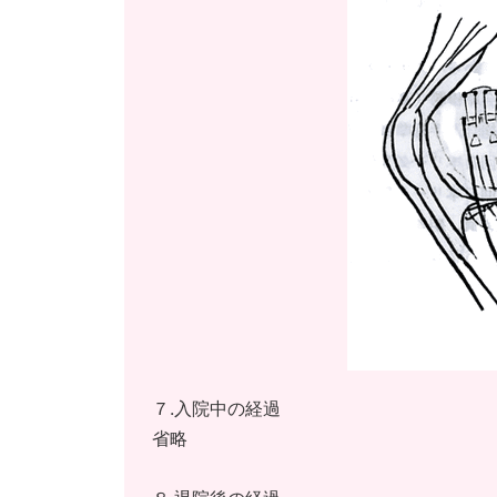
７.入院中の経過
省略