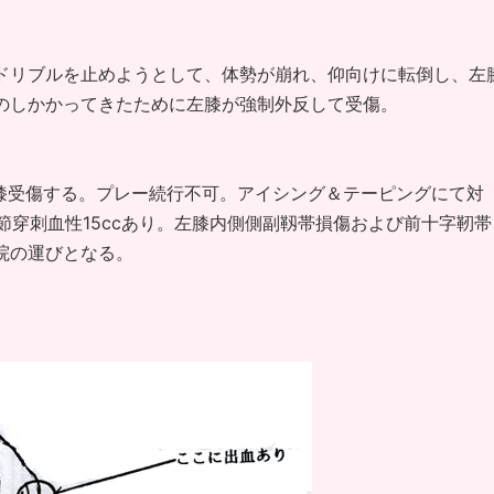
ドリブルを止めようとして、体勢が崩れ、仰向けに転倒し、左
のしかかってきたために左膝が強制外反して受傷。
左膝受傷する。プレー続行不可。アイシング＆テーピングにて対
関節穿刺血性15ccあり。左膝内側側副靱帯損傷および前十字靭帯
院の運びとなる。