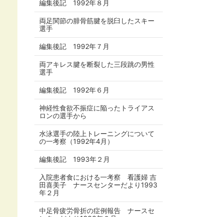
編集後記 1992年８月
両足関節の腓骨筋腱を脱臼したスキー
選手
編集後記 1992年７月
両アキレス腱を断裂した三段跳の男性
選手
編集後記 1992年６月
神経性食欲不振症に陥ったトライアス
ロンの選手から
水泳選手の陸上トレーニングについて
の一考察（1992年4月）
編集後記 1993年２月
入院患者食における一考察 看護婦 吉
田喜美子 ナースセンターだより1993
年２月
中足骨疲労骨折の症例報告 ナースセ