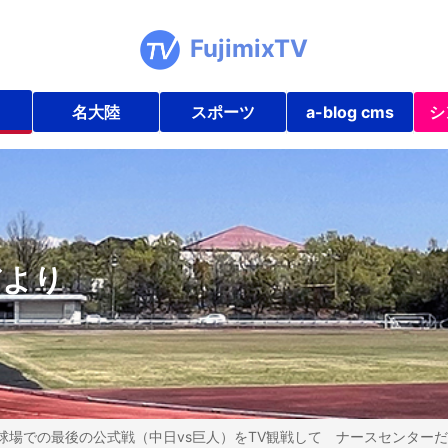
FujimixTV
名大陸
スポーツ
a-blog cms
シ
だより
球場での最後の公式戦（中日vs巨人）をTV観戦して ナースセンターだよ