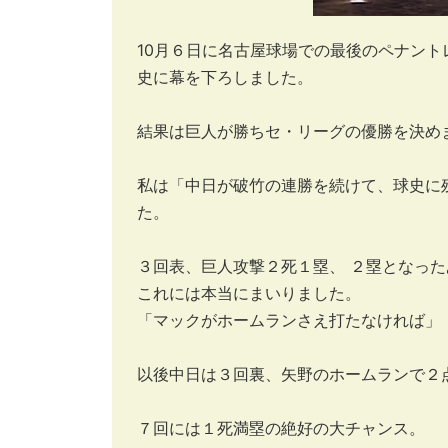
10月６日に名古屋球場での最後のペナント
史に幕を下ろしました。
結果は巨人が勝ちセ・リーグの優勝を決め
私は「中日が破竹の連勝を続けて、球史に
た。
３回表、巨人攻撃２死１塁、 ２塁となっ
これには本当にまいりました。
「マックがホームランさえ打たなければ」
以後中日は３回裏、矢野のホームランで２
７回には１死満塁の絶好の大チャンス。