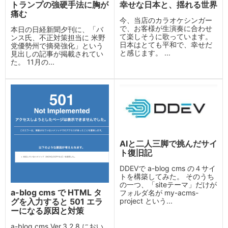
トランプの強硬手法に胸が
幸せな日本と、揺れる世界
痛む
今、当店のカラオケシンガー
で、お客様が生演奏に合わせ
本日の日経新聞夕刊に、「バ
て楽しそうに歌っています。
ンス氏、不正対策担当に 米野
日本はとても平和で、幸せだ
党優勢州で摘発強化」という
と感じます。 ...
見出しの記事が掲載されてい
た。 11月の...
AIと二人三脚で挑んだサイ
ト復旧記
DDEVで a-blog cms の４サイ
トを構築してみた。 そのうち
の一つ、「siteテーマ」だけが
a-blog cms で HTML タ
フォルダ名が my-acms-
グを入力すると 501 エラ
project という...
ーになる原因と対策
a-blog cms Ver.3.2.8 におい