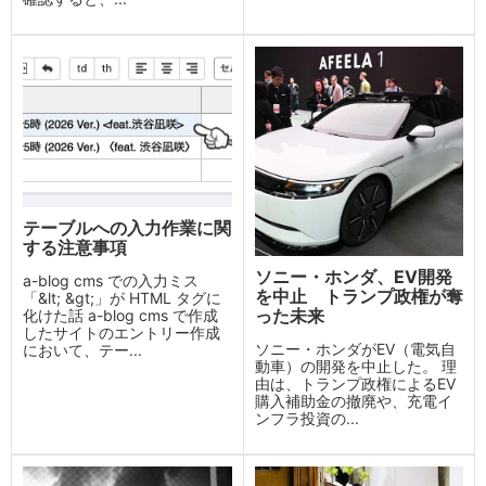
テーブルへの入力作業に関
する注意事項
ソニー・ホンダ、EV開発
a-blog cms での入力ミス
を中止 トランプ政権が奪
「&lt; &gt;」が HTML タグに
った未来
化けた話 a-blog cms で作成
したサイトのエントリー作成
ソニー・ホンダがEV（電気自
において、テー...
動車）の開発を中止した。 理
由は、トランプ政権によるEV
購入補助金の撤廃や、充電イ
ンフラ投資の...