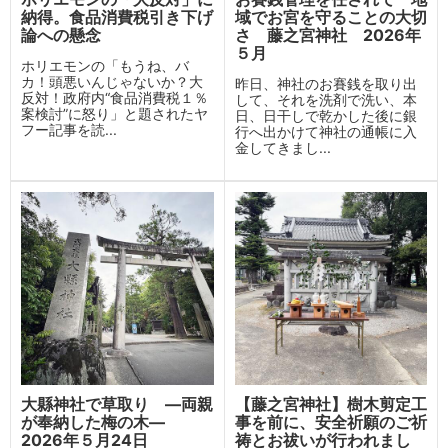
納得。食品消費税引き下げ
域でお宮を守ることの大切
論への懸念
さ 藤之宮神社 2026年
５月
ホリエモンの「もうね、バ
カ！頭悪いんじゃないか？大
昨日、神社のお賽銭を取り出
反対！政府内“食品消費税１％
して、それを洗剤で洗い、本
案検討”に怒り」と題されたヤ
日、日干しで乾かした後に銀
フー記事を読...
行へ出かけて神社の通帳に入
金してきまし...
大縣神社で草取り ―両親
【藤之宮神社】樹木剪定工
が奉納した梅の木―
事を前に、安全祈願のご祈
2026年５月24日
祷とお祓いが行われまし