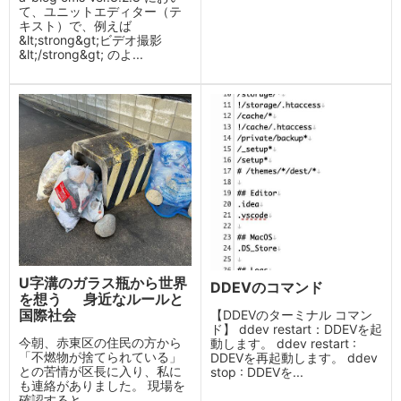
て、ユニットエディター（テ
キスト）で、例えば
&lt;strong&gt;ビデオ撮影
&lt;/strong&gt; のよ...
U字溝のガラス瓶から世界
DDEVのコマンド
を想う 身近なルールと
国際社会
【DDEVのターミナル コマン
ド】 ddev restart：DDEVを起
今朝、赤東区の住民の方から
動します。 ddev restart :
「不燃物が捨てられている」
DDEVを再起動します。 ddev
との苦情が区長に入り、私に
stop : DDEVを...
も連絡がありました。 現場を
確認すると、...