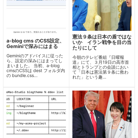
憲法９条は日本の盾ではな
a-blog cms のCSS設定、
いか イラン戦争を目の当
Geminiで深みにはまる
たりにして
Geminiのアドバイスに従った
今朝のテレビ番組『日曜報
ら、設定の深みにはまってし
道』にて、３月19日の高市首
まいました。 当初、a-blog
相とトランプとの会談におい
cmsのCSSは dest フォルダ内
て「日本は憲法第９条に救わ
の bundle.css...
れた」という趣...