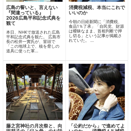
広島の誓いと、言えない
消費税減税、本当にこれで
『間違っている』 ｜
いいのか
2026広島平和記念式典を
今朝の日経新聞に「消費税、
観て
食品1％了承」「自民党、財源
は曖昧なまま、首相判断で押
本日、NHKで放送された広島
し切る」という記事が掲載さ
平和記念式典を観た。 広島市
れていた。 ...
長の松井一實氏が、冒頭で
「この地球上で、核を脅しの
道具に使った軍...
藤之宮神社の月次祭と、向
「公約だから」で進めてよ
田邦子の「父と母」のお話
いのか——消費税１%減税