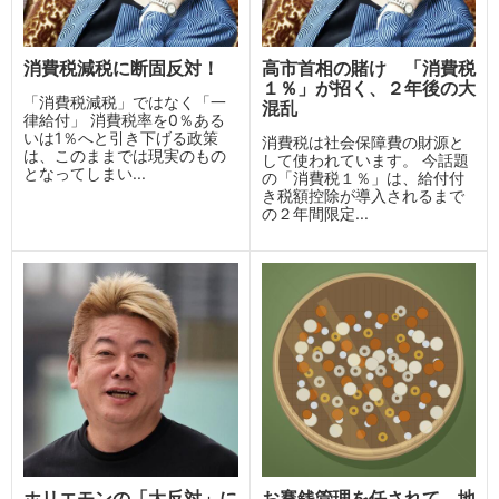
消費税減税に断固反対！
高市首相の賭け 「消費税
１％」が招く、２年後の大
「消費税減税」ではなく「一
混乱
律給付」 消費税率を0％ある
いは1％へと引き下げる政策
消費税は社会保障費の財源と
は、このままでは現実のもの
して使われています。 今話題
となってしまい...
の「消費税１％」は、給付付
き税額控除が導入されるまで
の２年間限定...
ホリエモンの「大反対」に
お賽銭管理を任されて 地