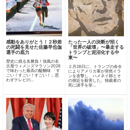
感動をありがとう！２秒差
たった一人の決断が招く
の死闘を見せた佐藤早也伽
「世界の破壊」〜暴走する
選手の底力
トランプと泥沼化する中
東〜
歴史に残る名勝負！強風の名
古屋ウィメンズマラソン2026
２月28日に、トランプの命令
で味わった最高の醍醐味 「す
によりアメリカ軍が突然イラ
ごい！すごい！すごい！」思
ンを攻撃し、ハメネイ師とそ
わずテレビの...
の側近を殺害した。独裁者の
死に諸手を挙...