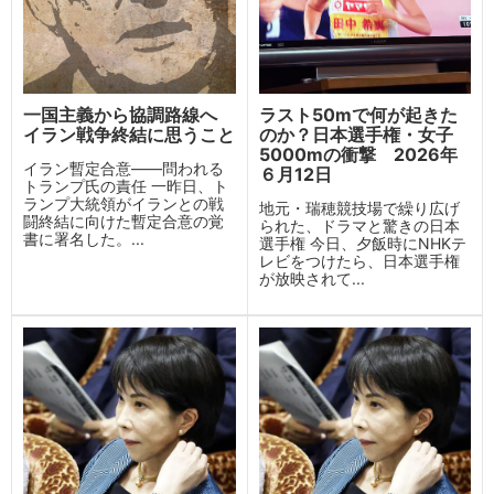
一国主義から協調路線へ
ラスト50mで何が起きた
イラン戦争終結に思うこと
のか？日本選手権・女子
5000mの衝撃 2026年
イラン暫定合意——問われる
６月12日
トランプ氏の責任 一昨日、ト
ランプ大統領がイランとの戦
地元・瑞穂競技場で繰り広げ
闘終結に向けた暫定合意の覚
られた、ドラマと驚きの日本
書に署名した。...
選手権 今日、夕飯時にNHKテ
レビをつけたら、日本選手権
が放映されて...