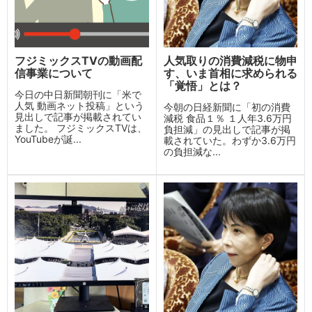
フジミックスTVの動画配
人気取りの消費減税に物申
信事業について
す、いま首相に求められる
「覚悟」とは？
今日の中日新聞朝刊に「米で
人気 動画ネット投稿」という
今朝の日経新聞に「初の消費
見出しで記事が掲載されてい
減税 食品１％ １人年3.6万円
ました。 フジミックスTVは、
負担減」の見出しで記事が掲
YouTubeが誕...
載されていた。わずか3.6万円
の負担減な...