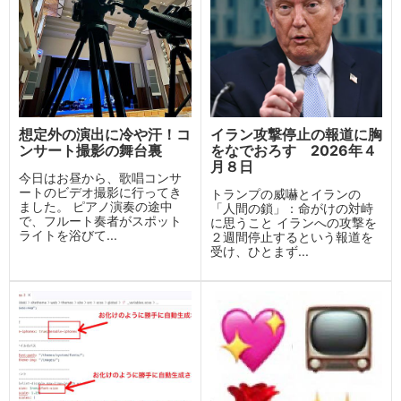
想定外の演出に冷や汗！コ
イラン攻撃停止の報道に胸
ンサート撮影の舞台裏
をなでおろす 2026年４
月８日
今日はお昼から、歌唱コンサ
ートのビデオ撮影に行ってき
トランプの威嚇とイランの
ました。 ピアノ演奏の途中
「人間の鎖」：命がけの対峙
で、フルート奏者がスポット
に思うこと イランへの攻撃を
ライトを浴びて...
２週間停止するという報道を
受け、ひとまず...