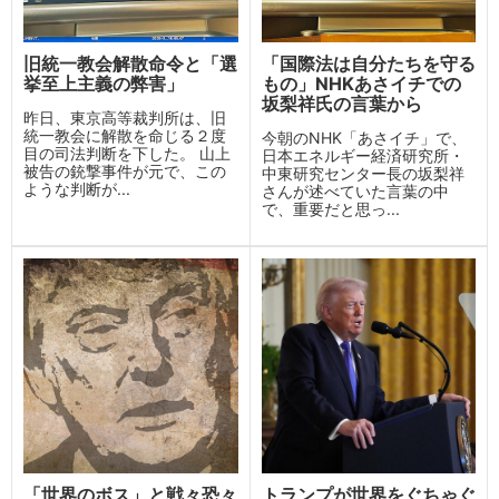
旧統一教会解散命令と「選
「国際法は自分たちを守る
挙至上主義の弊害」
もの」NHKあさイチでの
坂梨祥氏の言葉から
昨日、東京高等裁判所は、旧
統一教会に解散を命じる２度
今朝のNHK「あさイチ」で、
目の司法判断を下した。 山上
日本エネルギー経済研究所・
被告の銃撃事件が元で、この
中東研究センター長の坂梨祥
ような判断が...
さんが述べていた言葉の中
で、重要だと思っ...
「世界のボス」と戦々恐々
トランプが世界をぐちゃぐ