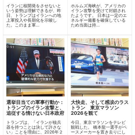
イランに核開発をさせないと
ホルムズ海峡が、アメリカの
いう姿勢は理解できるが、昨
イラン攻撃を受けて封鎖され
日、トランプはイランへの地
たようです。 日本は一定のエ
上軍投入や長期化を示唆し
ネルギー備蓄を確保している
た。このまま軍...
ため当面は持...
選挙目当ての軍事行動か：
大快走、そして感涙のラス
トランプのイラン攻撃と、
トラン 東京マラソン
追従する情けない日本政府
2026を観て
トランプは、「イランが核兵
今日、東京マラソンをテレビ
器を持つことは決して許さな
観戦した。 橋本龍一選手がペ
い」ことを理由に、2026年２
ースメーカーを置き去りにし