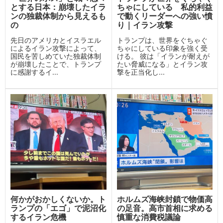
とする日本：崩壊したイラ
ちゃにしている 私的利益
ンの独裁体制から見えるも
で動くリーダーへの強い憤
の
り｜イラン攻撃
先日のアメリカとイスラエル
トランプは、世界をぐちゃぐ
によるイラン攻撃によって、
ちゃにしている印象を強く受
国民を苦しめていた独裁体制
ける。 彼は「イランが耐えが
が崩壊したことで、トランプ
たい脅威になる」とイラン攻
に感謝するイ...
撃を正当化し...
何かがおかしくないか。ト
ホルムズ海峡封鎖で物価高
ランプの「エゴ」で泥沼化
の足音。高市首相に求める
するイラン危機
慎重な消費税議論