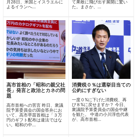
月28日、米国とイスラエルに
て果敢に飛び出す展開に驚い
よるイランへ...
た。まさか、...
高市首相の「昭和の親父社
消費税０％は選挙目当ての
長」発言と政治とカネの問
公約にすぎない
題
一度０%に下げた消費税、再
び８%に戻せますか？ 今日、
高市首相への苦言 昨日、衆議
衆議院予算委員会の国会中継
院予算委員会の国会答弁にお
を観た。 中道の小川淳也代表
いて、高市早苗首相は「３万
が、高市首相...
円のギフト配布は違法ではな
い。昭和の中...