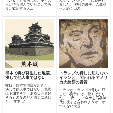
下げる」と表明した。多くの
んぐうしゃさい）」に参列し
人が待ち望んでいたことであ
ました。 神社の裏手、入鹿池
り、歓迎する人...
へと続く山の...
熊本で再び発生した地震、
トランプの脅しに屈しない
決して他人事ではない
イランと、問われるアメリ
カ大統領の資質
昨日、熊本で地震が起きた。
決して他人事ではない。地震
イランがトランプの脅しに屈
は予測できず、ある日突然起
しない姿勢には、驚くばかり
きるものなのだと痛切に感じ
だ。 一夜にして全土を石器時
た。 熊本は1...
代に戻すと言われようが、か
つてない大規...