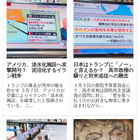
アメリカ、淡水化施設へ攻
日本はトランプに「ノー」
撃関与？ 泥沼化するイラ
と言えるか？ 高市政権の
ン戦争
驕りと対米追従への懸念
トランプの暴走が湾岸の喉を
３月３日の衆院予算委員会に
乾かす ３月７日、アメリカが
て、高市首相は国民民主党議
空爆によりイランの「淡水化
員の質問に対し、「壁を取っ
施設」を破壊したと指摘され
払うのがお好きな御党に巻き
ている。 こ...
込まれながら...