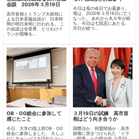
会談 2026年３月19日
今日は母の命日でお墓参り。
母は、2020年３月18日に亡く
高市首相とトランプ大統領に
なった。 あれから丸６年が経
よる日米首脳会談が、日本時
ち、今日は七回忌にあたる。
間の明日未明に行われる。 こ
月日が経つ...
の会談は全世界、とりわけイ
ランが固唾を...
OB・OG総会に参加して
３月19日の試練 高市首
感じたこと
相はどう向き合うか
今日、大学の陸上部OB・OG
国際法か、同盟関係か：高市
総会に参加しました。 久しぶ
政権に突きつけられた「イラ
りにキャンパスを訪れたとい
ン戦争」への踏み絵 ３月10