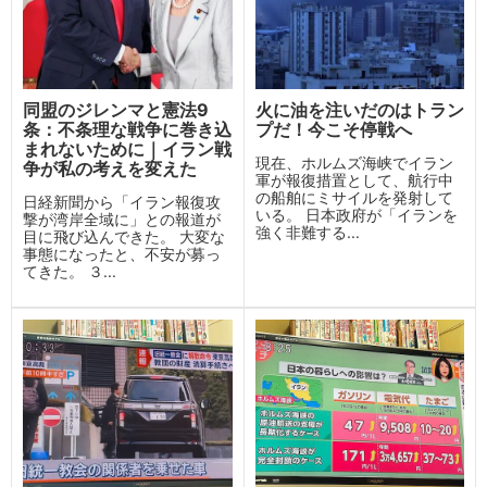
同盟のジレンマと憲法9
火に油を注いだのはトラン
条：不条理な戦争に巻き込
プだ！今こそ停戦へ
まれないために｜イラン戦
現在、ホルムズ海峡でイラン
争が私の考えを変えた
軍が報復措置として、航行中
の船舶にミサイルを発射して
日経新聞から「イラン報復攻
いる。 日本政府が「イランを
撃が湾岸全域に」との報道が
強く非難する...
目に飛び込んできた。 大変な
事態になったと、不安が募っ
てきた。 ３...