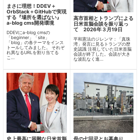
まさに理想！DDEV＋
OrbStack＋GitHubで実現
する『場所を選ばない』
高市首相とトランプによる
a-blog cms開発環境
日米首脳会談を振り返っ
て 2026年３月19日
DDEVにa-blog cmsの
「beginner」「site」
平和憲法のジレンマ：「真珠
「blog」の各テーマをインス
湾」発言に見るトランプの歴
トールしてみました。 それぞ
史認識 注視していた日米首脳
れ異なるURLを割り当てる
会談が終了した。会談が大き
こ...
な波乱なく進...
史上最高に困難な日米首脳
母の七回忌とお墓参り