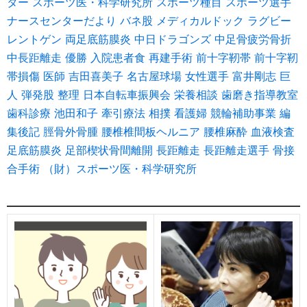
ター
スポーツ医・科学研究所
スポーツ種目
スポーツ選手
ナースセンターだより
バネ股
メディカルドック
ラグビー
レントゲン
両足底筋膜炎
中日ドラゴンズ
中足骨疲労骨折
中長距離走
優勝
入院患者食
再建手術
前十字靭帯
前十字靭
帯損傷
医師
吉田喜美子
名古屋球場
女性選手
富井剛志
巨
人
弾発股
整理
日本自転車振興会
栄養相談
歯磨き指導教室
歯科診療
池田和子
牽引療法
相撲
看護婦
競輪補助事業
編
集後記
脛骨外骨腫
腰椎椎間板ヘルニア
腰椎麻酔
血液検査
足底筋膜炎
足部楔状骨間離開
長距離走
長距離走選手
骨接
合手術
（財）スポーツ医・科学研究所