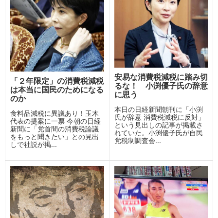
安易な消費税減税に踏み切
「２年限定」の消費税減税
るな！ 小渕優子氏の辞意
は本当に国民のためになる
に思う
のか
本日の日経新聞朝刊に「小渕
食料品減税に異議あり！玉木
氏が辞意 消費税減税に反対」
代表の提案に一票 今朝の日経
という見出しの記事が掲載さ
新聞に「党首間の消費税論議
れていた。小渕優子氏が自民
をもっと聞きたい」との見出
党税制調査会...
しで社説が掲...