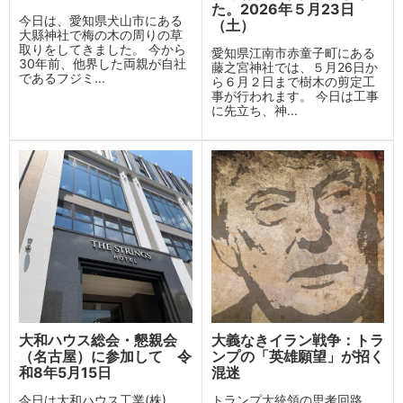
た。2026年５月23日
今日は、愛知県犬山市にある
（土）
大縣神社で梅の木の周りの草
取りをしてきました。 今から
愛知県江南市赤童子町にある
30年前、他界した両親が自社
藤之宮神社では、５月26日か
であるフジミ...
ら６月２日まで樹木の剪定工
事が行われます。 今日は工事
に先立ち、神...
大和ハウス総会・懇親会
大義なきイラン戦争：トラ
（名古屋）に参加して 令
ンプの「英雄願望」が招く
和8年5月15日
混迷
今日は大和ハウス工業(株)
トランプ大統領の思考回路