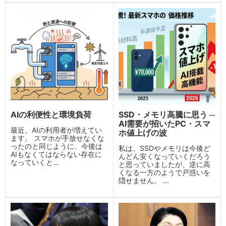
AIの利便性と環境負荷
SSD・メモリ高騰に思う ─
AI需要が招いたPC・スマ
最近、AIの利用者が増えてい
ホ値上げの波
ます。 スマホが手放せなくな
ったのと同じように、今後は
私は、SSDやメモリは今後ど
AIもなくてはならない存在に
んどん安くなっていくだろう
なっていくと...
と思っていましたが、逆に高
くなる一方のようで戸惑いを
隠せません。 ...