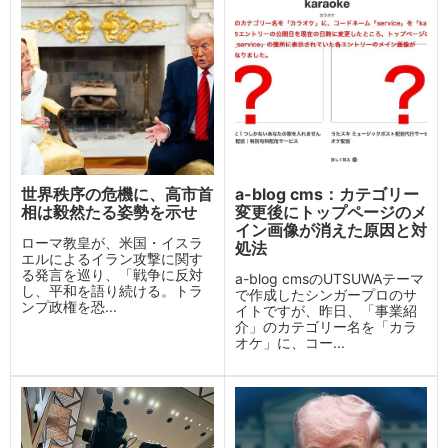
世界秩序の危機に、高市首
a-blog cms：カテゴリー
相は毅然たる姿勢を示せ
変更後にトップページのメ
イン画像が消えた原因と対
ローマ教皇が、米国・イスラ
処法
エルによるイラン攻撃に関す
る発言を巡り、「戦争に反対
a-blog cmsのUTSUWAテーマ
し、平和を語り続ける。トラ
で作成したシンガープロのサ
ンプ政権を恐...
イトですが、昨日、「事業紹
介」のカテゴリー名を「カラ
オケ」に、コー...