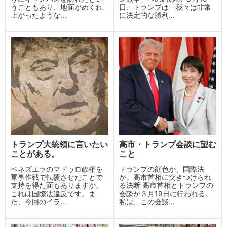
うこともあり、地面がめくれ
日、トランプは「我々は非常
上がったような...
に決定的な勝利...
トランプ大統領に言いたい
高市・トランプ会談に望む
ことがある。
こと
ベネズエラのマドゥロ政権を
トランプの顔色か、国際法
軍事作戦で転覆させたことで
か。高市首相に突きつけられ
支持を得た面もありますが、
る決断 高市首相とトランプの
これは国際法違反です。ま
会談が３月19日に行われる。
た、今回のイラ...
私は、この会談...