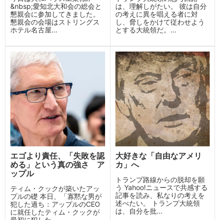
&nbsp;愛知北大和会の総会と
は、理解しがたい。 彼は自分
懇親会に参加してきました。
の考えに異を唱える者に対
懇親会の会場はストリングス
し、脅しをかけて従わせよう
ホテル名古屋...
とする大統領だ。...
エゴより責任、「失敗を認
大好きな「自由なアメリ
める」という真の強さ ア
カ」へ
ップル
トランプ路線からの脱却を願
う Yahoo!ニュースで共感する
ティム・クックが築いたアッ
記事を読み、私なりの考えを
プルの礎 本日、「寡黙な男が
述べたい。 トランプ大統領
犯した過ち：アップルのCEO
は、自分を批...
に就任したティム・クックが
最初に犯した...