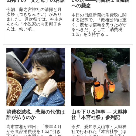
への懸念
今朝、藤之宮神社の清掃と月
次祭（つきなみさい）があり
本日の日経新聞の消費税に関
ました。 月次祭では、神主さ
する記事で、「政権公約は重
んから「小説家の向田邦子さ
く、覆せば信頼を失うため守
んは、幼い頃...
るべきだ」として「消費税
１%」を支持する...
消費税減税、悲願の代償は
山を下りる神事 ― 大縣神
誰が払うのか
社「本宮社祭」参列記
高市首相が昨日、「来年４月
今夕、愛知県犬山市・大縣神
から食品消費税を１%に引き
社で行われた「本宮社祭（ほ