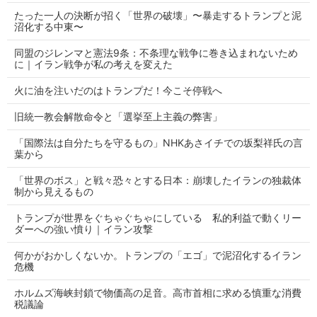
たった一人の決断が招く「世界の破壊」〜暴走するトランプと泥
沼化する中東〜
同盟のジレンマと憲法9条：不条理な戦争に巻き込まれないため
に｜イラン戦争が私の考えを変えた
火に油を注いだのはトランプだ！今こそ停戦へ
旧統一教会解散命令と「選挙至上主義の弊害」
「国際法は自分たちを守るもの」NHKあさイチでの坂梨祥氏の言
葉から
「世界のボス」と戦々恐々とする日本：崩壊したイランの独裁体
制から見えるもの
トランプが世界をぐちゃぐちゃにしている 私的利益で動くリー
ダーへの強い憤り｜イラン攻撃
何かがおかしくないか。トランプの「エゴ」で泥沼化するイラン
危機
ホルムズ海峡封鎖で物価高の足音。高市首相に求める慎重な消費
税議論