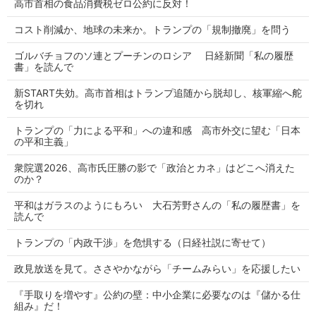
高市首相の食品消費税ゼロ公約に反対！
コスト削減か、地球の未来か。トランプの「規制撤廃」を問う
ゴルバチョフのソ連とプーチンのロシア 日経新聞「私の履歴
書」を読んで
新START失効。高市首相はトランプ追随から脱却し、核軍縮へ舵
を切れ
トランプの「力による平和」への違和感 高市外交に望む「日本
の平和主義」
衆院選2026、高市氏圧勝の影で「政治とカネ」はどこへ消えた
のか？
平和はガラスのようにもろい 大石芳野さんの「私の履歴書」を
読んで
トランプの「内政干渉」を危惧する（日経社説に寄せて）
政見放送を見て。ささやかながら「チームみらい」を応援したい
『手取りを増やす』公約の壁：中小企業に必要なのは『儲かる仕
組み』だ！