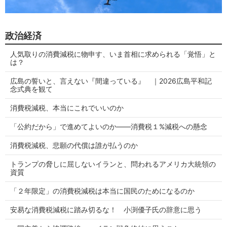
政治経済
人気取りの消費減税に物申す、いま首相に求められる「覚悟」と
は？
広島の誓いと、言えない『間違っている』 ｜2026広島平和記
念式典を観て
消費税減税、本当にこれでいいのか
「公約だから」で進めてよいのか——消費税１%減税への懸念
消費税減税、悲願の代償は誰が払うのか
トランプの脅しに屈しないイランと、問われるアメリカ大統領の
資質
「２年限定」の消費税減税は本当に国民のためになるのか
安易な消費税減税に踏み切るな！ 小渕優子氏の辞意に思う