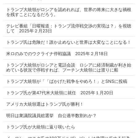
トランプ大統領がロシアを認めれれば、世界の将来に大きな禍根
を残すことになるだろう。
テレビ番組「日曜報道：トランプ流停戦交渉の実現は？」を視聴
して 2025年２月23日
トランプ氏は危険だ！誰か止めないと世界は大変なことになる！
米ロのみでのウクライナ停戦協議 2025年２月18日
トランプ大統領がロシアと電話会談 ロシアに経済制裁が利き始
めている状況で停戦すれば、プーチン大統領には渡りに船
トランプ大統領が「「ばかげた戦争をやめろ！」とSNSに投稿
トランプ氏が第47代米大統領に就任 2025年１月20日
アメリカ大統領選はトランプ氏が勝利！
明日は衆議院議員総選挙 自公過半数割れか？
トランプ氏が大統領に返り咲いたら