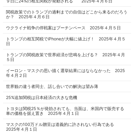
９日に24%の相互関税が発動される 2025年４月６日
関税政策でのトランプの過剰までの自信はどこから来るのだろう
か？ 2025年４月６日
ウクライナ戦争の停戦案はプーチンペース 2025年４月５日
トランプの相互関税でiPhoneが大幅に値上げ！ 2025年４月５
日
トランプの関税政策で世界経済が悲鳴を上げる？ 2025年４月
５日
イーロン・マスクの思い描く選挙結果にはならなかった 2025
年４月２日
世界観の違う者同士、話し合いでの解決は望み薄
25%追加関税は日本経済の大きな危機
トヨタは関税25％が発効されても、当面は、米国内で販売する
車の価格を据え置き 2025年４月１日
マスクの100万ドル贈呈は道義的に許されない行為である
2025年４月１日