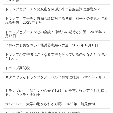
トランプとプーチンの親密な関係が米ロ首脳会談に影響か？
トランプ・プーチン首脳会談に対する考察：和平への課題と望ま
れる発信 2025年８月
トランプとプーチンとの会談：停戦への期待と失望 2025年８
月15日
平和への切実な願い：核兵器廃絶への道 2025年８月６日
トランプが支持者にさらなる支持を煽っているのがなんとも憎た
らしい。
トランプ高関税
ネタニヤフがトランプをノーベル平和賞に推薦 2025年７月８
日
トランプの「しばらくやらせておけ」の発言に強い苛立ちを感じ
る。 ウクライナ戦争
米ハーバード大学の驚かされる対応 1939年 鶴見俊輔