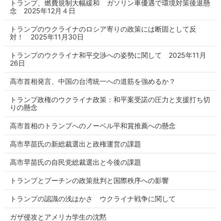
トランプ、燃費規制大幅緩和 ガソリン車優遇で環境対策後退懸
念 2025年12月４日
トランプのウクライナのロシア寄りの政策には断固として反
対！ 2025年11月30日
トランプのウクライナ和平交渉への姿勢に関して 2025年11月
26日
高市首相発言、中国の台湾統一への道筋を強めるか？
トランプ政権のウクライナ政策：和平案受諾の圧力と支援打ち切
りの懸念
高市首相のトランプへのノーベル平和賞推薦への懸念
高市早苗氏の新総裁選出と政権運営の課題
高市早苗氏の自民党総裁選出と今後の課題
トランプとプーチンの政策批判と国際秩序への影響
トランプの認識の浅はかさ ウクライナ戦争に関して
ガザ侵攻とアメリカ学生の沈黙