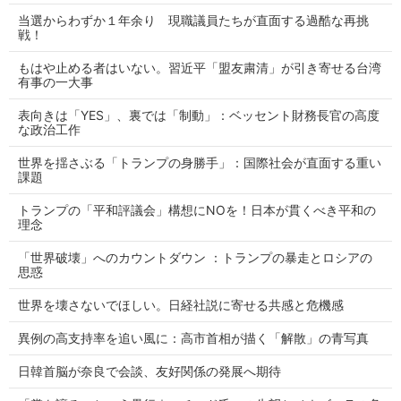
当選からわずか１年余り 現職議員たちが直面する過酷な再挑
戦！
もはや止める者はいない。習近平「盟友粛清」が引き寄せる台湾
有事の一大事
表向きは「YES」、裏では「制動」：ベッセント財務長官の高度
な政治工作
世界を揺さぶる「トランプの身勝手」：国際社会が直面する重い
課題
トランプの「平和評議会」構想にNOを！日本が貫くべき平和の
理念
「世界破壊」へのカウントダウン ：トランプの暴走とロシアの
思惑
世界を壊さないでほしい。日経社説に寄せる共感と危機感
異例の高支持率を追い風に：高市首相が描く「解散」の青写真
日韓首脳が奈良で会談、友好関係の発展へ期待