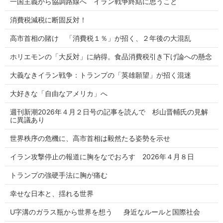
一国主義から協調路線へ イラン戦争終結に思うこと
消費税減税に断固反対！
高市首相の賭け 「消費税１％」が招く、２年後の大混乱
ホリエモンの「大反対」に納得。食品消費税引き下げ論への懸念
大義なきイラン戦争：トランプの「英雄願望」が招く混迷
大好きな「自由なアメリカ」へ
週刊新潮2026年４月２日号の記事を読んで 杉山晋輔氏の見解
に異議あり
世界秩序の危機に、高市首相は毅然たる姿勢を示せ
イラン攻撃停止の報道に胸をなでおろす 2026年４月８日
トランプの強硬手法に胸が痛む
幸せな日本と、揺れる世界
U字溝のガラス瓶から世界を想う 身近なルールと国際社会