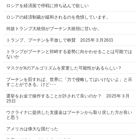
ロシアを経済面で停戦に持ち込んで欲しい
ロシアの経済制裁が緩和されるのを危惧しています。
何故トランプ大統領がプーチン大統領に甘いか。
トランプ、プーチンを手放しで称賛 2025年３月26日
トランプがプーチンと対峙する姿勢に向かわせることは可能では
ないか
マスクがXのアルゴリズムを変更した可能性があるらしい？
プーチンを罰すれば、世界に「力で侵略してはいけないよ」と示
すことができる。けど･･･
選挙をお金で操作することが許されて良いのか？ 2025年３月
25日
ウクライナに提供した支援金はプーチンから取り戻した方が良い
と思う
アメリカは偉大な国だった