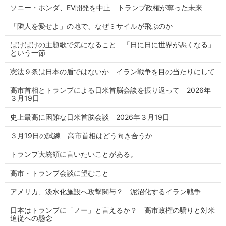
ソニー・ホンダ、EV開発を中止 トランプ政権が奪った未来
「隣人を愛せよ」の地で、なぜミサイルが飛ぶのか
ばけばけの主題歌で気になること 「日に日に世界が悪くなる」
という一節
憲法９条は日本の盾ではないか イラン戦争を目の当たりにして
高市首相とトランプによる日米首脳会談を振り返って 2026年
３月19日
史上最高に困難な日米首脳会談 2026年３月19日
３月19日の試練 高市首相はどう向き合うか
トランプ大統領に言いたいことがある。
高市・トランプ会談に望むこと
アメリカ、淡水化施設へ攻撃関与？ 泥沼化するイラン戦争
日本はトランプに「ノー」と言えるか？ 高市政権の驕りと対米
追従への懸念