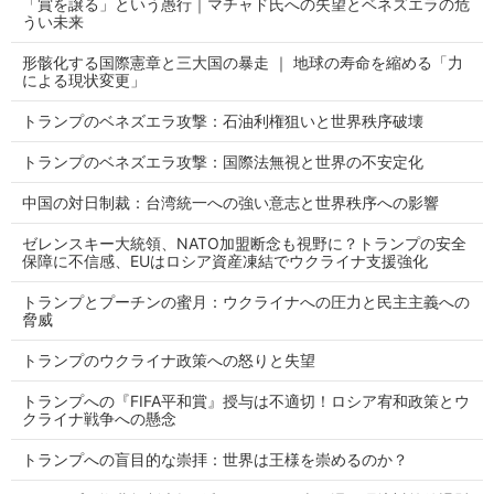
「賞を譲る」という愚行｜マチャド氏への失望とベネズエラの危
うい未来
形骸化する国際憲章と三大国の暴走 ｜ 地球の寿命を縮める「力
による現状変更」
トランプのベネズエラ攻撃：石油利権狙いと世界秩序破壊
トランプのベネズエラ攻撃：国際法無視と世界の不安定化
中国の対日制裁：台湾統一への強い意志と世界秩序への影響
ゼレンスキー大統領、NATO加盟断念も視野に？トランプの安全
保障に不信感、EUはロシア資産凍結でウクライナ支援強化
トランプとプーチンの蜜月：ウクライナへの圧力と民主主義への
脅威
トランプのウクライナ政策への怒りと失望
トランプへの『FIFA平和賞』授与は不適切！ロシア宥和政策とウ
クライナ戦争への懸念
トランプへの盲目的な崇拝：世界は王様を崇めるのか？