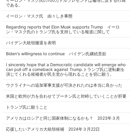
イーロン・マスク氏の100万ドルプレゼントは倫理に反する行為
である。
イーロン・マスク氏 由々しき事態
Regarding reports that Elon Musk supports Trump イーロ
ン・マスク氏のトランプ氏を支持している報道に関して
バイデン大統領撤退を表明
Biden's willingness to continue バイデン氏継続意欲
I sincerely hope that a Democratic candidate will emerge who
can pull off a comeback against Trump.トランプ氏に逆転劇を
演じてくれる候補者が民主党から現れることを切に願う。
ウクライナへの追加軍事支援が可決されたのは本当に良かった
米国と欧州が力を合わせてプーチン氏と対峙していくことが肝要
トランプ氏に願うこと
アメリカはロシアと同じ国家体制になるかも？ 2023年３月
応援したいアメリカ大統領候補 2024年３月22日