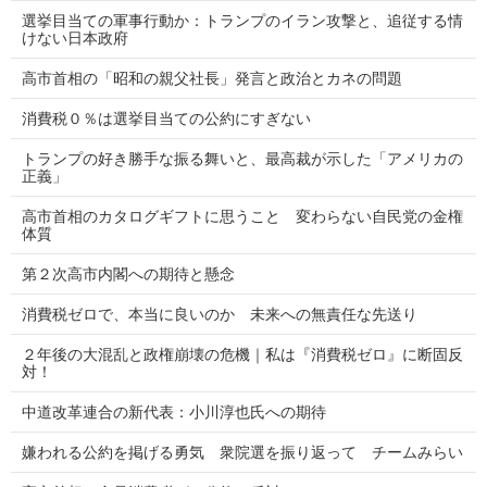
選挙目当ての軍事行動か：トランプのイラン攻撃と、追従する情
けない日本政府
高市首相の「昭和の親父社長」発言と政治とカネの問題
消費税０％は選挙目当ての公約にすぎない
トランプの好き勝手な振る舞いと、最高裁が示した「アメリカの
正義」
高市首相のカタログギフトに思うこと 変わらない自民党の金権
体質
第２次高市内閣への期待と懸念
消費税ゼロで、本当に良いのか 未来への無責任な先送り
２年後の大混乱と政権崩壊の危機｜私は『消費税ゼロ』に断固反
対！
中道改革連合の新代表：小川淳也氏への期待
嫌われる公約を掲げる勇気 衆院選を振り返って チームみらい