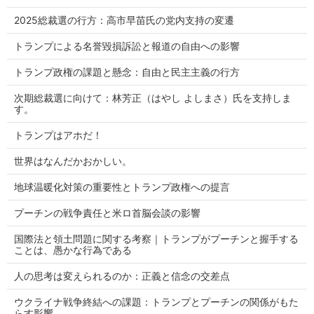
2025総裁選の行方：高市早苗氏の党内支持の変遷
トランプによる名誉毀損訴訟と報道の自由への影響
トランプ政権の課題と懸念：自由と民主主義の行方
次期総裁選に向けて：林芳正（はやし よしまさ）氏を支持しま
す。
トランプはアホだ！
世界はなんだかおかしい。
地球温暖化対策の重要性とトランプ政権への提言
プーチンの戦争責任と米ロ首脳会談の影響
国際法と領土問題に関する考察｜トランプがプーチンと握手する
ことは、愚かな行為である
人の思考は変えられるのか：正義と信念の交差点
ウクライナ戦争終結への課題：トランプとプーチンの関係がもた
らす影響