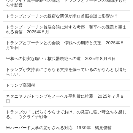
ウクライナ戦争終結への課題：トランプとプーチンの関係がもた
らす影響
トランプとプーチンの親密な関係が米ロ首脳会談に影響か？
トランプ・プーチン首脳会談に対する考察：和平への課題と望ま
れる発信 2025年８月
トランプとプーチンとの会談：停戦への期待と失望 2025年８
月15日
平和への切実な願い：核兵器廃絶への道 2025年８月６日
トランプが支持者にさらなる支持を煽っているのがなんとも憎た
らしい。
トランプ高関税
ネタニヤフがトランプをノーベル平和賞に推薦 2025年７月８
日
トランプの「しばらくやらせておけ」の発言に強い苛立ちを感じ
る。 ウクライナ戦争
米ハーバード大学の驚かされる対応 1939年 鶴見俊輔