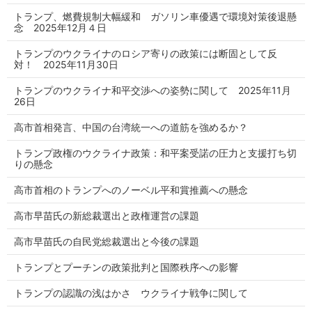
トランプ、燃費規制大幅緩和 ガソリン車優遇で環境対策後退懸
念 2025年12月４日
トランプのウクライナのロシア寄りの政策には断固として反
対！ 2025年11月30日
トランプのウクライナ和平交渉への姿勢に関して 2025年11月
26日
高市首相発言、中国の台湾統一への道筋を強めるか？
トランプ政権のウクライナ政策：和平案受諾の圧力と支援打ち切
りの懸念
高市首相のトランプへのノーベル平和賞推薦への懸念
高市早苗氏の新総裁選出と政権運営の課題
高市早苗氏の自民党総裁選出と今後の課題
トランプとプーチンの政策批判と国際秩序への影響
トランプの認識の浅はかさ ウクライナ戦争に関して