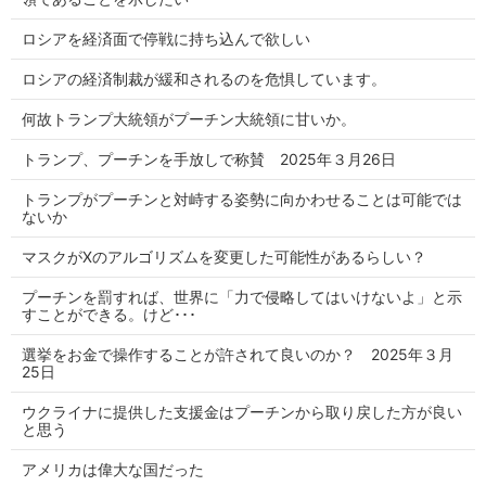
ロシアを経済面で停戦に持ち込んで欲しい
ロシアの経済制裁が緩和されるのを危惧しています。
何故トランプ大統領がプーチン大統領に甘いか。
トランプ、プーチンを手放しで称賛 2025年３月26日
トランプがプーチンと対峙する姿勢に向かわせることは可能では
ないか
マスクがXのアルゴリズムを変更した可能性があるらしい？
プーチンを罰すれば、世界に「力で侵略してはいけないよ」と示
すことができる。けど･･･
選挙をお金で操作することが許されて良いのか？ 2025年３月
25日
ウクライナに提供した支援金はプーチンから取り戻した方が良い
と思う
アメリカは偉大な国だった