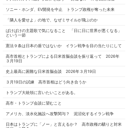
ソニー・ホンダ、EV開発を中止 トランプ政権が奪った未来
「隣人を愛せよ」の地で、なぜミサイルが飛ぶのか
ばけばけの主題歌で気になること 「日に日に世界が悪くなる」
という一節
憲法９条は日本の盾ではないか イラン戦争を目の当たりにして
高市首相とトランプによる日米首脳会談を振り返って 2026年
３月19日
史上最高に困難な日米首脳会談 2026年３月19日
３月19日の試練 高市首相はどう向き合うか
トランプ大統領に言いたいことがある。
高市・トランプ会談に望むこと
アメリカ、淡水化施設へ攻撃関与？ 泥沼化するイラン戦争
日本はトランプに「ノー」と言えるか？ 高市政権の驕りと対米