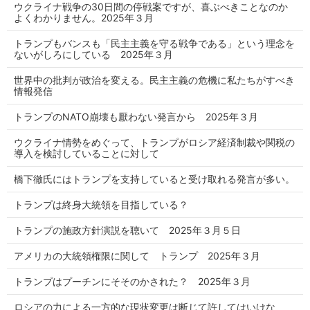
ウクライナ戦争の30日間の停戦案ですが、喜ぶべきことなのか
よくわかりません。2025年３月
トランプもバンスも「民主主義を守る戦争である」という理念を
ないがしろにしている 2025年３月
世界中の批判が政治を変える。民主主義の危機に私たちがすべき
情報発信
トランプのNATO崩壊も厭わない発言から 2025年３月
ウクライナ情勢をめぐって、トランプがロシア経済制裁や関税の
導入を検討していることに対して
橋下徹氏にはトランプを支持していると受け取れる発言が多い。
トランプは終身大統領を目指している？
トランプの施政方針演説を聴いて 2025年３月５日
アメリカの大統領権限に関して トランプ 2025年３月
トランプはプーチンにそそのかされた？ 2025年３月
ロシアの力による一方的な現状変更は断じて許してはいけな