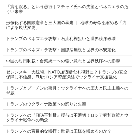
「賞を譲る」という愚行｜マチャド氏への失望とベネズエラの危
うい未来
形骸化する国際憲章と三大国の暴走 ｜ 地球の寿命を縮める「力
による現状変更」
トランプのベネズエラ攻撃：石油利権狙いと世界秩序破壊
トランプのベネズエラ攻撃：国際法無視と世界の不安定化
中国の対日制裁：台湾統一への強い意志と世界秩序への影響
ゼレンスキー大統領、NATO加盟断念も視野に？トランプの安全
保障に不信感、EUはロシア資産凍結でウクライナ支援強化
トランプとプーチンの蜜月：ウクライナへの圧力と民主主義への
脅威
トランプのウクライナ政策への怒りと失望
トランプへの『FIFA平和賞』授与は不適切！ロシア宥和政策とウ
クライナ戦争への懸念
トランプへの盲目的な崇拝：世界は王様を崇めるのか？