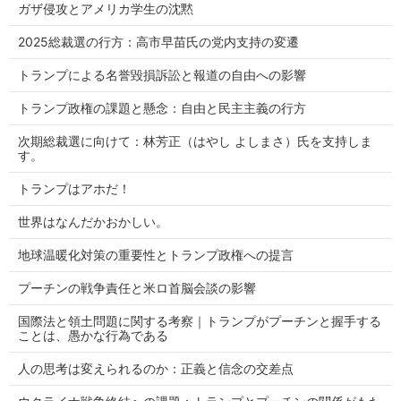
ガザ侵攻とアメリカ学生の沈黙
2025総裁選の行方：高市早苗氏の党内支持の変遷
トランプによる名誉毀損訴訟と報道の自由への影響
トランプ政権の課題と懸念：自由と民主主義の行方
次期総裁選に向けて：林芳正（はやし よしまさ）氏を支持しま
す。
トランプはアホだ！
世界はなんだかおかしい。
地球温暖化対策の重要性とトランプ政権への提言
プーチンの戦争責任と米ロ首脳会談の影響
国際法と領土問題に関する考察｜トランプがプーチンと握手する
ことは、愚かな行為である
人の思考は変えられるのか：正義と信念の交差点