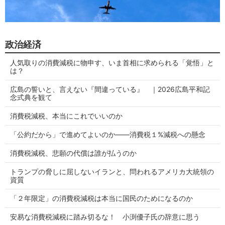
政治経済
人気取りの消費減税に物申す、いま首相に求められる「覚悟」と
は？
広島の誓いと、言えない『間違っている』 ｜2026広島平和記
念式典を観て
消費税減税、本当にこれでいいのか
「公約だから」で進めてよいのか——消費税１%減税への懸念
消費税減税、悲願の代償は誰が払うのか
トランプの脅しに屈しないイランと、問われるアメリカ大統領の
資質
「２年限定」の消費税減税は本当に国民のためになるのか
安易な消費税減税に踏み切るな！ 小渕優子氏の辞意に思う