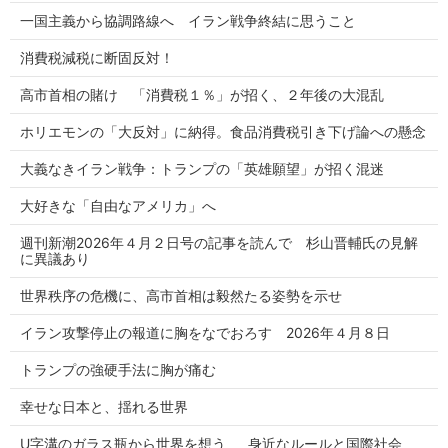
一国主義から協調路線へ イラン戦争終結に思うこと
消費税減税に断固反対！
高市首相の賭け 「消費税１％」が招く、２年後の大混乱
ホリエモンの「大反対」に納得。食品消費税引き下げ論への懸念
大義なきイラン戦争：トランプの「英雄願望」が招く混迷
大好きな「自由なアメリカ」へ
週刊新潮2026年４月２日号の記事を読んで 杉山晋輔氏の見解
に異議あり
世界秩序の危機に、高市首相は毅然たる姿勢を示せ
イラン攻撃停止の報道に胸をなでおろす 2026年４月８日
トランプの強硬手法に胸が痛む
幸せな日本と、揺れる世界
U字溝のガラス瓶から世界を想う 身近なルールと国際社会