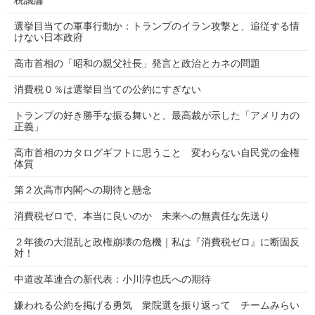
選挙目当ての軍事行動か：トランプのイラン攻撃と、追従する情
けない日本政府
高市首相の「昭和の親父社長」発言と政治とカネの問題
消費税０％は選挙目当ての公約にすぎない
トランプの好き勝手な振る舞いと、最高裁が示した「アメリカの
正義」
高市首相のカタログギフトに思うこと 変わらない自民党の金権
体質
第２次高市内閣への期待と懸念
消費税ゼロで、本当に良いのか 未来への無責任な先送り
２年後の大混乱と政権崩壊の危機｜私は『消費税ゼロ』に断固反
対！
中道改革連合の新代表：小川淳也氏への期待
嫌われる公約を掲げる勇気 衆院選を振り返って チームみらい