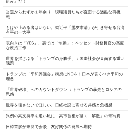
組み』だ！
当選からわずか１年余り 現職議員たちが直面する過酷な再挑
戦！
もはや止める者はいない。習近平「盟友粛清」が引き寄せる台湾
有事の一大事
表向きは「YES」、裏では「制動」：ベッセント財務長官の高度
な政治工作
世界を揺さぶる「トランプの身勝手」：国際社会が直面する重い
課題
トランプの「平和評議会」構想にNOを！日本が貫くべき平和の
理念
「世界破壊」へのカウントダウン ：トランプの暴走とロシアの
思惑
世界を壊さないでほしい。日経社説に寄せる共感と危機感
異例の高支持率を追い風に：高市首相が描く「解散」の青写真
日韓首脳が奈良で会談、友好関係の発展へ期待