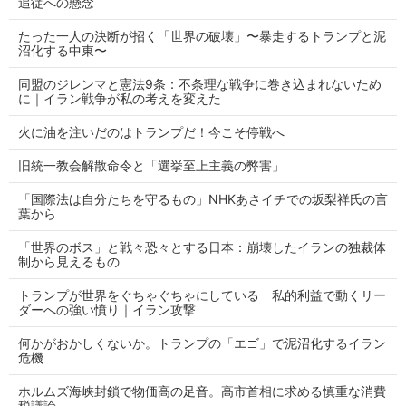
追従への懸念
たった一人の決断が招く「世界の破壊」〜暴走するトランプと泥
沼化する中東〜
同盟のジレンマと憲法9条：不条理な戦争に巻き込まれないため
に｜イラン戦争が私の考えを変えた
火に油を注いだのはトランプだ！今こそ停戦へ
旧統一教会解散命令と「選挙至上主義の弊害」
「国際法は自分たちを守るもの」NHKあさイチでの坂梨祥氏の言
葉から
「世界のボス」と戦々恐々とする日本：崩壊したイランの独裁体
制から見えるもの
トランプが世界をぐちゃぐちゃにしている 私的利益で動くリー
ダーへの強い憤り｜イラン攻撃
何かがおかしくないか。トランプの「エゴ」で泥沼化するイラン
危機
ホルムズ海峡封鎖で物価高の足音。高市首相に求める慎重な消費
税議論