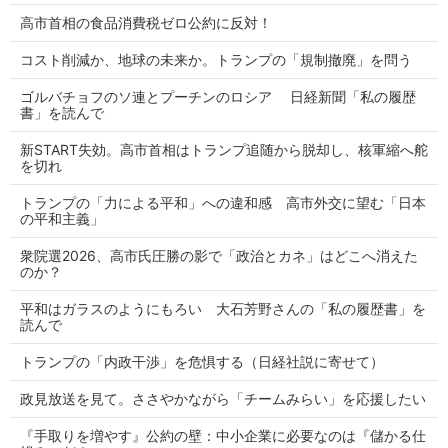
高市首相の食品消費税ゼロ公約に反対！
コスト削減か、地球の未来か。トランプの「規制撤廃」を問う
ゴルバチョフのソ連とプーチンのロシア 日経新聞「私の履歴
書」を読んで
新START失効。高市首相はトランプ追随から脱却し、核軍縮へ舵
を切れ
トランプの「力による平和」への違和感 高市外交に望む「日本
の平和主義」
衆院選2026、高市氏圧勝の影で「政治とカネ」はどこへ消えた
のか？
平和はガラスのようにもろい 大石芳野さんの「私の履歴書」を
読んで
トランプの「内政干渉」を危惧する（日経社説に寄せて）
政見放送を見て。ささやかながら「チームみらい」を応援したい
『手取りを増やす』公約の壁：中小企業に必要なのは『儲かる仕