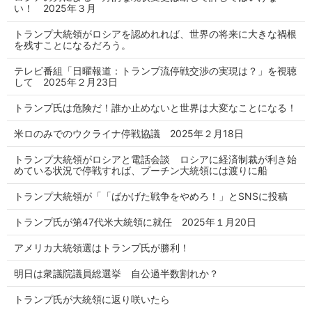
い！ 2025年３月
トランプ大統領がロシアを認めれれば、世界の将来に大きな禍根
を残すことになるだろう。
テレビ番組「日曜報道：トランプ流停戦交渉の実現は？」を視聴
して 2025年２月23日
トランプ氏は危険だ！誰か止めないと世界は大変なことになる！
米ロのみでのウクライナ停戦協議 2025年２月18日
トランプ大統領がロシアと電話会談 ロシアに経済制裁が利き始
めている状況で停戦すれば、プーチン大統領には渡りに船
トランプ大統領が「「ばかげた戦争をやめろ！」とSNSに投稿
トランプ氏が第47代米大統領に就任 2025年１月20日
アメリカ大統領選はトランプ氏が勝利！
明日は衆議院議員総選挙 自公過半数割れか？
トランプ氏が大統領に返り咲いたら