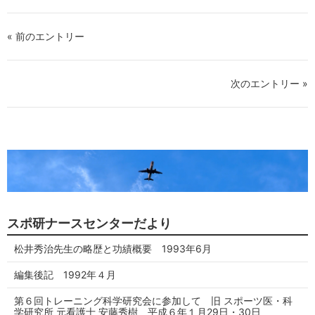
« 前のエントリー
次のエントリー »
スポ研ナースセンターだより
松井秀治先生の略歴と功績概要 1993年6月
編集後記 1992年４月
第６回トレーニング科学研究会に参加して 旧 スポーツ医・科
学研究所 元看護士 安藤秀樹 平成６年１月29日・30日