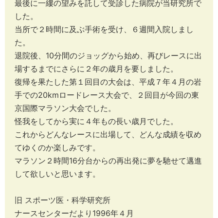
最後に一縷の望みを託して受診した病院が当研究所で
した。
当所で２時間に及ぶ手術を受け、６週間入院しまし
た。
退院後、10分間のジョッグから始め、再びレースに出
場するまでにさらに２年の歳月を要しました。
復帰を果たした第１回目の大会は、平成７年４月の岩
手での20kmロードレース大会で、２回目が今回の東
京国際マラソン大会でした。
怪我をしてから実に４年もの長い歳月でした。
これからどんなレースに出場して、どんな成績を収め
てゆくのか楽しみです。
マラソン２時間16分台からの再出発に夢を馳せて邁進
して欲しいと思います。
旧 スポーツ医・科学研究所
ナースセンターだより1996年４月