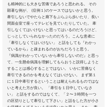
も精神的にも大きな苦痛であろうと思われる。 その
顕著な例が、 (症例１)のケースではないかと思う。
牽引しないでやたらと廊下をぶらぶら歩いたり、長い
間面会室で座ってテレビを見ていたりしていた。 牽
引しなくてはいけないと思ってはいるのだろうけど、
じっとしていられなかったのだろう。こんな患者に
「牽引しなくてはいけない」 と話をしても『わかっ
ているから』と疎まれるのがおちだろうと思う。
『病識がわかっていないから牽引しないのだ』と思っ
て、一生懸命病識を理解してもらおうと説得しようと
することは感心することではない。 いかに苦痛なく
牽引できるのかを考えなくてはいけない。 まず第１
に１日中牽引するということは耐えられるものではな
いと考えた方が良い。 「牽引を１日中していなさ
い」 と話をするのではなくて、「２〜３時間を一つ
の区切りとして牽引して下さい」と話をした方が小さ
な目標をもてるという点で良いかと思う。 また、 牽