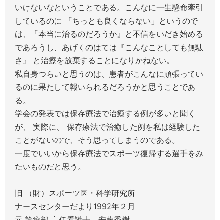
いけないなということである。こんなに一生懸命牽引
しているのに 『ちっとも良くならない」というので
は、『本当に治るのだろうか』と不信をいだき始める
であろうし、あげくのはては『こんなことしても無駄
さ』 と治療を放棄することになりかねない。
私自身つらいと思うのは、患者がこんなに頑張ってい
るのに果たして報いられるだろうかと思うことであ
る。
学会の発表では保存療法で治癒する例が多いと聞く
が、 実際に、 保存療法で治癒した例を私は経験した
ことがないので、そう思ってしまうのである。
一度でいいから保存療法でスポーツ復帰する選手をみ
たいものだと思う。
旧 （財）スポーツ医・科学研究所
ナースセンターだより1992年２月
元 診療部 主任看護士 安藤秀樹