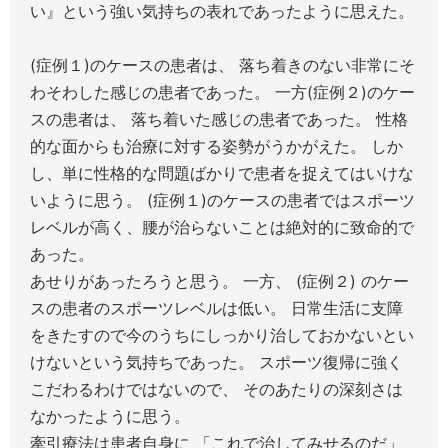
い』という強い気持ちの表れであったように思えた。
(症例１)のケースの患者は、 落ち着きのない非常にそ
わそわした感じの患者であった。 一方(症例２)のケー
スの患者は、 落ち着いた感じの患者であった。 性格
的な面からも治療に対する姿勢がうかがえた。 しか
し、単に性格的な問題ばかりで患者を捉えてはいけな
いように思う。 (症例１)のケースの患者ではスポーツ
レベルが高く、腰が治らないことは絶対的に致命的で
あった。
あせりがあったろうと思う。 一方、 (症例２) のケー
スの患者のスポーツレベルは低い。 日常生活に支障
をきたすので今のうちにしっかり治しておかないとい
けないという気持ちであった。 スポーツ復帰に強く
こだわるわけではないので、 そのあたりの深刻さは
なかったように思う。
牽引療法は患者自身に 「これで治してみせるのだ」