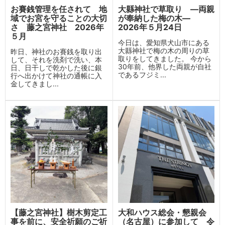
お賽銭管理を任されて 地
大縣神社で草取り ―両親
域でお宮を守ることの大切
が奉納した梅の木―
さ 藤之宮神社 2026年
2026年５月24日
５月
今日は、愛知県犬山市にある
大縣神社で梅の木の周りの草
昨日、神社のお賽銭を取り出
取りをしてきました。 今から
して、それを洗剤で洗い、本
30年前、他界した両親が自社
日、日干しで乾かした後に銀
であるフジミ...
行へ出かけて神社の通帳に入
金してきまし...
【藤之宮神社】樹木剪定工
大和ハウス総会・懇親会
事を前に、安全祈願のご祈
（名古屋）に参加して 令