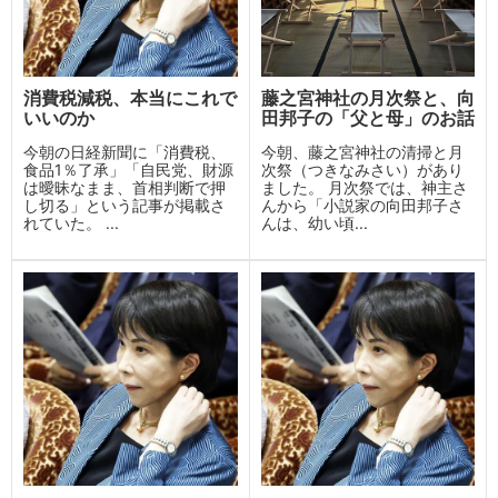
消費税減税、本当にこれで
藤之宮神社の月次祭と、向
いいのか
田邦子の「父と母」のお話
今朝の日経新聞に「消費税、
今朝、藤之宮神社の清掃と月
食品1％了承」「自民党、財源
次祭（つきなみさい）があり
は曖昧なまま、首相判断で押
ました。 月次祭では、神主さ
し切る」という記事が掲載さ
んから「小説家の向田邦子さ
れていた。 ...
んは、幼い頃...