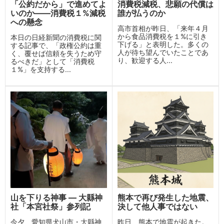
「公約だから」で進めてよ
消費税減税、悲願の代償は
いのか——消費税１%減税
誰が払うのか
への懸念
高市首相が昨日、「来年４月
から食品消費税を１%に引き
本日の日経新聞の消費税に関
下げる」と表明した。多くの
する記事で、「政権公約は重
人が待ち望んでいたことであ
く、覆せば信頼を失うため守
り、歓迎する人...
るべきだ」として「消費税
１%」を支持する...
山を下りる神事 ― 大縣神
熊本で再び発生した地震、
社「本宮社祭」参列記
決して他人事ではない
今夕、愛知県犬山市・大縣神
昨日、熊本で地震が起きた。