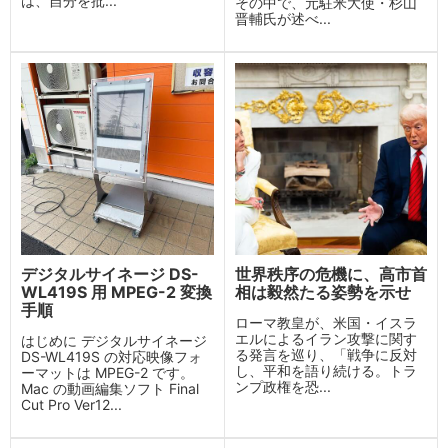
は、自分を批...
その中で、元駐米大使・杉山
晋輔氏が述べ...
デジタルサイネージ DS-
世界秩序の危機に、高市首
WL419S 用 MPEG-2 変換
相は毅然たる姿勢を示せ
手順
ローマ教皇が、米国・イスラ
エルによるイラン攻撃に関す
はじめに デジタルサイネージ
る発言を巡り、「戦争に反対
DS-WL419S の対応映像フォ
し、平和を語り続ける。トラ
ーマットは MPEG-2 です。
ンプ政権を恐...
Mac の動画編集ソフト Final
Cut Pro Ver12...