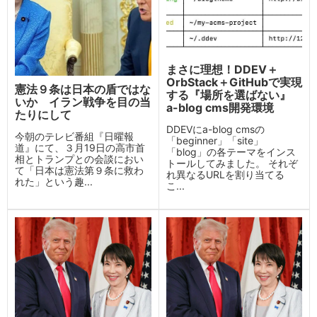
まさに理想！DDEV＋
OrbStack＋GitHubで実現
憲法９条は日本の盾ではな
する『場所を選ばない』
いか イラン戦争を目の当
a-blog cms開発環境
たりにして
DDEVにa-blog cmsの
今朝のテレビ番組『日曜報
「beginner」「site」
道』にて、３月19日の高市首
「blog」の各テーマをインス
相とトランプとの会談におい
トールしてみました。 それぞ
て「日本は憲法第９条に救わ
れ異なるURLを割り当てる
れた」という趣...
こ...