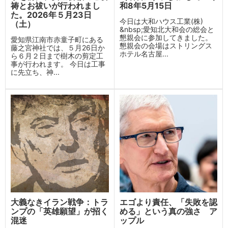
祷とお祓いが行われまし
和8年5月15日
た。2026年５月23日
今日は大和ハウス工業(株)
（土）
&nbsp;愛知北大和会の総会と
懇親会に参加してきました。
愛知県江南市赤童子町にある
懇親会の会場はストリングス
藤之宮神社では、５月26日か
ホテル名古屋...
ら６月２日まで樹木の剪定工
事が行われます。 今日は工事
に先立ち、神...
大義なきイラン戦争：トラ
エゴより責任、「失敗を認
ンプの「英雄願望」が招く
める」という真の強さ ア
混迷
ップル