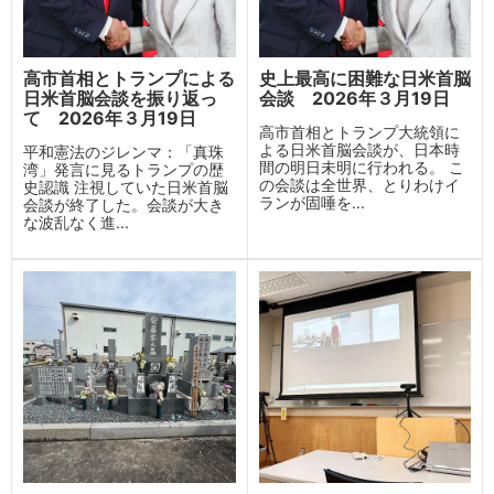
高市首相とトランプによる
史上最高に困難な日米首脳
日米首脳会談を振り返っ
会談 2026年３月19日
て 2026年３月19日
高市首相とトランプ大統領に
よる日米首脳会談が、日本時
平和憲法のジレンマ：「真珠
間の明日未明に行われる。 こ
湾」発言に見るトランプの歴
の会談は全世界、とりわけイ
史認識 注視していた日米首脳
ランが固唾を...
会談が終了した。会談が大き
な波乱なく進...