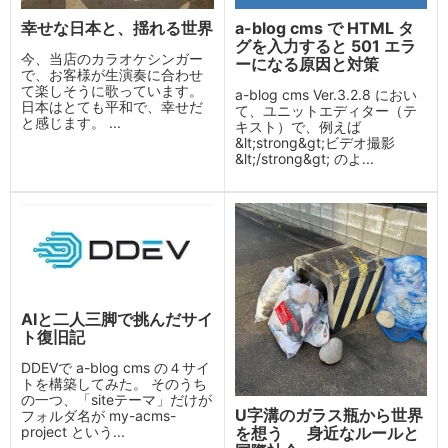
幸せな日本と、揺れる世界
a-blog cms で HTML タ
グを入力すると 501 エラ
今、当店のカラオケシンガー
ーになる原因と対策
で、お客様が生演奏に合わせ
て楽しそうに歌っています。
a-blog cms Ver.3.2.8 におい
日本はとても平和で、幸せだ
て、ユニットエディター（テ
と感じます。 ...
キスト）で、例えば
&lt;strong&gt;ビデオ撮影
&lt;/strong&gt; のよ...
AIと二人三脚で挑んだサイ
ト復旧記
DDEVで a-blog cms の４サイ
トを構築してみた。 そのうち
の一つ、「siteテーマ」だけが
U字溝のガラス瓶から世界
フォルダ名が my-acms-
を想う 身近なルールと
project という...