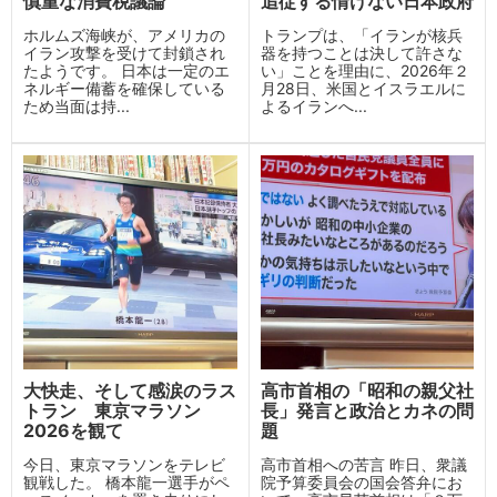
慎重な消費税議論
追従する情けない日本政府
ホルムズ海峡が、アメリカの
トランプは、「イランが核兵
イラン攻撃を受けて封鎖され
器を持つことは決して許さな
たようです。 日本は一定のエ
い」ことを理由に、2026年２
ネルギー備蓄を確保している
月28日、米国とイスラエルに
ため当面は持...
よるイランへ...
大快走、そして感涙のラス
高市首相の「昭和の親父社
トラン 東京マラソン
長」発言と政治とカネの問
2026を観て
題
今日、東京マラソンをテレビ
高市首相への苦言 昨日、衆議
観戦した。 橋本龍一選手がペ
院予算委員会の国会答弁にお