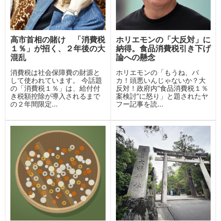
高市首相の賭け 「消費税
ホリエモンの「大反対」に
１％」が招く、２年後の大
納得。食品消費税引き下げ
混乱
論への懸念
消費税は社会保障費の財源と
ホリエモンの「もうね、バ
して使われています。 今話題
カ！頭悪いんじゃないか？大
の「消費税１％」は、給付付
反対！政府内“食品消費税１％
き税額控除が導入されるまで
案検討”に怒り」と題されたヤ
の２年間限定...
フー記事を読...