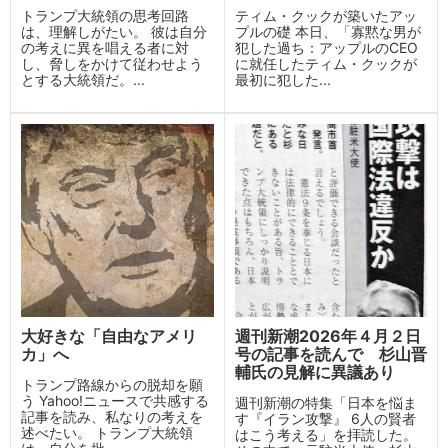
トランプ大統領の思考回路
ティム・クックが築いたアッ
は、理解しがたい。 彼は自分
プルの礎 本日、「寡黙な男が
の考えに異を唱える者に対
犯した過ち：アップルのCEO
し、脅しをかけて従わせよう
に就任したティム・クックが
とする大統領だ。...
最初に犯した...
大好きな「自由なアメリ
週刊新潮2026年４月２日
カ」へ
号の記事を読んで 杉山晋
輔氏の見解に異議あり
トランプ路線からの脱却を願
う Yahoo!ニュースで共感する
週刊新潮の特集「日本を悩ま
記事を読み、私なりの考えを
す『イラン攻撃』 6人の賢者
述べたい。 トランプ大統領
はこう考える」を拝読した。