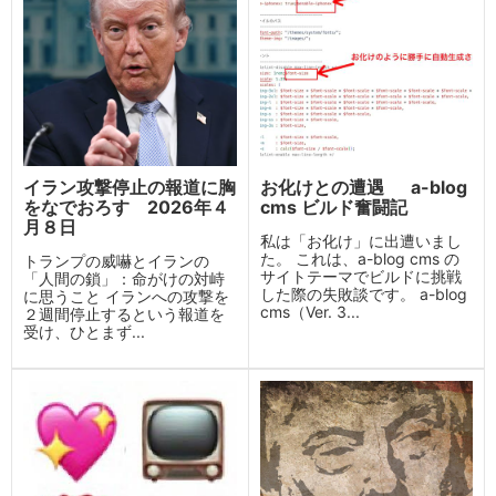
イラン攻撃停止の報道に胸
お化けとの遭遇 a-blog
をなでおろす 2026年４
cms ビルド奮闘記
月８日
私は「お化け」に出遭いまし
た。 これは、a-blog cms の
トランプの威嚇とイランの
サイトテーマでビルドに挑戦
「人間の鎖」：命がけの対峙
した際の失敗談です。 a-blog
に思うこと イランへの攻撃を
cms（Ver. 3...
２週間停止するという報道を
受け、ひとまず...