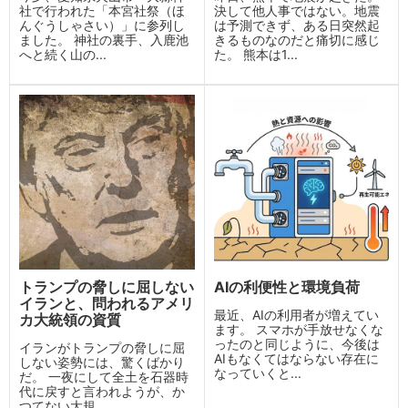
社で行われた「本宮社祭（ほ
決して他人事ではない。地震
んぐうしゃさい）」に参列し
は予測できず、ある日突然起
ました。 神社の裏手、入鹿池
きるものなのだと痛切に感じ
へと続く山の...
た。 熊本は1...
トランプの脅しに屈しない
AIの利便性と環境負荷
イランと、問われるアメリ
最近、AIの利用者が増えてい
カ大統領の資質
ます。 スマホが手放せなくな
ったのと同じように、今後は
イランがトランプの脅しに屈
AIもなくてはならない存在に
しない姿勢には、驚くばかり
なっていくと...
だ。 一夜にして全土を石器時
代に戻すと言われようが、か
つてない大規...