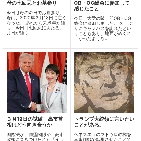
母の七回忌とお墓参り
OB・OG総会に参加して
感じたこと
今日は母の命日でお墓参り。
母は、2020年３月18日に亡く
今日、大学の陸上部OB・OG
なった。 あれから丸６年が経
総会に参加しました。 久しぶ
ち、今日は七回忌にあたる。
りにキャンパスを訪れたとい
月日が経つ...
うこともあり、地面がめくれ
上がったような...
３月19日の試練 高市首
トランプ大統領に言いたい
相はどう向き合うか
ことがある。
国際法か、同盟関係か：高市
ベネズエラのマドゥロ政権を
政権に突きつけられた「イラ
軍事作戦で転覆させたことで