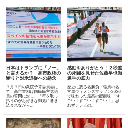
日本はトランプに「ノー」
感動をありがとう！２秒差
と言えるか？ 高市政権の
の死闘を見せた佐藤早也伽
驕りと対米追従への懸念
選手の底力
３月３日の衆院予算委員会に
歴史に残る名勝負！強風の名
て、高市首相は国民民主党議
古屋ウィメンズマラソン2026
員の質問に対し、「壁を取っ
で味わった最高の醍醐味 「す
払うのがお好きな御党に巻き
ごい！すごい！すごい！」思
込まれながら...
わずテレビの...