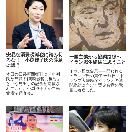
安易な消費税減税に踏み切
一国主義から協調路線へ
るな！ 小渕優子氏の辞意
イラン戦争終結に思うこと
に思う
イラン暫定合意——問われる
本日の日経新聞朝刊に「小渕
トランプ氏の責任 一昨日、ト
氏が辞意 消費税減税に反対」
ランプ大統領がイランとの戦
という見出しの記事が掲載さ
闘終結に向けた暫定合意の覚
れていた。小渕優子氏が自民
書に署名した。...
党税制調査会...