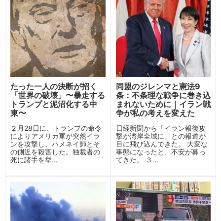
たった一人の決断が招く
同盟のジレンマと憲法9
「世界の破壊」〜暴走する
条：不条理な戦争に巻き込
トランプと泥沼化する中
まれないために｜イラン戦
東〜
争が私の考えを変えた
２月28日に、トランプの命令
日経新聞から「イラン報復攻
によりアメリカ軍が突然イラ
撃が湾岸全域に」との報道が
ンを攻撃し、ハメネイ師とそ
目に飛び込んできた。 大変な
の側近を殺害した。独裁者の
事態になったと、不安が募っ
死に諸手を挙...
てきた。 ３...