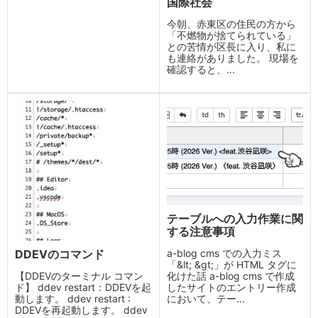
国際社会
今朝、赤東区の住民の方から
「不燃物が捨てられている」
との苦情が区長に入り、私に
も連絡がありました。 現場を
確認すると、...
テーブルへの入力作業に関
する注意事項
DDEVのコマンド
a-blog cms での入力ミス
「&lt; &gt;」が HTML タグに
【DDEVのターミナル コマン
化けた話 a-blog cms で作成
ド】 ddev restart：DDEVを起
したサイトのエントリー作成
動します。 ddev restart :
において、テー...
DDEVを再起動します。 ddev