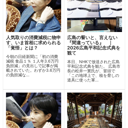
人気取りの消費減税に物申
広島の誓いと、言えない
す、いま首相に求められる
『間違っている』 ｜
「覚悟」とは？
2026広島平和記念式典を
観て
今朝の日経新聞に「初の消費
減税 食品１％ １人年3.6万円
本日、NHKで放送された広島
負担減」の見出しで記事が掲
平和記念式典を観た。 広島市
載されていた。わずか3.6万円
長の松井一實氏が、冒頭で
の負担減な...
「この地球上で、核を脅しの
道具に使った軍...