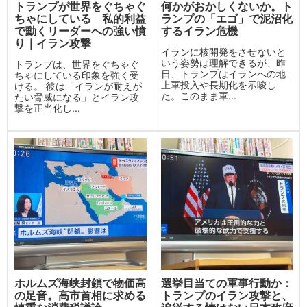
トランプが世界をぐちゃぐ
何かがおかしくないか。ト
ちゃにしている 私的利益
ランプの「エゴ」で泥沼化
で動くリーダーへの強い憤
するイラン危機
り｜イラン攻撃
イランに核開発をさせないと
いう姿勢は理解できるが、昨
トランプは、世界をぐちゃぐ
日、トランプはイランへの地
ちゃにしている印象を強く受
上軍投入や長期化を示唆し
ける。 彼は「イランが耐えが
た。このまま軍...
たい脅威になる」とイラン攻
撃を正当化し...
ホルムズ海峡封鎖で物価高
選挙目当ての軍事行動か：
の足音。高市首相に求める
トランプのイラン攻撃と、