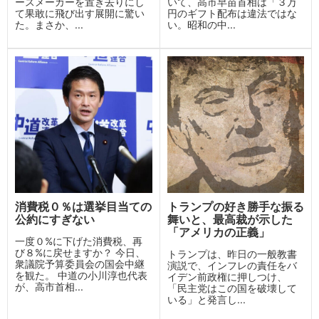
ースメーカーを置き去りにし
いて、高市早苗首相は「３万
て果敢に飛び出す展開に驚い
円のギフト配布は違法ではな
た。まさか、...
い。昭和の中...
消費税０％は選挙目当ての
トランプの好き勝手な振る
公約にすぎない
舞いと、最高裁が示した
「アメリカの正義」
一度０%に下げた消費税、再
び８%に戻せますか？ 今日、
トランプは、昨日の一般教書
衆議院予算委員会の国会中継
演説で、インフレの責任をバ
を観た。 中道の小川淳也代表
イデン前政権に押しつけ、
が、高市首相...
「民主党はこの国を破壊して
いる」と発言し...