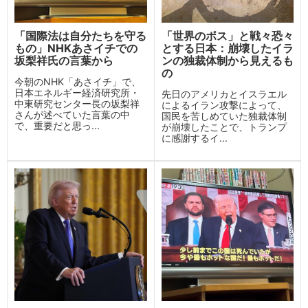
「国際法は自分たちを守る
「世界のボス」と戦々恐々
もの」NHKあさイチでの
とする日本：崩壊したイラ
坂梨祥氏の言葉から
ンの独裁体制から見えるも
の
今朝のNHK「あさイチ」で、
日本エネルギー経済研究所・
先日のアメリカとイスラエル
中東研究センター長の坂梨祥
によるイラン攻撃によって、
さんが述べていた言葉の中
国民を苦しめていた独裁体制
で、重要だと思っ...
が崩壊したことで、トランプ
に感謝するイ...