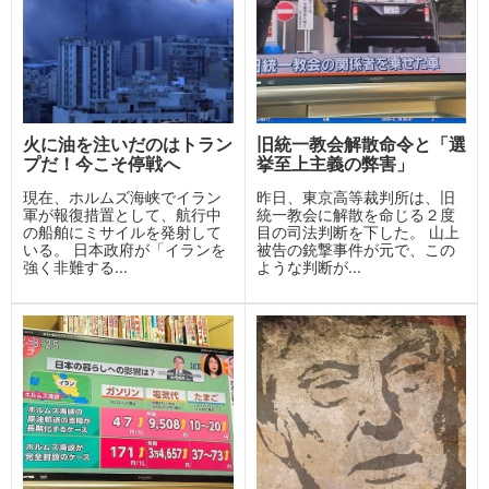
火に油を注いだのはトラン
旧統一教会解散命令と「選
プだ！今こそ停戦へ
挙至上主義の弊害」
現在、ホルムズ海峡でイラン
昨日、東京高等裁判所は、旧
軍が報復措置として、航行中
統一教会に解散を命じる２度
の船舶にミサイルを発射して
目の司法判断を下した。 山上
いる。 日本政府が「イランを
被告の銃撃事件が元で、この
強く非難する...
ような判断が...