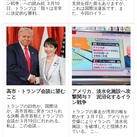
ン戦争」への踏み絵 ３月10
支持を得た面もありますが、
日、トランプは「我々は非常
これは国際法違反です。ま
に決定的な勝利...
た、今回のイラ...
高市・トランプ会談に望む
アメリカ、淡水化施設へ攻
こと
撃関与？ 泥沼化するイラ
ン戦争
トランプの顔色か、国際法
か。高市首相に突きつけられ
トランプの暴走が湾岸の喉を
る決断 高市首相とトランプの
乾かす ３月７日、アメリカが
会談が３月19日に行われる。
空爆によりイランの「淡水化
私は、この会談...
施設」を破壊したと指摘され
ている。 こ...