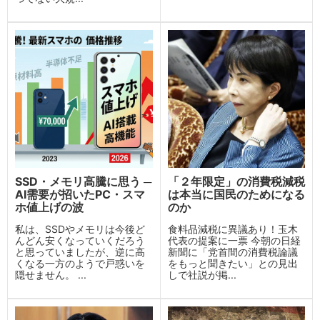
SSD・メモリ高騰に思う ─
「２年限定」の消費税減税
AI需要が招いたPC・スマ
は本当に国民のためになる
ホ値上げの波
のか
私は、SSDやメモリは今後ど
食料品減税に異議あり！玉木
んどん安くなっていくだろう
代表の提案に一票 今朝の日経
と思っていましたが、逆に高
新聞に「党首間の消費税論議
くなる一方のようで戸惑いを
をもっと聞きたい」との見出
隠せません。 ...
しで社説が掲...